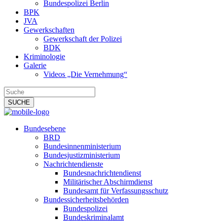
Bundespolizei Berlin
BPK
JVA
Gewerkschaften
Gewerkschaft der Polizei
BDK
Kriminologie
Galerie
Videos „Die Vernehmung“
Bundesebene
BRD
Bundesinnenministerium
Bundesjustizministerium
Nachrichtendienste
Bundesnachrichtendienst
Militärischer Abschirmdienst
Bundesamt für Verfassungsschutz
Bundessicherheitsbehörden
Bundespolizei
Bundeskriminalamt