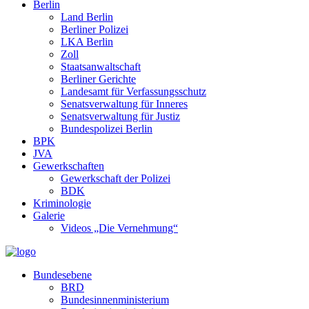
Berlin
Land Berlin
Berliner Polizei
LKA Berlin
Zoll
Staatsanwaltschaft
Berliner Gerichte
Landesamt für Verfassungsschutz
Senatsverwaltung für Inneres
Senatsverwaltung für Justiz
Bundespolizei Berlin
BPK
JVA
Gewerkschaften
Gewerkschaft der Polizei
BDK
Kriminologie
Galerie
Videos „Die Vernehmung“
Bundesebene
BRD
Bundesinnenministerium