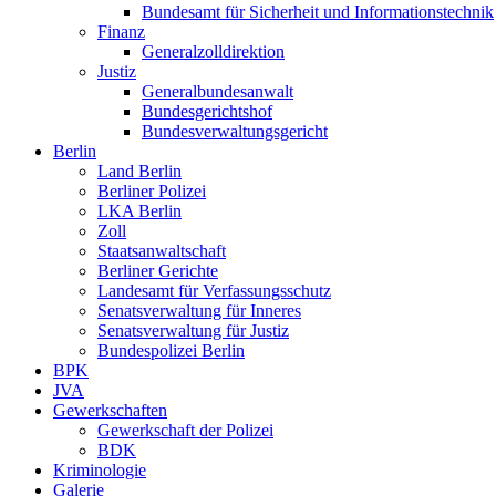
Bundesamt für Sicherheit und Informationstechnik
Finanz
Generalzolldirektion
Justiz
Generalbundesanwalt
Bundesgerichtshof
Bundesverwaltungsgericht
Berlin
Land Berlin
Berliner Polizei
LKA Berlin
Zoll
Staatsanwaltschaft
Berliner Gerichte
Landesamt für Verfassungsschutz
Senatsverwaltung für Inneres
Senatsverwaltung für Justiz
Bundespolizei Berlin
BPK
JVA
Gewerkschaften
Gewerkschaft der Polizei
BDK
Kriminologie
Galerie