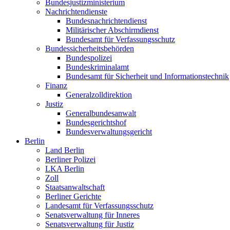
Bundesjustizministerium
Nachrichtendienste
Bundesnachrichtendienst
Militärischer Abschirmdienst
Bundesamt für Verfassungsschutz
Bundessicherheitsbehörden
Bundespolizei
Bundeskriminalamt
Bundesamt für Sicherheit und Informationstechnik
Finanz
Generalzolldirektion
Justiz
Generalbundesanwalt
Bundesgerichtshof
Bundesverwaltungsgericht
Berlin
Land Berlin
Berliner Polizei
LKA Berlin
Zoll
Staatsanwaltschaft
Berliner Gerichte
Landesamt für Verfassungsschutz
Senatsverwaltung für Inneres
Senatsverwaltung für Justiz