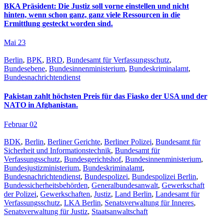
BKA Präsident: Die Justiz soll vorne einstellen und nicht
hinten, wenn schon ganz, ganz viele Ressourcen in die
Ermittlung gesteckt worden sind.
Mai 23
Berlin
,
BPK
,
BRD
,
Bundesamt für Verfassungsschutz
,
Bundesebene
,
Bundesinnenministerium
,
Bundeskriminalamt
,
Bundesnachrichtendienst
Pakistan zahlt höchsten Preis für das Fiasko der USA und der
NATO in Afghanistan.
Februar 02
BDK
,
Berlin
,
Berliner Gerichte
,
Berliner Polizei
,
Bundesamt für
Sicherheit und Informationstechnik
,
Bundesamt für
Verfassungsschutz
,
Bundesgerichtshof
,
Bundesinnenministerium
,
Bundesjustizministerium
,
Bundeskriminalamt
,
Bundesnachrichtendienst
,
Bundespolizei
,
Bundespolizei Berlin
,
Bundessicherheitsbehörden
,
Generalbundesanwalt
,
Gewerkschaft
der Polizei
,
Gewerkschaften
,
Justiz
,
Land Berlin
,
Landesamt für
Verfassungsschutz
,
LKA Berlin
,
Senatsverwaltung für Inneres
,
Senatsverwaltung für Justiz
,
Staatsanwaltschaft