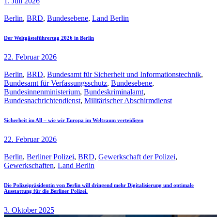
1. Juli 2026
Berlin
,
BRD
,
Bundesebene
,
Land Berlin
Der Weltgästeführertag 2026 in Berlin
22. Februar 2026
Berlin
,
BRD
,
Bundesamt für Sicherheit und Informationstechnik
,
Bundesamt für Verfassungsschutz
,
Bundesebene
,
Bundesinnenministerium
,
Bundeskriminalamt
,
Bundesnachrichtendienst
,
Militärischer Abschirmdienst
Sicherheit im All – wie wir Europa im Weltraum verteidigen
22. Februar 2026
Berlin
,
Berliner Polizei
,
BRD
,
Gewerkschaft der Polizei
,
Gewerkschaften
,
Land Berlin
Die Polizeipräsidentin von Berlin will dringend mehr Digitalisierung und optimale
Ausstattung für die Berliner Polizei.
3. Oktober 2025