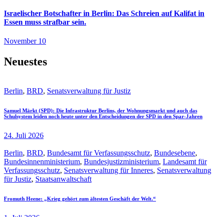
Israelischer Botschafter in Berlin: Das Schreien auf Kalifat in
Essen muss strafbar sein.
November 10
Neuestes
Berlin
,
BRD
,
Senatsverwaltung für Justiz
Samuel Märkt (SPD): Die Infrastruktur Berlins, der Wohnungsmarkt und auch das
Schulsystem leiden noch heute unter den Entscheidungen der SPD in den Spar-Jahren
24. Juli 2026
Berlin
,
BRD
,
Bundesamt für Verfassungsschutz
,
Bundesebene
,
Bundesinnenministerium
,
Bundesjustizministerium
,
Landesamt für
Verfassungsschutz
,
Senatsverwaltung für Inneres
,
Senatsverwaltung
für Justiz
,
Staatsanwaltschaft
Fromuth Heene: „Krieg gehört zum ältesten Geschäft der Welt.“