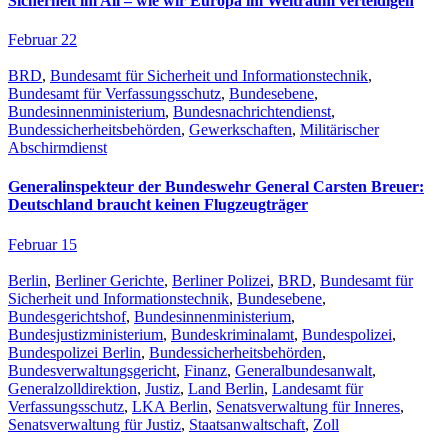
Sicherheit im All – wie wir Europa im Weltraum verteidigen
Februar 22
BRD
,
Bundesamt für Sicherheit und Informationstechnik
,
Bundesamt für Verfassungsschutz
,
Bundesebene
,
Bundesinnenministerium
,
Bundesnachrichtendienst
,
Bundessicherheitsbehörden
,
Gewerkschaften
,
Militärischer
Abschirmdienst
Generalinspekteur der Bundeswehr General Carsten Breuer:
Deutschland braucht keinen Flugzeugträger
Februar 15
Berlin
,
Berliner Gerichte
,
Berliner Polizei
,
BRD
,
Bundesamt für
Sicherheit und Informationstechnik
,
Bundesebene
,
Bundesgerichtshof
,
Bundesinnenministerium
,
Bundesjustizministerium
,
Bundeskriminalamt
,
Bundespolizei
,
Bundespolizei Berlin
,
Bundessicherheitsbehörden
,
Bundesverwaltungsgericht
,
Finanz
,
Generalbundesanwalt
,
Generalzolldirektion
,
Justiz
,
Land Berlin
,
Landesamt für
Verfassungsschutz
,
LKA Berlin
,
Senatsverwaltung für Inneres
,
Senatsverwaltung für Justiz
,
Staatsanwaltschaft
,
Zoll