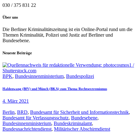
030 / 375 831 22
Über uns
Die Berliner Kriminalitätszeitung ist ein Online-Portal rund um die
Themen Kriminalität, Polizei und Justiz auf Berliner und
Bundesebene.
Neueste Beiträge
BPK
,
Bundesinnenministerium
,
Bundespolizei
Haldenwang (BfV) und Münch (BKA) zum Thema Rechtsextremismus
4. März 2021
Berlin
,
BRD
,
Bundesamt für Sicherheit und Informationstechnik
,
Bundesamt für Verfassungsschutz
,
Bundesebene
,
Bundesinnenministerium
,
Bundeskriminalamt
,
Bundesnachrichtendienst
,
Militärischer Abschirmdienst