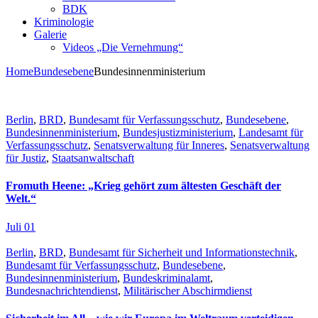
BDK
Kriminologie
Galerie
Videos „Die Vernehmung“
Home
Bundesebene
Bundesinnenministerium
Berlin
,
BRD
,
Bundesamt für Verfassungsschutz
,
Bundesebene
,
Bundesinnenministerium
,
Bundesjustizministerium
,
Landesamt für
Verfassungsschutz
,
Senatsverwaltung für Inneres
,
Senatsverwaltung
für Justiz
,
Staatsanwaltschaft
Fromuth Heene: „Krieg gehört zum ältesten Geschäft der
Welt.“
Juli 01
Berlin
,
BRD
,
Bundesamt für Sicherheit und Informationstechnik
,
Bundesamt für Verfassungsschutz
,
Bundesebene
,
Bundesinnenministerium
,
Bundeskriminalamt
,
Bundesnachrichtendienst
,
Militärischer Abschirmdienst