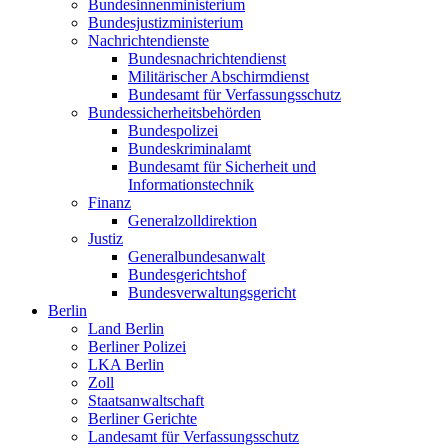
Bundesinnenministerium
Bundesjustizministerium
Nachrichtendienste
Bundesnachrichtendienst
Militärischer Abschirmdienst
Bundesamt für Verfassungsschutz
Bundessicherheitsbehörden
Bundespolizei
Bundeskriminalamt
Bundesamt für Sicherheit und
Informationstechnik
Finanz
Generalzolldirektion
Justiz
Generalbundesanwalt
Bundesgerichtshof
Bundesverwaltungsgericht
Berlin
Land Berlin
Berliner Polizei
LKA Berlin
Zoll
Staatsanwaltschaft
Berliner Gerichte
Landesamt für Verfassungsschutz