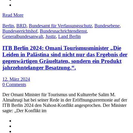
Read More
Berlin
,
BRD
,
Bundesamt für Verfassungsschutz
,
Bundesebene
,
Bundesgerichtshof
,
Bundesnachrichtendienst
,
Generalbundesanwalt
,
Justiz
,
Land Berlin
ITB Berlin 2024: Omani Tourismusminister „Die
Leiden in Palästina sind nicht nur das Ergebnis der
gegenwärtigen Gräueltaten, sondern ein Produkt
jahrzehntelanger Besatzung.“.
12. März 2024
0 Comments
Der Omani Minister für Tourismus und Kulturerbe Salim M.
Almahruqi hat bei seiner Rede in der Eröffnungszeremonie auf der
ITB Berlin 2024 den Nahost-Konflikt angesprochen. Der Minister
sagte: „Der Konflikt im