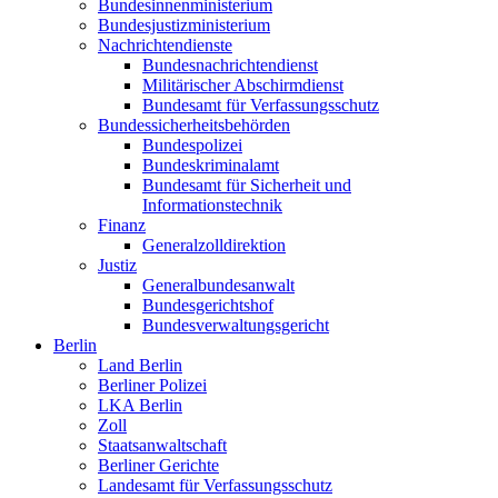
Bundesinnenministerium
Bundesjustizministerium
Nachrichtendienste
Bundesnachrichtendienst
Militärischer Abschirmdienst
Bundesamt für Verfassungsschutz
Bundessicherheitsbehörden
Bundespolizei
Bundeskriminalamt
Bundesamt für Sicherheit und
Informationstechnik
Finanz
Generalzolldirektion
Justiz
Generalbundesanwalt
Bundesgerichtshof
Bundesverwaltungsgericht
Berlin
Land Berlin
Berliner Polizei
LKA Berlin
Zoll
Staatsanwaltschaft
Berliner Gerichte
Landesamt für Verfassungsschutz