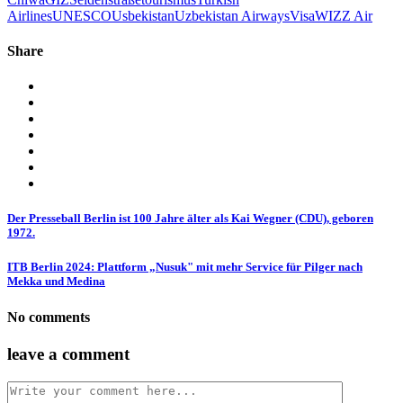
Airlines
UNESCO
Usbekistan
Uzbekistan Airways
Visa
WIZZ Air
Share
Der Presseball Berlin ist 100 Jahre älter als Kai Wegner (CDU), geboren
1972.
ITB Berlin 2024: Plattform „Nusuk" mit mehr Service für Pilger nach
Mekka und Medina
No comments
leave a comment