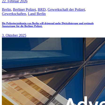
22. Februar 2026
Berlin
,
Berliner Polizei
,
BRD
,
Gewerkschaft der Polizei
,
Gewerkschaften
,
Land Berlin
Die Polizeipräsidentin von Berlin will dringend mehr Digitalisierung und optimale
Ausstattung für die Berliner Polizei.
3. Oktober 2025