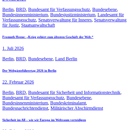
Berlin
,
BRD
,
Bundesamt für Verfassungsschutz
,
Bundesebene
,
Bundesinnenministerium
,
Bundesjustizministerium
,
Landesamt für
Verfassungsschutz
,
Senatsverwaltung für Inneres
,
Senatsverwaltung
für Justiz
,
Staatsanwaltschaft
Fromuth Heene: „Krieg gehört zum ältesten Geschäft der Welt.“
1. Juli 2026
Berlin
,
BRD
,
Bundesebene
,
Land Berlin
Der Weltgästeführertag 2026 in Berlin
22. Februar 2026
Berlin
,
BRD
,
Bundesamt für Sicherheit und Informationstechnik
,
Bundesamt für Verfassungsschutz
,
Bundesebene
,
Bundesinnenministerium
,
Bundeskriminalamt
,
Bundesnachrichtendienst
,
Militärischer Abschirmdienst
Sicherheit im All – wie wir Europa im Weltraum verteidigen