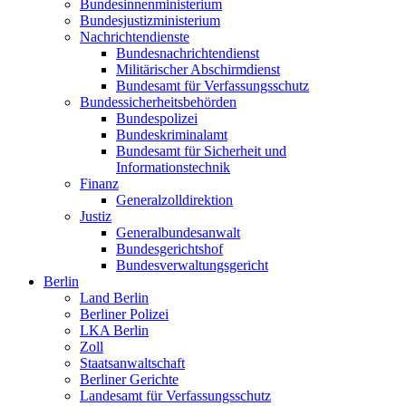
Bundesinnenministerium
Bundesjustizministerium
Nachrichtendienste
Bundesnachrichtendienst
Militärischer Abschirmdienst
Bundesamt für Verfassungsschutz
Bundessicherheitsbehörden
Bundespolizei
Bundeskriminalamt
Bundesamt für Sicherheit und
Informationstechnik
Finanz
Generalzolldirektion
Justiz
Generalbundesanwalt
Bundesgerichtshof
Bundesverwaltungsgericht
Berlin
Land Berlin
Berliner Polizei
LKA Berlin
Zoll
Staatsanwaltschaft
Berliner Gerichte
Landesamt für Verfassungsschutz