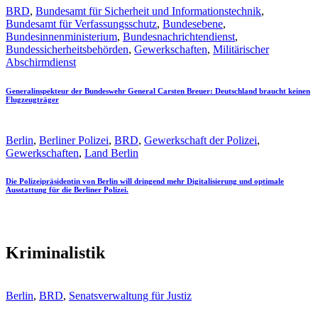
BRD
,
Bundesamt für Sicherheit und Informationstechnik
,
Bundesamt für Verfassungsschutz
,
Bundesebene
,
Bundesinnenministerium
,
Bundesnachrichtendienst
,
Bundessicherheitsbehörden
,
Gewerkschaften
,
Militärischer
Abschirmdienst
Generalinspekteur der Bundeswehr General Carsten Breuer: Deutschland braucht keinen
Flugzeugträger
Berlin
,
Berliner Polizei
,
BRD
,
Gewerkschaft der Polizei
,
Gewerkschaften
,
Land Berlin
Die Polizeipräsidentin von Berlin will dringend mehr Digitalisierung und optimale
Ausstattung für die Berliner Polizei.
Kriminalistik
Berlin
,
BRD
,
Senatsverwaltung für Justiz