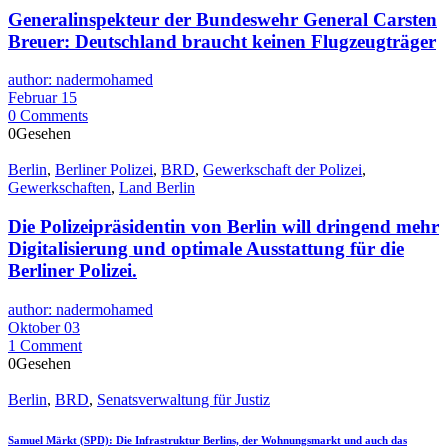
Generalinspekteur der Bundeswehr General Carsten
Breuer: Deutschland braucht keinen Flugzeugträger
author: nadermohamed
Februar 15
0 Comments
0Gesehen
Berlin
,
Berliner Polizei
,
BRD
,
Gewerkschaft der Polizei
,
Gewerkschaften
,
Land Berlin
Die Polizeipräsidentin von Berlin will dringend mehr
Digitalisierung und optimale Ausstattung für die
Berliner Polizei.
author: nadermohamed
Oktober 03
1 Comment
0Gesehen
Berlin
,
BRD
,
Senatsverwaltung für Justiz
Samuel Märkt (SPD): Die Infrastruktur Berlins, der Wohnungsmarkt und auch das