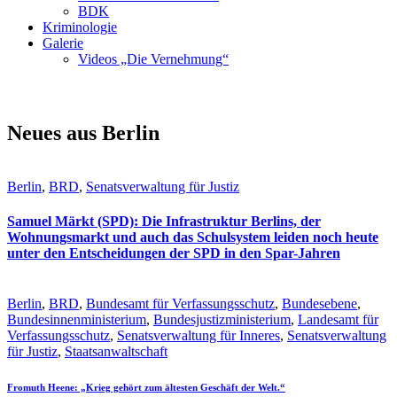
BDK
Kriminologie
Galerie
Videos „Die Vernehmung“
Neues aus Berlin
Berlin
,
BRD
,
Senatsverwaltung für Justiz
Samuel Märkt (SPD): Die Infrastruktur Berlins, der
Wohnungsmarkt und auch das Schulsystem leiden noch heute
unter den Entscheidungen der SPD in den Spar-Jahren
Berlin
,
BRD
,
Bundesamt für Verfassungsschutz
,
Bundesebene
,
Bundesinnenministerium
,
Bundesjustizministerium
,
Landesamt für
Verfassungsschutz
,
Senatsverwaltung für Inneres
,
Senatsverwaltung
für Justiz
,
Staatsanwaltschaft
Fromuth Heene: „Krieg gehört zum ältesten Geschäft der Welt.“