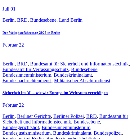
Juli 01
Berlin
,
BRD
,
Bundesebene
,
Land Berlin
Der Weltgästeführertag 2026 in Berlin
Februar 22
Berlin
,
BRD
,
Bundesamt für Sicherheit und Informationstechnik
,
Bundesamt für Verfassungsschutz
,
Bundesebene
,
Bundesinnenministerium
,
Bundeskriminalamt
,
Bundesnachrichtendienst
,
Militärischer Abschirmdienst
Sicherheit im All – wie wir Europa im Weltraum verteidigen
Februar 22
Berlin
,
Berliner Gerichte
,
Berliner Polizei
,
BRD
,
Bundesamt für
Sicherheit und Informationstechnik
,
Bundesebene
,
Bundesgerichtshof
,
Bundesinnenministerium
,
Bundesjustizministerium
,
Bundeskriminalamt
,
Bundespolizei
,
Bundespolizei Berlin
,
Bundessicherheitsbehörden
,