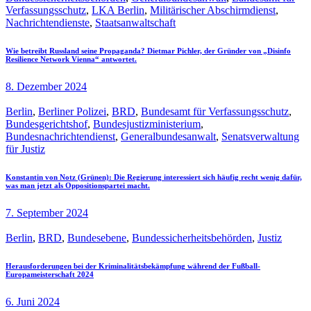
Verfassungsschutz
,
LKA Berlin
,
Militärischer Abschirmdienst
,
Nachrichtendienste
,
Staatsanwaltschaft
Wie betreibt Russland seine Propaganda? Dietmar Pichler, der Gründer von „Disinfo
Resilience Network Vienna“ antwortet.
8. Dezember 2024
Berlin
,
Berliner Polizei
,
BRD
,
Bundesamt für Verfassungsschutz
,
Bundesgerichtshof
,
Bundesjustizministerium
,
Bundesnachrichtendienst
,
Generalbundesanwalt
,
Senatsverwaltung
für Justiz
Konstantin von Notz (Grünen): Die Regierung interessiert sich häufig recht wenig dafür,
was man jetzt als Oppositionspartei macht.
7. September 2024
Berlin
,
BRD
,
Bundesebene
,
Bundessicherheitsbehörden
,
Justiz
Herausforderungen bei der Kriminalitätsbekämpfung während der Fußball-
Europameisterschaft 2024
6. Juni 2024