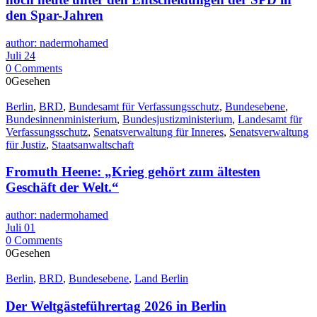
den Spar-Jahren
author: nadermohamed
Juli 24
0 Comments
0Gesehen
Berlin
,
BRD
,
Bundesamt für Verfassungsschutz
,
Bundesebene
,
Bundesinnenministerium
,
Bundesjustizministerium
,
Landesamt für
Verfassungsschutz
,
Senatsverwaltung für Inneres
,
Senatsverwaltung
für Justiz
,
Staatsanwaltschaft
Fromuth Heene: „Krieg gehört zum ältesten
Geschäft der Welt.“
author: nadermohamed
Juli 01
0 Comments
0Gesehen
Berlin
,
BRD
,
Bundesebene
,
Land Berlin
Der Weltgästeführertag 2026 in Berlin