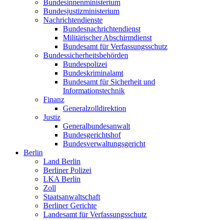
Bundesinnenministerium
Bundesjustizministerium
Nachrichtendienste
Bundesnachrichtendienst
Militärischer Abschirmdienst
Bundesamt für Verfassungsschutz
Bundessicherheitsbehörden
Bundespolizei
Bundeskriminalamt
Bundesamt für Sicherheit und
Informationstechnik
Finanz
Generalzolldirektion
Justiz
Generalbundesanwalt
Bundesgerichtshof
Bundesverwaltungsgericht
Berlin
Land Berlin
Berliner Polizei
LKA Berlin
Zoll
Staatsanwaltschaft
Berliner Gerichte
Landesamt für Verfassungsschutz