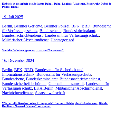
Einblick in die Arbeit des Zollamts Dubai, Dubai Logistik Akademie, Feuerwehr Dubai &
Polizei Dubai
19. Juli 2025
Berlin
,
Berliner Gerichte
,
Berliner Polizei
,
BPK
,
BRD
,
Bundesamt
für Verfassungsschutz
,
Bundesebene
,
Bundeskriminalamt
,
Bundesnachrichtendienst
,
Landesamt für Verfassungsschutz
,
Militärischer Abschirmdienst
,
Uncategorized
Sind die Beduinen ignorant, arm und Terroristen?
16. Dezember 2024
Berlin
,
BPK
,
BRD
,
Bundesamt für Sicherheit und
Informationstechnik
,
Bundesamt für Verfassungsschutz
,
Bundesebene
,
Bundeskriminalamt
,
Bundesnachrichtendienst
,
Bundessicherheitsbehörden
,
Generalbundesanwalt
,
Landesamt für
Verfassungsschutz
,
LKA Berlin
,
Militärischer Abschirmdienst
,
Nachrichtendienste
,
Staatsanwaltschaft
Wie betreibt Russland seine Propaganda? Dietmar Pichler, der Gründer von „Disinfo
Resilience Network Vienna“ antwortet.