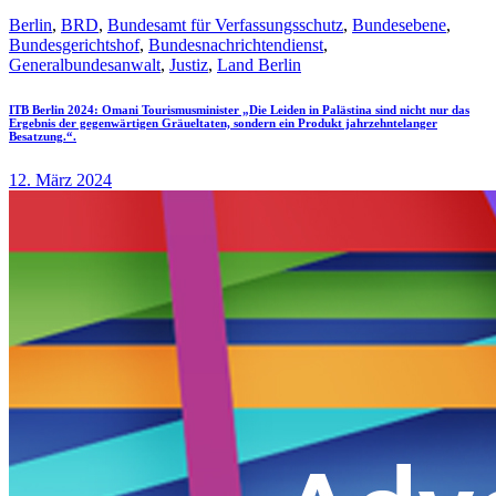
Berlin
,
BRD
,
Bundesamt für Verfassungsschutz
,
Bundesebene
,
Bundesgerichtshof
,
Bundesnachrichtendienst
,
Generalbundesanwalt
,
Justiz
,
Land Berlin
ITB Berlin 2024: Omani Tourismusminister „Die Leiden in Palästina sind nicht nur das
Ergebnis der gegenwärtigen Gräueltaten, sondern ein Produkt jahrzehntelanger
Besatzung.“.
12. März 2024