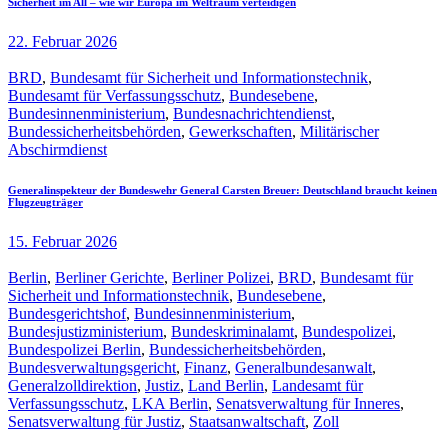
Sicherheit im All – wie wir Europa im Weltraum verteidigen
22. Februar 2026
BRD
,
Bundesamt für Sicherheit und Informationstechnik
,
Bundesamt für Verfassungsschutz
,
Bundesebene
,
Bundesinnenministerium
,
Bundesnachrichtendienst
,
Bundessicherheitsbehörden
,
Gewerkschaften
,
Militärischer
Abschirmdienst
Generalinspekteur der Bundeswehr General Carsten Breuer: Deutschland braucht keinen
Flugzeugträger
15. Februar 2026
Berlin
,
Berliner Gerichte
,
Berliner Polizei
,
BRD
,
Bundesamt für
Sicherheit und Informationstechnik
,
Bundesebene
,
Bundesgerichtshof
,
Bundesinnenministerium
,
Bundesjustizministerium
,
Bundeskriminalamt
,
Bundespolizei
,
Bundespolizei Berlin
,
Bundessicherheitsbehörden
,
Bundesverwaltungsgericht
,
Finanz
,
Generalbundesanwalt
,
Generalzolldirektion
,
Justiz
,
Land Berlin
,
Landesamt für
Verfassungsschutz
,
LKA Berlin
,
Senatsverwaltung für Inneres
,
Senatsverwaltung für Justiz
,
Staatsanwaltschaft
,
Zoll