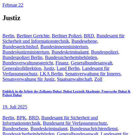
Februar 22
Justiz
Berlin
,
Berliner Gerichte
,
Berliner Polizei
,
BRD
,
Bundesamt für
Sicherheit und Informationstechnik
,
Bundesebene
,
Bundesgerichtshof
,
Bundesinnenministerium
,
Bundesjustizministerium
,
Bundeskriminalamt
,
Bundespolizei
,
Bundespolizei Berlin
,
Bundessicherheitsbehörden
,
Bundesverwaltungsgericht
,
Finanz
,
Generalbundesanwalt
,
Generalzolldirektion
,
Justiz
,
Land Berlin
,
Landesamt für
Verfassungsschutz
,
LKA Berlin
,
Senatsverwaltung für Inneres
,
Senatsverwaltung für Justiz
,
Staatsanwaltschaft
,
Zoll
Einblick in die Arbeit des Zollamts Dubai, Dubai Logistik Akademie, Feuerwehr Dubai &
Polizei Dubai
19. Juli 2025
Berlin
,
BPK
,
BRD
,
Bundesamt für Sicherheit und
Informationstechnik
,
Bundesamt für Verfassungsschutz
,
Bundesebene
,
Bundeskriminalamt
,
Bundesnachrichtendienst
,
Bundessicherheitsbehörden
,
Generalbundesanwalt
,
Landesamt für