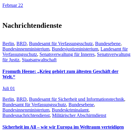
Februar 22
Nachrichtendienste
Berlin
,
BRD
,
Bundesamt für Verfassungsschutz
,
Bundesebene
,
Bundesinnenministerium
,
Bundesjustizministerium
,
Landesamt für
Verfassungsschutz
,
Senatsverwaltung für Inneres
,
Senatsverwaltung
für Justiz
,
Staatsanwaltschaft
Fromuth Heene: „Krieg gehört zum ältesten Geschäft der
Welt.“
Juli 01
Berlin
,
BRD
,
Bundesamt für Sicherheit und Informationstechnik
,
Bundesamt für Verfassungsschutz
,
Bundesebene
,
Bundesinnenministerium
,
Bundeskriminalamt
,
Bundesnachrichtendienst
,
Militärischer Abschirmdienst
Sicherheit im All – wie wir Europa im Weltraum verteidigen