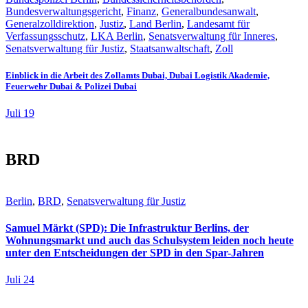
Bundesverwaltungsgericht
,
Finanz
,
Generalbundesanwalt
,
Generalzolldirektion
,
Justiz
,
Land Berlin
,
Landesamt für
Verfassungsschutz
,
LKA Berlin
,
Senatsverwaltung für Inneres
,
Senatsverwaltung für Justiz
,
Staatsanwaltschaft
,
Zoll
Einblick in die Arbeit des Zollamts Dubai, Dubai Logistik Akademie,
Feuerwehr Dubai & Polizei Dubai
Juli 19
BRD
Berlin
,
BRD
,
Senatsverwaltung für Justiz
Samuel Märkt (SPD): Die Infrastruktur Berlins, der
Wohnungsmarkt und auch das Schulsystem leiden noch heute
unter den Entscheidungen der SPD in den Spar-Jahren
Juli 24