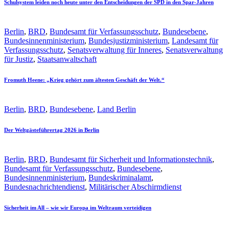
Schulsystem leiden noch heute unter den Entscheidungen der SPD in den Spar-Jahren
Berlin
,
BRD
,
Bundesamt für Verfassungsschutz
,
Bundesebene
,
Bundesinnenministerium
,
Bundesjustizministerium
,
Landesamt für
Verfassungsschutz
,
Senatsverwaltung für Inneres
,
Senatsverwaltung
für Justiz
,
Staatsanwaltschaft
Fromuth Heene: „Krieg gehört zum ältesten Geschäft der Welt.“
Berlin
,
BRD
,
Bundesebene
,
Land Berlin
Der Weltgästeführertag 2026 in Berlin
Berlin
,
BRD
,
Bundesamt für Sicherheit und Informationstechnik
,
Bundesamt für Verfassungsschutz
,
Bundesebene
,
Bundesinnenministerium
,
Bundeskriminalamt
,
Bundesnachrichtendienst
,
Militärischer Abschirmdienst
Sicherheit im All – wie wir Europa im Weltraum verteidigen