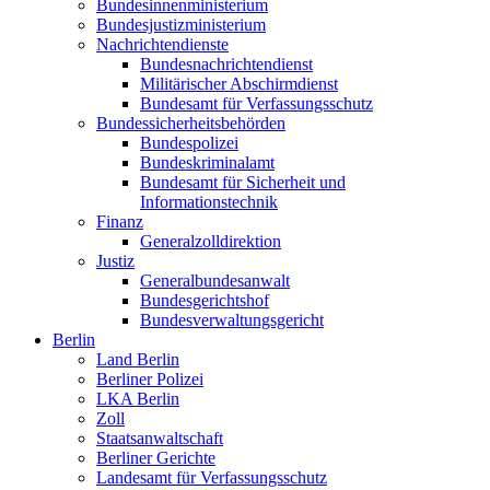
Bundesinnenministerium
Bundesjustizministerium
Nachrichtendienste
Bundesnachrichtendienst
Militärischer Abschirmdienst
Bundesamt für Verfassungsschutz
Bundessicherheitsbehörden
Bundespolizei
Bundeskriminalamt
Bundesamt für Sicherheit und
Informationstechnik
Finanz
Generalzolldirektion
Justiz
Generalbundesanwalt
Bundesgerichtshof
Bundesverwaltungsgericht
Berlin
Land Berlin
Berliner Polizei
LKA Berlin
Zoll
Staatsanwaltschaft
Berliner Gerichte
Landesamt für Verfassungsschutz