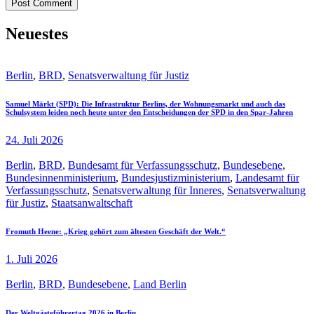
Neuestes
Berlin
,
BRD
,
Senatsverwaltung für Justiz
Samuel Märkt (SPD): Die Infrastruktur Berlins, der Wohnungsmarkt und auch das
Schulsystem leiden noch heute unter den Entscheidungen der SPD in den Spar-Jahren
24. Juli 2026
Berlin
,
BRD
,
Bundesamt für Verfassungsschutz
,
Bundesebene
,
Bundesinnenministerium
,
Bundesjustizministerium
,
Landesamt für
Verfassungsschutz
,
Senatsverwaltung für Inneres
,
Senatsverwaltung
für Justiz
,
Staatsanwaltschaft
Fromuth Heene: „Krieg gehört zum ältesten Geschäft der Welt.“
1. Juli 2026
Berlin
,
BRD
,
Bundesebene
,
Land Berlin
Der Weltgästeführertag 2026 in Berlin