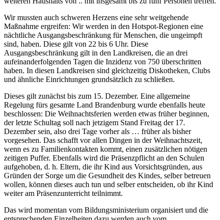
weiteren Haushalts von .. mit insgesamt bis zu fünf Personen treffen.
Wir mussten auch schweren Herzens eine sehr weitgehende
Maßnahme ergreifen: Wir werden in den Hotspot-Regionen eine
nächtliche Ausgangsbeschränkung für Menschen, die ungeimpft
sind, haben. Diese gilt von 22 bis 6 Uhr. Diese
Ausgangsbeschränkung gilt in den Landkreisen, die an drei
aufeinanderfolgenden Tagen die Inzidenz von 750 überschritten
haben. In diesen Landkreisen sind gleichzeitig Diskotheken, Clubs
und ähnliche Einrichtungen grundsätzlich zu schließen.
Dieses gilt zunächst bis zum 15. Dezember. Eine allgemeine
Regelung fürs gesamte Land Brandenburg wurde ebenfalls heute
beschlossen: Die Weihnachtsferien werden etwas früher beginnen,
der letzte Schultag soll nach jetzigem Stand Freitag der 17.
Dezember sein, also drei Tage vorher als … früher als bisher
vorgesehen. Das schafft vor allen Dingen in der Weihnachtszeit,
wenn es zu Familienkontakten kommt, einen zusätzlichen nötigen
zeitigen Puffer. Ebenfalls wird die Präsenzpflicht an den Schulen
aufgehoben, d. h. Eltern, die ihr Kind aus Vorsichtsgründen, aus
Gründen der Sorge um die Gesundheit des Kindes, selber betreuen
wollen, können dieses auch tun und selber entscheiden, ob ihr Kind
weiter am Präsenzunterricht teilnimmt.
Das wird momentan vom Bildungsministerium organisiert und die
entsprechenden Einzelheiten dazu werden auch vom