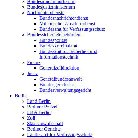
Bundesinnenministerium
Bundesjustizministerium
Nachrichtendienste
Bundesnachrichtendienst
Militärischer Abschirmdienst
Bundesamt für Verfassungsschutz
Bundessicherheitsbehörden
Bundespolizei
Bundeskriminalamt
Bundesamt für Sicherheit und
Informationstechnik
Finanz
Generalzolldirektion
Justiz
Generalbundesanwalt
Bundesgerichtshof
Bundesverwaltungsgericht
Berlin
Land Berlin
Berliner Polizei
LKA Berlin
Zoll
Staatsanwaltschaft
Berliner Gerichte
Landesamt für Verfassungsschutz