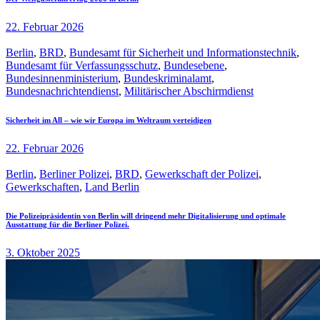
22. Februar 2026
Berlin
,
BRD
,
Bundesamt für Sicherheit und Informationstechnik
,
Bundesamt für Verfassungsschutz
,
Bundesebene
,
Bundesinnenministerium
,
Bundeskriminalamt
,
Bundesnachrichtendienst
,
Militärischer Abschirmdienst
Sicherheit im All – wie wir Europa im Weltraum verteidigen
22. Februar 2026
Berlin
,
Berliner Polizei
,
BRD
,
Gewerkschaft der Polizei
,
Gewerkschaften
,
Land Berlin
Die Polizeipräsidentin von Berlin will dringend mehr Digitalisierung und optimale
Ausstattung für die Berliner Polizei.
3. Oktober 2025