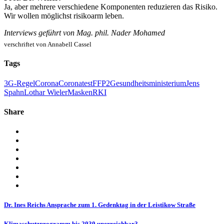
Ja, aber mehrere verschiedene Komponenten reduzieren das Risiko.
Wir wollen möglichst risikoarm leben.
Interviews geführt von Mag. phil. Nader Mohamed
verschriftet von Annabell Cassel
Tags
3G-Regel
Corona
Coronatest
FFP2
Gesundheitsministerium
Jens
Spahn
Lothar Wieler
Masken
RKI
Share
Dr. Ines Reichs Ansprache zum 1. Gedenktag in der Leistikow Straße
Klimaschutzprogramm bis 2030 unerreichbar?