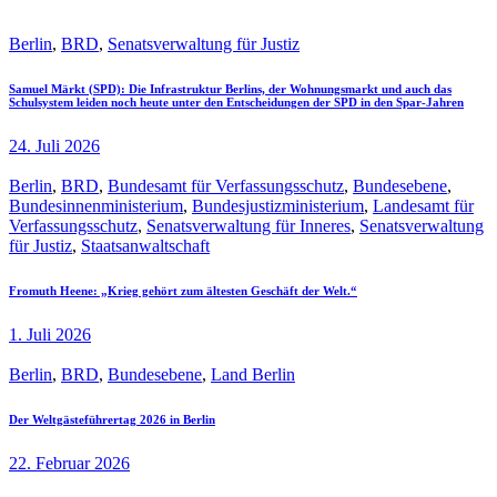
Berlin
,
BRD
,
Senatsverwaltung für Justiz
Samuel Märkt (SPD): Die Infrastruktur Berlins, der Wohnungsmarkt und auch das
Schulsystem leiden noch heute unter den Entscheidungen der SPD in den Spar-Jahren
24. Juli 2026
Berlin
,
BRD
,
Bundesamt für Verfassungsschutz
,
Bundesebene
,
Bundesinnenministerium
,
Bundesjustizministerium
,
Landesamt für
Verfassungsschutz
,
Senatsverwaltung für Inneres
,
Senatsverwaltung
für Justiz
,
Staatsanwaltschaft
Fromuth Heene: „Krieg gehört zum ältesten Geschäft der Welt.“
1. Juli 2026
Berlin
,
BRD
,
Bundesebene
,
Land Berlin
Der Weltgästeführertag 2026 in Berlin
22. Februar 2026