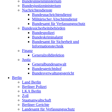
Bundesinnenministerium
Bundesjustizministerium
Nachrichtendienste
Bundesnachrichtendienst
Militärischer Abschirmdienst
Bundesamt für Verfassungsschutz
Bundessicherheitsbehörden
Bundespolizei
Bundeskriminalamt
Bundesamt für Sicherheit und
Informationstechnik
Finanz
Generalzolldirektion
Justiz
Generalbundesanwalt
Bundesgerichtshof
Bundesverwaltungsgericht
Berlin
Land Berlin
Berliner Polizei
LKA Berlin
Zoll
Staatsanwaltschaft
Berliner Gerichte
Landesamt für Verfassungsschutz