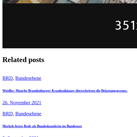
Related posts
BRD
,
Bundesebene
Woidke: Manche Brandenburger Krankenhäuser überschritten die Belastungsgrenze.
26. November 2021
BRD
,
Bundesebene
Merkels letzte Rede als Bundeskanzlerin im Bundestag