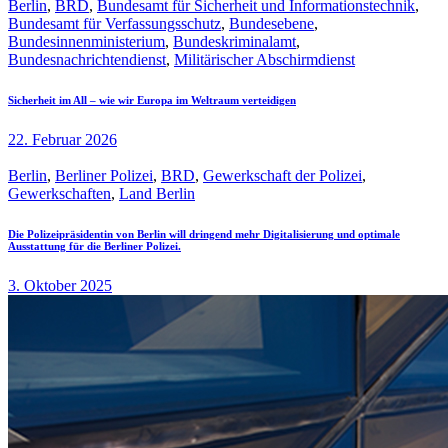
Berlin
,
BRD
,
Bundesamt für Sicherheit und Informationstechnik
,
Bundesamt für Verfassungsschutz
,
Bundesebene
,
Bundesinnenministerium
,
Bundeskriminalamt
,
Bundesnachrichtendienst
,
Militärischer Abschirmdienst
Sicherheit im All – wie wir Europa im Weltraum verteidigen
22. Februar 2026
Berlin
,
Berliner Polizei
,
BRD
,
Gewerkschaft der Polizei
,
Gewerkschaften
,
Land Berlin
Die Polizeipräsidentin von Berlin will dringend mehr Digitalisierung und optimale
Ausstattung für die Berliner Polizei.
3. Oktober 2025