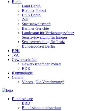
Berlin
Land Berlin
Berliner Polizei
LKA Berlin
Zoll
Staatsanwaltschaft
Berliner Gerichte
Landesamt für Verfassungsschutz
Senatsverwaltung für Inneres
Senatsverwaltung für Justiz
Bundespolizei Berlin
BPK
JVA
Gewerkschaften
Gewerkschaft der Polizei
BDK
Kriminologie
Galerie
Videos „Die Vernehmung“
Bundesebene
BRD
Bundesinnenministerium