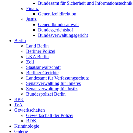
Bundesamt für Sicherheit und Informationstechnik
Finanz
Generalzolldirektion
Justiz
Generalbundesanwalt
Bundesgerichtshof
Bundesverwaltungsgericht
Berlin
Land Berlin
Berliner Polizei
LKA Berlin
Zoll
Staatsanwaltschaft
Berliner Gerichte
Landesamt für Verfassungsschutz
Senatsverwaltung für Inneres
Senatsverwaltung für Justiz
Bundespolizei Berlin
BPK
JVA
Gewerkschaften
Gewerkschaft der Polizei
BDK
Kriminologie
Galerie