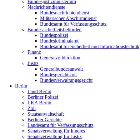
Bundesjustizministerium
Nachrichtendienste
Bundesnachrichtendienst
Militärischer Abschirmdienst
Bundesamt für Verfassungsschutz
Bundessicherheitsbehörden
Bundespolizei
Bundeskriminalamt
Bundesamt für Sicherheit und Informationstechnik
Finanz
Generalzolldirektion
Justiz
Generalbundesanwalt
Bundesgerichtshof
Bundesverwaltungsgericht
Berlin
Land Berlin
Berliner Polizei
LKA Berlin
Zoll
Staatsanwaltschaft
Berliner Gerichte
Landesamt für Verfassungsschutz
Senatsverwaltung für Inneres
Senatsverwaltung für Justiz