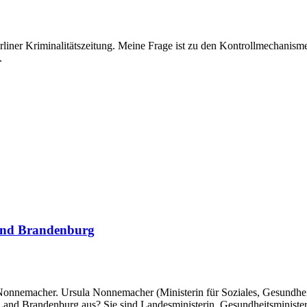
ner Kriminalitätszeitung. Meine Frage ist zu den Kontrollmechanismen
.
Land Brandenburg
onnemacher. Ursula Nonnemacher (Ministerin für Soziales, Gesundheit
nd Brandenburg aus? Sie sind Landesministerin, Gesundheitsminister