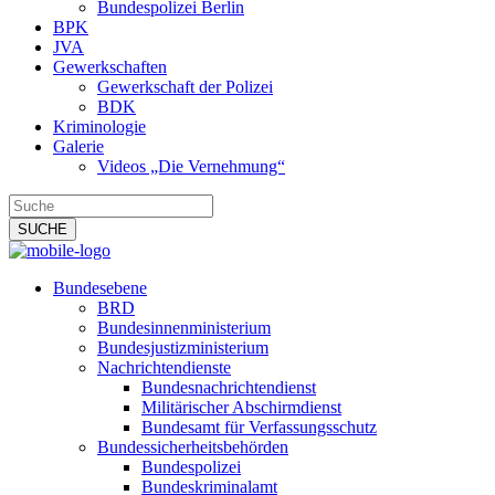
Bundespolizei Berlin
BPK
JVA
Gewerkschaften
Gewerkschaft der Polizei
BDK
Kriminologie
Galerie
Videos „Die Vernehmung“
Bundesebene
BRD
Bundesinnenministerium
Bundesjustizministerium
Nachrichtendienste
Bundesnachrichtendienst
Militärischer Abschirmdienst
Bundesamt für Verfassungsschutz
Bundessicherheitsbehörden
Bundespolizei
Bundeskriminalamt