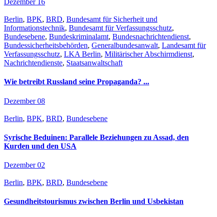
Dezember 16
Berlin
,
BPK
,
BRD
,
Bundesamt für Sicherheit und
Informationstechnik
,
Bundesamt für Verfassungsschutz
,
Bundesebene
,
Bundeskriminalamt
,
Bundesnachrichtendienst
,
Bundessicherheitsbehörden
,
Generalbundesanwalt
,
Landesamt für
Verfassungsschutz
,
LKA Berlin
,
Militärischer Abschirmdienst
,
Nachrichtendienste
,
Staatsanwaltschaft
Wie betreibt Russland seine Propaganda? ...
Dezember 08
Berlin
,
BPK
,
BRD
,
Bundesebene
Syrische Beduinen: Parallele Beziehungen zu Assad, den
Kurden und den USA
Dezember 02
Berlin
,
BPK
,
BRD
,
Bundesebene
Gesundheitstourismus zwischen Berlin und Usbekistan