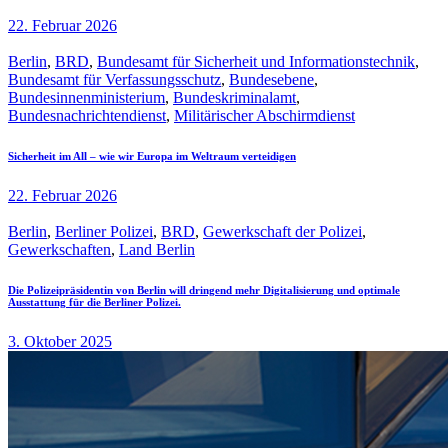
22. Februar 2026
Berlin
,
BRD
,
Bundesamt für Sicherheit und Informationstechnik
,
Bundesamt für Verfassungsschutz
,
Bundesebene
,
Bundesinnenministerium
,
Bundeskriminalamt
,
Bundesnachrichtendienst
,
Militärischer Abschirmdienst
Sicherheit im All – wie wir Europa im Weltraum verteidigen
22. Februar 2026
Berlin
,
Berliner Polizei
,
BRD
,
Gewerkschaft der Polizei
,
Gewerkschaften
,
Land Berlin
Die Polizeipräsidentin von Berlin will dringend mehr Digitalisierung und optimale
Ausstattung für die Berliner Polizei.
3. Oktober 2025