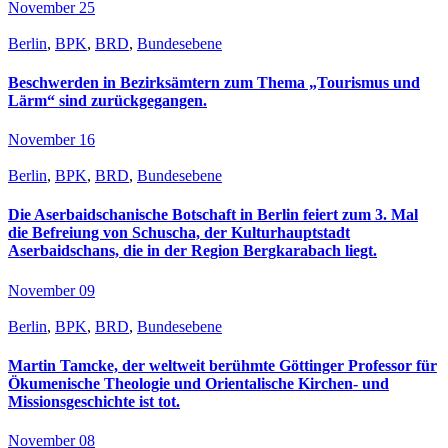
November 25
Berlin
,
BPK
,
BRD
,
Bundesebene
Beschwerden in Bezirksämtern zum Thema „Tourismus und
Lärm“ sind zurückgegangen.
November 16
Berlin
,
BPK
,
BRD
,
Bundesebene
Die Aserbaidschanische Botschaft in Berlin feiert zum 3. Mal
die Befreiung von Schuscha, der Kulturhauptstadt
Aserbaidschans, die in der Region Bergkarabach liegt.
November 09
Berlin
,
BPK
,
BRD
,
Bundesebene
Martin Tamcke, der weltweit berühmte Göttinger Professor für
Ökumenische Theologie und Orientalische Kirchen- und
Missionsgeschichte ist tot.
November 08