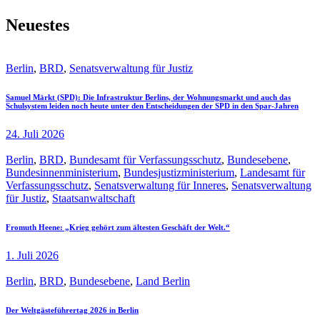
Neuestes
Berlin
,
BRD
,
Senatsverwaltung für Justiz
Samuel Märkt (SPD): Die Infrastruktur Berlins, der Wohnungsmarkt und auch das
Schulsystem leiden noch heute unter den Entscheidungen der SPD in den Spar-Jahren
24. Juli 2026
Berlin
,
BRD
,
Bundesamt für Verfassungsschutz
,
Bundesebene
,
Bundesinnenministerium
,
Bundesjustizministerium
,
Landesamt für
Verfassungsschutz
,
Senatsverwaltung für Inneres
,
Senatsverwaltung
für Justiz
,
Staatsanwaltschaft
Fromuth Heene: „Krieg gehört zum ältesten Geschäft der Welt.“
1. Juli 2026
Berlin
,
BRD
,
Bundesebene
,
Land Berlin
Der Weltgästeführertag 2026 in Berlin