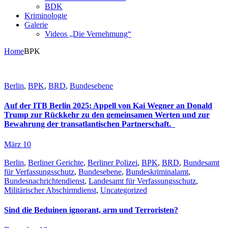
BDK
Kriminologie
Galerie
Videos „Die Vernehmung“
Home
BPK
Berlin
,
BPK
,
BRD
,
Bundesebene
Auf der ITB Berlin 2025: Appell von Kai Wegner an Donald
Trump zur Rückkehr zu den gemeinsamen Werten und zur
Bewahrung der transatlantischen Partnerschaft.
März 10
Berlin
,
Berliner Gerichte
,
Berliner Polizei
,
BPK
,
BRD
,
Bundesamt
für Verfassungsschutz
,
Bundesebene
,
Bundeskriminalamt
,
Bundesnachrichtendienst
,
Landesamt für Verfassungsschutz
,
Militärischer Abschirmdienst
,
Uncategorized
Sind die Beduinen ignorant, arm und Terroristen?