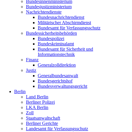
Bundesinnenministerium
Bundesjustizministerium
Nachrichtendienste
Bundesnachrichtendienst
Militärischer Abschirmdienst
Bundesamt für Verfassungsschutz
Bundessicherheitsbehörden
Bundespolizei
Bundeskriminalamt
Bundesamt für Sicherheit und
Informationstechnik
Finanz
Generalzolldirektion
Justiz
Generalbundesanwalt
Bundesgerichtshof
Bundesverwaltungsgericht
Berlin
Land Berlin
Berliner Polizei
LKA Berlin
Zoll
Staatsanwaltschaft
Berliner Gerichte
Landesamt für Verfassungsschutz