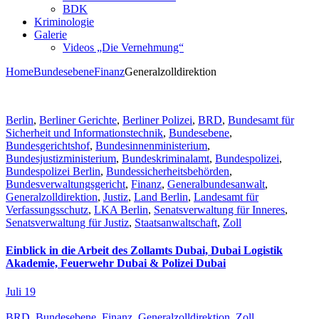
BDK
Kriminologie
Galerie
Videos „Die Vernehmung“
Home
Bundesebene
Finanz
Generalzolldirektion
Berlin
,
Berliner Gerichte
,
Berliner Polizei
,
BRD
,
Bundesamt für
Sicherheit und Informationstechnik
,
Bundesebene
,
Bundesgerichtshof
,
Bundesinnenministerium
,
Bundesjustizministerium
,
Bundeskriminalamt
,
Bundespolizei
,
Bundespolizei Berlin
,
Bundessicherheitsbehörden
,
Bundesverwaltungsgericht
,
Finanz
,
Generalbundesanwalt
,
Generalzolldirektion
,
Justiz
,
Land Berlin
,
Landesamt für
Verfassungsschutz
,
LKA Berlin
,
Senatsverwaltung für Inneres
,
Senatsverwaltung für Justiz
,
Staatsanwaltschaft
,
Zoll
Einblick in die Arbeit des Zollamts Dubai, Dubai Logistik
Akademie, Feuerwehr Dubai & Polizei Dubai
Juli 19
BRD
,
Bundesebene
,
Finanz
,
Generalzolldirektion
,
Zoll