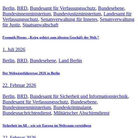
Berlin
,
BRD
,
Bundesamt für Verfassungsschutz
,
Bundesebene
,
Bundesinnenministerium
,
Bundesjustizministerium
,
Landesamt für
Verfassungsschutz
,
Senatsverwaltung für Inneres
,
Senatsverwaltung
für Justiz
,
Staatsanwaltschaft
Fromuth Heene: „Krieg gehört zum ältesten Geschäft der Welt.“
1. Juli 2026
Berlin
,
BRD
,
Bundesebene
,
Land Berlin
Der Weltgästeführertag 2026 in Berlin
22. Februar 2026
Berlin
,
BRD
,
Bundesamt für Sicherheit und Informationstechnik
,
Bundesamt für Verfassungsschutz
,
Bundesebene
,
Bundesinnenministerium
,
Bundeskriminalamt
,
Bundesnachrichtendienst
,
Militärischer Abschirmdienst
Sicherheit im All – wie wir Europa im Weltraum verteidigen
22. Februar 2026