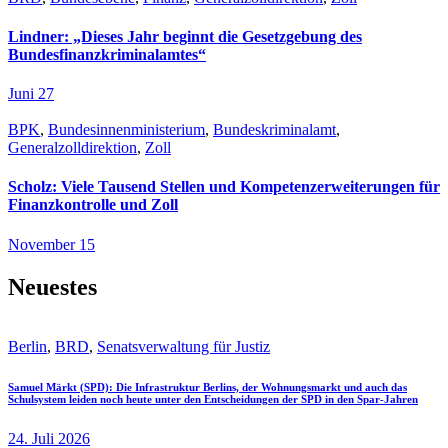
Lindner: „Dieses Jahr beginnt die Gesetzgebung des
Bundesfinanzkriminalamtes“
Juni 27
BPK
,
Bundesinnenministerium
,
Bundeskriminalamt
,
Generalzolldirektion
,
Zoll
Scholz: Viele Tausend Stellen und Kompetenzerweiterungen für
Finanzkontrolle und Zoll
November 15
Neuestes
Berlin
,
BRD
,
Senatsverwaltung für Justiz
Samuel Märkt (SPD): Die Infrastruktur Berlins, der Wohnungsmarkt und auch das
Schulsystem leiden noch heute unter den Entscheidungen der SPD in den Spar-Jahren
24. Juli 2026