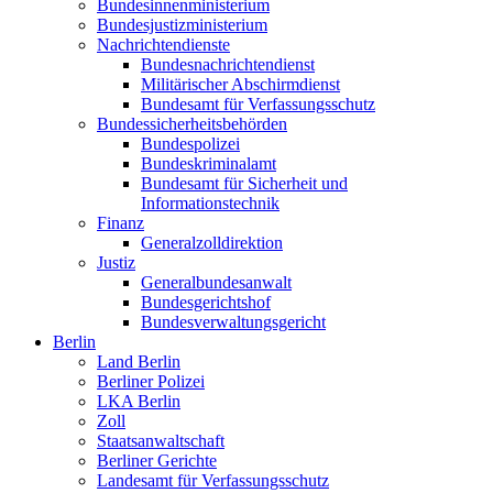
Bundesinnenministerium
Bundesjustizministerium
Nachrichtendienste
Bundesnachrichtendienst
Militärischer Abschirmdienst
Bundesamt für Verfassungsschutz
Bundessicherheitsbehörden
Bundespolizei
Bundeskriminalamt
Bundesamt für Sicherheit und
Informationstechnik
Finanz
Generalzolldirektion
Justiz
Generalbundesanwalt
Bundesgerichtshof
Bundesverwaltungsgericht
Berlin
Land Berlin
Berliner Polizei
LKA Berlin
Zoll
Staatsanwaltschaft
Berliner Gerichte
Landesamt für Verfassungsschutz