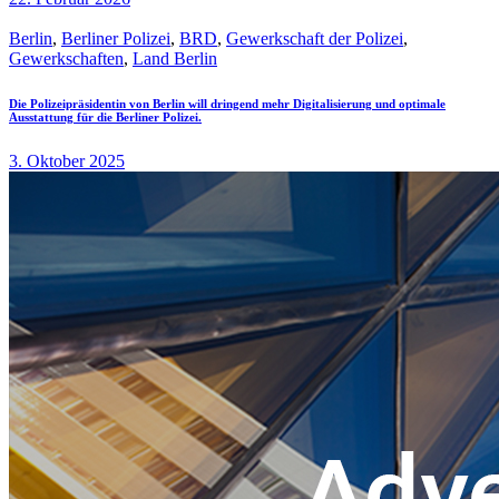
Berlin
,
Berliner Polizei
,
BRD
,
Gewerkschaft der Polizei
,
Gewerkschaften
,
Land Berlin
Die Polizeipräsidentin von Berlin will dringend mehr Digitalisierung und optimale
Ausstattung für die Berliner Polizei.
3. Oktober 2025