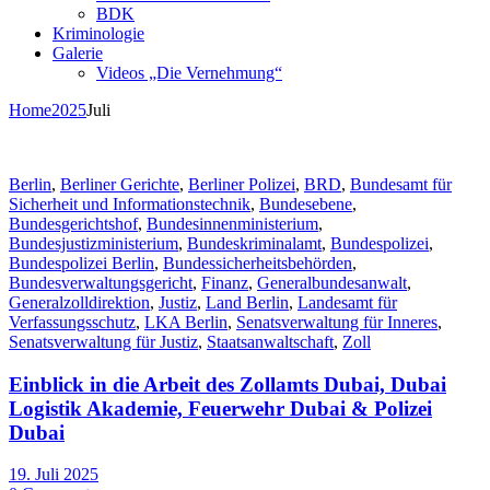
BDK
Kriminologie
Galerie
Videos „Die Vernehmung“
Home
2025
Juli
Berlin
,
Berliner Gerichte
,
Berliner Polizei
,
BRD
,
Bundesamt für
Sicherheit und Informationstechnik
,
Bundesebene
,
Bundesgerichtshof
,
Bundesinnenministerium
,
Bundesjustizministerium
,
Bundeskriminalamt
,
Bundespolizei
,
Bundespolizei Berlin
,
Bundessicherheitsbehörden
,
Bundesverwaltungsgericht
,
Finanz
,
Generalbundesanwalt
,
Generalzolldirektion
,
Justiz
,
Land Berlin
,
Landesamt für
Verfassungsschutz
,
LKA Berlin
,
Senatsverwaltung für Inneres
,
Senatsverwaltung für Justiz
,
Staatsanwaltschaft
,
Zoll
Einblick in die Arbeit des Zollamts Dubai, Dubai
Logistik Akademie, Feuerwehr Dubai & Polizei
Dubai
19. Juli 2025