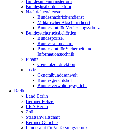
Bundesinnenministerium
Bundesjustizministerium
Nachrichtendienste
Bundesnachrichtendienst
Militärischer Abschirmdienst
Bundesamt für Verfassungsschutz
Bundessicherheitsbehörden
Bundespolizei
Bundeskriminalamt
Bundesamt für Sicherheit und
Informationstechnik
Finanz
Generalzolldirektion
Justiz
Generalbundesanwalt
Bundesgerichtshof
Bundesverwaltungsgericht
Berlin
Land Berlin
Berliner Polizei
LKA Berlin
Zoll
Staatsanwaltschaft
Berliner Gerichte
Landesamt für Verfassungsschutz