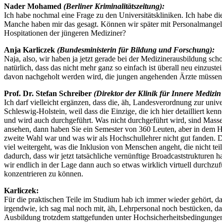
Nader Mohamed
(Berliner Kriminalitätszeitung):
Ich habe nochmal eine Frage zu den Universitätskliniken. Ich habe di
Manche haben mir das gesagt. Können wir später mit Personalmangel re
Hospitationen der jüngeren Mediziner?
Anja Karliczek
(Bundesministerin für Bildung und Forschung):
Naja, also, wir haben ja jetzt gerade bei der Medizinerausbildung sch
natürlich, dass das nicht mehr ganz so einfach ist überall neu einzus
davon nachgeholt werden wird, die jungen angehenden Ärzte müssen ja
Prof. Dr. Stefan Schreiber
(Direktor der Klinik für Innere Medizin
Ich darf vielleicht ergänzen, dass die, äh, Landesverordnung zur unive
Schleswig-Holstein, weil dass die Einzige, die ich hier detailliert k
und wird auch durchgeführt. Was nicht durchgeführt wird, sind Masse
ansehen, dann haben Sie ein Semester von 360 Leuten, aber in dem Hö
zweite Wahl war und was wir als Hochschullehrer nicht gut fanden. D
viel weitergeht, was die Inklusion von Menschen angeht, die nicht tei
dadurch, dass wir jetzt tatsächliche vernünftige Broadcaststrukturen
wir endlich in der Lage dann auch so etwas wirklich virtuell durchzuf
konzentrieren zu können.
Karliczek:
Für die praktischen Teile im Studium hab ich immer wieder gehört, 
irgendwie, ich sag mal noch mit, äh, Lehrpersonal noch bestücken, d
Ausbildung trotzdem stattgefunden unter Hochsicherheitsbedingungen.