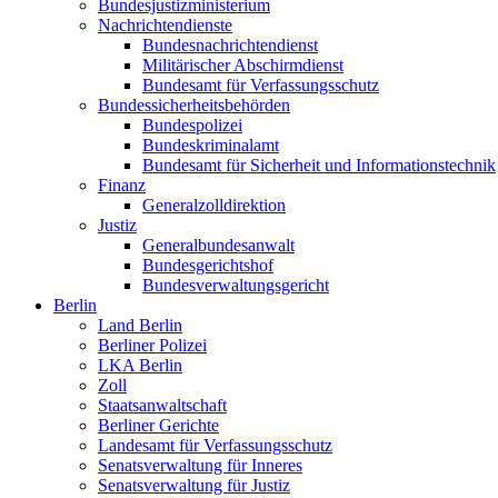
Bundesjustizministerium
Nachrichtendienste
Bundesnachrichtendienst
Militärischer Abschirmdienst
Bundesamt für Verfassungsschutz
Bundessicherheitsbehörden
Bundespolizei
Bundeskriminalamt
Bundesamt für Sicherheit und Informationstechnik
Finanz
Generalzolldirektion
Justiz
Generalbundesanwalt
Bundesgerichtshof
Bundesverwaltungsgericht
Berlin
Land Berlin
Berliner Polizei
LKA Berlin
Zoll
Staatsanwaltschaft
Berliner Gerichte
Landesamt für Verfassungsschutz
Senatsverwaltung für Inneres
Senatsverwaltung für Justiz