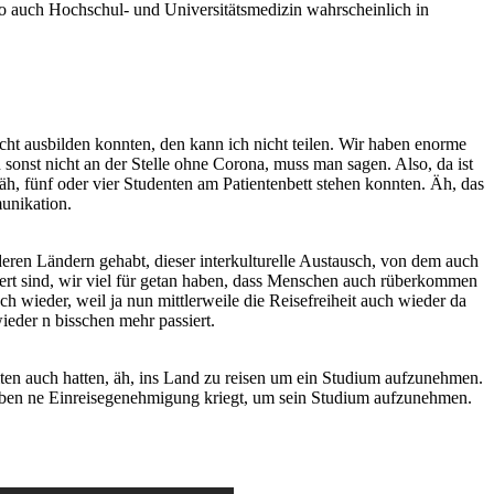
wo auch Hochschul- und Universitätsmedizin wahrscheinlich in
nicht ausbilden konnten, den kann ich nicht teilen. Wir haben enorme
onst nicht an der Stelle ohne Corona, muss man sagen. Also, da ist
äh, fünf oder vier Studenten am Patientenbett stehen konnten. Äh, das
unikation.
nderen Ländern gehabt, dieser interkulturelle Austausch, von dem auch
iert sind, wir viel für getan haben, dass Menschen auch rüberkommen
ch wieder, weil ja nun mittlerweile die Reisefreiheit auch wieder da
ieder n bisschen mehr passiert.
ten auch hatten, äh, ins Land zu reisen um ein Studium aufzunehmen.
er eben ne Einreisegenehmigung kriegt, um sein Studium aufzunehmen.