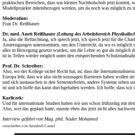
praktischen Bereichen, dass son kleiner Nachholschub jetzt kommt, w
Modellprojekte miteinbezogen werden, um da noch was möglich zu mach
Moderation:
Frau Dr. Reißhauer.
Dr. med. Anett Reißhauer
(Leitung des Arbeitsbereich Physikalisch
Ja, also die Befürchtung, ich sprech jetzt, ich sprech jetzt für die 
Anstrengungen unternommen, um den Unterricht, da wo es möglich war
alles in Bewegung gesetzt wurden, um die Lehre so gut als möglich du
ist in Teilen wieder möglich unter den entsprechenden Schutzmaßnah
Prof. Dr. Schreiber:
Also, wo der Kollege sicher Recht hat, ist, dass die Internationalisi
Europa lebt, dass wir also nicht sozusagen Barrieren haben wollen i
und sich austauschen in den Semesterferien, andere Systeme sehen und l
ist und ich hoffe das kann durchgehalten werden. Ich hoffe, dass wir 
Karliczek:
Und für internationale Studien haben wir uns schon frühzeitig mit d
Also, wer das geplant hatte, musste eben das jetzt nicht alles nachw
Interview geführt von Mag. phil. Nader Mohamed
verschriftet von Annabell Cassel