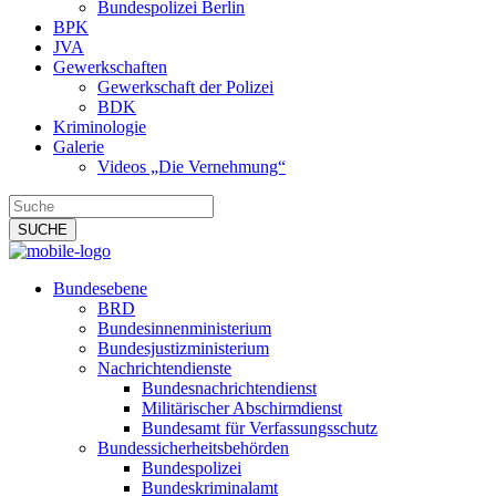
Bundespolizei Berlin
BPK
JVA
Gewerkschaften
Gewerkschaft der Polizei
BDK
Kriminologie
Galerie
Videos „Die Vernehmung“
Bundesebene
BRD
Bundesinnenministerium
Bundesjustizministerium
Nachrichtendienste
Bundesnachrichtendienst
Militärischer Abschirmdienst
Bundesamt für Verfassungsschutz
Bundessicherheitsbehörden
Bundespolizei
Bundeskriminalamt