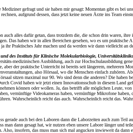
e Mediziner gefragt und sie haben mir gesagt: Momentan gibt es bei un
chnen, aufgrund dessen, dass jetzt keine neuen Ärzte ins Team einstei
on auch alles dafür getan, dass trotzdem die, die schon drin waren, ihr
teigen. Das haben wir in allen Bereichen gesehen, wo es um praktische A
 ihr Praktisches Jahr machen und da werden wir dann vielleicht an de
 und des Instituts für Klinische Molekularbiologie, Universitätsklini
rsitäts-medizinischen Ausbildung, auch zur Hochschulausbildung generell
enne, aber der praktische Unterricht ist bereits seit längerem, mehrere
nveranstaltungen, also Hörsaal, wo die Menschen einfach zuhören. Aber
rsaal sitzen maximal nur 90. Wo sind denn die anderen? Die haben berei
urch Covid haben wir jetzt einen Innovationsschub in diesem Land geha
lnehmen können oder wollen. Ja, das betrifft alle möglichen Leute, von
 haben, vernünftige Videokameras haben, vernünftige Mikrofone haben, 
ühren. Wahrscheinlich reicht das auch. Wahrscheinlich reicht das. Wahr
dass gerade auch bei den Laboren dann die Laborzeiten auch zum Teil 
ass man dann gesagt hat, wir nutzen eben unsere Labore länger und tei
 Also, insofern, das muss man sich mal angucken inwieweit da dann etw