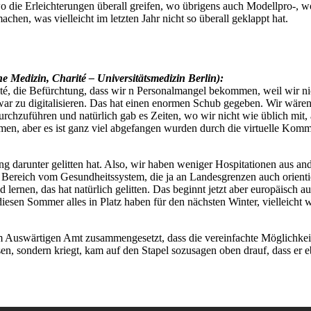
o die Erleichterungen überall greifen, wo übrigens auch Modellpro-, 
en, was vielleicht im letzten Jahr nicht so überall geklappt hat.
e Medizin, Charité – Universitätsmedizin Berlin):
Charité, die Befürchtung, dass wir n Personalmangel bekommen, weil wir 
 zu digitalisieren. Das hat einen enormen Schub gegeben. Wir wären s
rchzuführen und natürlich gab es Zeiten, wo wir nicht wie üblich mit, 
men, aber es ist ganz viel abgefangen wurden durch die virtuelle Komm
erung darunter gelitten hat. Also, wir haben weniger Hospitationen aus a
m Bereich vom Gesundheitssystem, die ja an Landesgrenzen auch orient
ernen, das hat natürlich gelitten. Das beginnt jetzt aber europäisch au
diesen Sommer alles in Platz haben für den nächsten Winter, vielleicht w
em Auswärtigen Amt zusammengesetzt, dass die vereinfachte Möglichkei
eisen, sondern kriegt, kam auf den Stapel sozusagen oben drauf, dass 