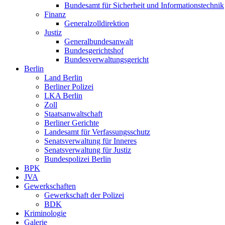
Bundesamt für Sicherheit und Informationstechnik
Finanz
Generalzolldirektion
Justiz
Generalbundesanwalt
Bundesgerichtshof
Bundesverwaltungsgericht
Berlin
Land Berlin
Berliner Polizei
LKA Berlin
Zoll
Staatsanwaltschaft
Berliner Gerichte
Landesamt für Verfassungsschutz
Senatsverwaltung für Inneres
Senatsverwaltung für Justiz
Bundespolizei Berlin
BPK
JVA
Gewerkschaften
Gewerkschaft der Polizei
BDK
Kriminologie
Galerie