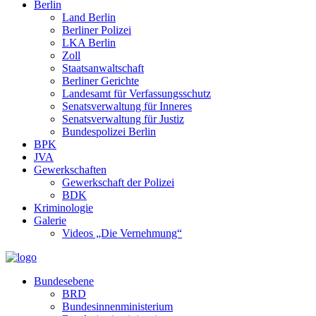
Berlin
Land Berlin
Berliner Polizei
LKA Berlin
Zoll
Staatsanwaltschaft
Berliner Gerichte
Landesamt für Verfassungsschutz
Senatsverwaltung für Inneres
Senatsverwaltung für Justiz
Bundespolizei Berlin
BPK
JVA
Gewerkschaften
Gewerkschaft der Polizei
BDK
Kriminologie
Galerie
Videos „Die Vernehmung“
Bundesebene
BRD
Bundesinnenministerium