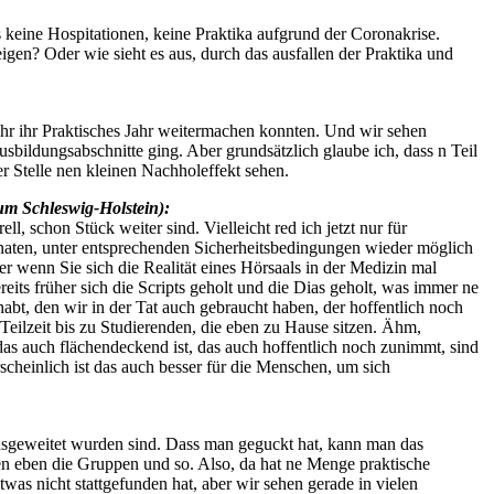
s keine Hospitationen, keine Praktika aufgrund der Coronakrise.
gen? Oder wie sieht es aus, durch das ausfallen der Praktika und
e ihr ihr Praktisches Jahr weitermachen konnten. Und wir sehen
usbildungsabschnitte ging. Aber grundsätzlich glaube ich, dass n Teil
r Stelle nen kleinen Nachholeffekt sehen.
kum Schleswig-Holstein):
, schon Stück weiter sind. Vielleicht red ich jetzt nur für
n Monaten, unter entsprechenden Sicherheitsbedingungen wieder möglich
 wenn Sie sich die Realität eines Hörsaals in der Medizin mal
ts früher sich die Scripts geholt und die Dias geholt, was immer ne
bt, den wir in der Tat auch gebraucht haben, der hoffentlich noch
 Teilzeit bis zu Studierenden, die eben zu Hause sitzen. Ähm,
das auch flächendeckend ist, das auch hoffentlich noch zunimmt, sind
scheinlich ist das auch besser für die Menschen, um sich
ausgeweitet wurden sind. Dass man geguckt hat, kann man das
len eben die Gruppen und so. Also, da hat ne Menge praktische
as nicht stattgefunden hat, aber wir sehen gerade in vielen