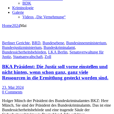
BDK
Kriminologie
Galerie
Videos „Die Vernehmung“
Home
2024
Mai
Berliner Gerichte
,
BRD
,
Bundesebene
,
Bundesinnenministerium
,
Bundesjustizministerium
,
Bundeskriminalamt
,
Bundessicherheitsbehörden
,
LKA Berlin
,
Senatsverwaltung für
Justiz
,
Staatsanwaltschaft
,
Zoll
BKA Präsident: Die Justiz soll vorne einstellen und
nicht hinten, wenn schon ganz, ganz viele
Ressourcen in die Ermittlung gesteckt worden sind.
23. Mai 2024
0 Comments
Holger Münch der Präsident des Bundeskriminalamtes BKZ: Herr
Münch, Sie sind der Präsident des Bundeskriminalamts. Das ist eine
Bundessicherheitsbehörde und eine tragende Säule der