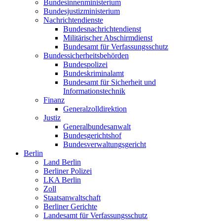
Bundesinnenministerium
Bundesjustizministerium
Nachrichtendienste
Bundesnachrichtendienst
Militärischer Abschirmdienst
Bundesamt für Verfassungsschutz
Bundessicherheitsbehörden
Bundespolizei
Bundeskriminalamt
Bundesamt für Sicherheit und
Informationstechnik
Finanz
Generalzolldirektion
Justiz
Generalbundesanwalt
Bundesgerichtshof
Bundesverwaltungsgericht
Berlin
Land Berlin
Berliner Polizei
LKA Berlin
Zoll
Staatsanwaltschaft
Berliner Gerichte
Landesamt für Verfassungsschutz