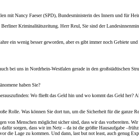
len mit Nancy Faeser (SPD), Bundesministerin des Innern und für Hei
rliner Kriminalitätszeitung. Herr Reul, Sie sind der Landesinnenminis
e Jahre ein wenig besser geworden, aber es gibt immer noch Gebiete un
uch bei uns in Nordrhein-Westfalen gerade in den großstädtischen Struktur
hänomene haben Sie?
herauszufinden: Wo fließt das Geld hin und wo kommt das Geld her? Als
oße Rolle. Was können Sie dort tun, um die Sicherheit für die ganze R
n von Menschen möglichst sicher sind, dass wir das vorbereiten. Wir k
en dafür sorgen, dass wir im Netz – da ist die größte Hausaufgabe –f
vor die Lage zu kommen. Und dann, last but not least, auch genug Expe