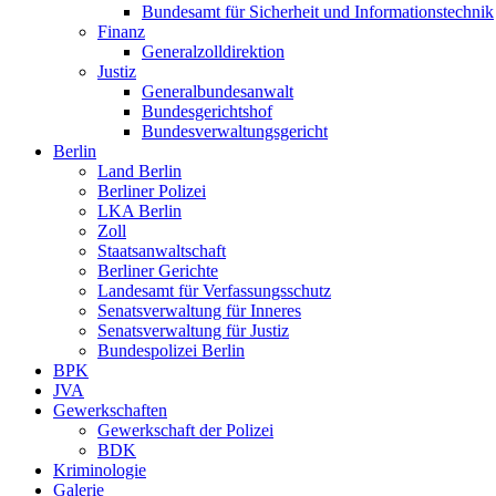
Bundesamt für Sicherheit und Informationstechnik
Finanz
Generalzolldirektion
Justiz
Generalbundesanwalt
Bundesgerichtshof
Bundesverwaltungsgericht
Berlin
Land Berlin
Berliner Polizei
LKA Berlin
Zoll
Staatsanwaltschaft
Berliner Gerichte
Landesamt für Verfassungsschutz
Senatsverwaltung für Inneres
Senatsverwaltung für Justiz
Bundespolizei Berlin
BPK
JVA
Gewerkschaften
Gewerkschaft der Polizei
BDK
Kriminologie
Galerie