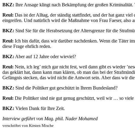
BKZ:
Ihre Ansage klingt nach Bekämpfung der großen Kriminalität. W
Reul:
Das ist der Alltag, der ständig stattfindet, und der hat ganz vi
eingreifen. Und natürlich wird die Maßnahme von Frau Faeser, also a
BKZ:
Sind Sie für die Herabsetzung der Altersgrenze für die Strafmü
Reul:
Ich bin dafür, dass wir darüber nachdenken. Wenn die Täter i
diese Frage ehrlich reden.
BKZ:
Aber auf 12 Jahre oder wieviel?
Reul:
Nein, ich leg’ mich gar nicht fest, weil dann gibt es wieder ’
das geklärt hat, dann kann man klären, ob man das bei der Strafmündi
Gefängnis stecken, das wird nicht die Antwort sein. Aber dass wir die
BKZ:
Sind die Politiker gut geschützt in Ihrem Bundesland?
Reul:
Die Politiker sind nie gut genug geschützt, weil wir … so vie
BKZ:
Vielen Dank für Ihre Zeit.
Interview geführt von Mag. phil. Nader Mohamed
verschriftet von Kirsten Mische