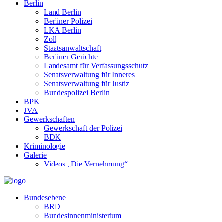
Berlin
Land Berlin
Berliner Polizei
LKA Berlin
Zoll
Staatsanwaltschaft
Berliner Gerichte
Landesamt für Verfassungsschutz
Senatsverwaltung für Inneres
Senatsverwaltung für Justiz
Bundespolizei Berlin
BPK
JVA
Gewerkschaften
Gewerkschaft der Polizei
BDK
Kriminologie
Galerie
Videos „Die Vernehmung“
Bundesebene
BRD
Bundesinnenministerium