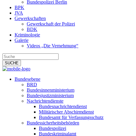
Bundespolizei Berlin
BPK
JVA
Gewerkschaften
Gewerkschaft der Polizei
BDK
Kriminologie
Galerie
Videos „Die Vernehmung“
Bundesebene
BRD
Bundesinnenministerium
Bundesjustizministerium
Nachrichtendienste
Bundesnachrichtendienst
Militärischer Abschirmdienst
Bundesamt für Verfassungsschutz
Bundessicherheitsbehörden
Bundespolizei
Bundeskriminalamt