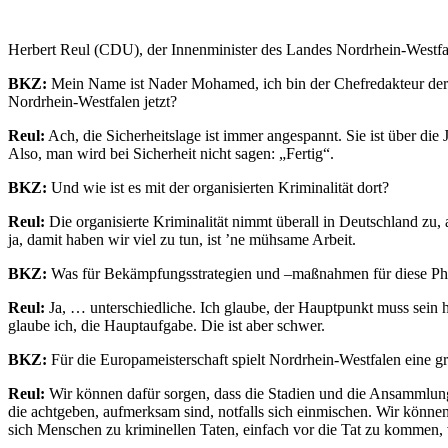
Herbert Reul (CDU), der Innenminister des Landes Nordrhein-Westfa
BKZ:
Mein Name ist Nader Mohamed, ich bin der Chefredakteur der Be
Nordrhein-Westfalen jetzt?
Reul:
Ach, die Sicherheitslage ist immer angespannt. Sie ist über di
Also, man wird bei Sicherheit nicht sagen: „Fertig“.
BKZ:
Und wie ist es mit der organisierten Kriminalität dort?
Reul:
Die organisierte Kriminalität nimmt überall in Deutschland zu, a
ja, damit haben wir viel zu tun, ist ’ne mühsame Arbeit.
BKZ:
Was für Bekämpfungsstrategien und –maßnahmen für diese P
Reul:
Ja, … unterschiedliche. Ich glaube, der Hauptpunkt muss sein 
glaube ich, die Hauptaufgabe. Die ist aber schwer.
BKZ:
Für die Europameisterschaft spielt Nordrhein-Westfalen eine gr
Reul:
Wir können dafür sorgen, dass die Stadien und die Ansammlunge
die achtgeben, aufmerksam sind, notfalls sich einmischen. Wir könn
sich Menschen zu kriminellen Taten, einfach vor die Tat zu kommen, 