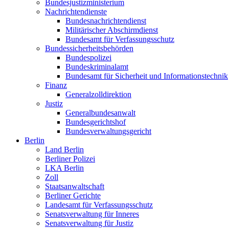
Bundesjustizministerium
Nachrichtendienste
Bundesnachrichtendienst
Militärischer Abschirmdienst
Bundesamt für Verfassungsschutz
Bundessicherheitsbehörden
Bundespolizei
Bundeskriminalamt
Bundesamt für Sicherheit und Informationstechnik
Finanz
Generalzolldirektion
Justiz
Generalbundesanwalt
Bundesgerichtshof
Bundesverwaltungsgericht
Berlin
Land Berlin
Berliner Polizei
LKA Berlin
Zoll
Staatsanwaltschaft
Berliner Gerichte
Landesamt für Verfassungsschutz
Senatsverwaltung für Inneres
Senatsverwaltung für Justiz