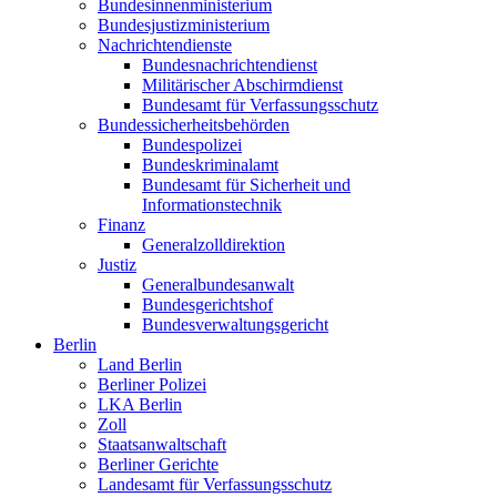
Bundesinnenministerium
Bundesjustizministerium
Nachrichtendienste
Bundesnachrichtendienst
Militärischer Abschirmdienst
Bundesamt für Verfassungsschutz
Bundessicherheitsbehörden
Bundespolizei
Bundeskriminalamt
Bundesamt für Sicherheit und
Informationstechnik
Finanz
Generalzolldirektion
Justiz
Generalbundesanwalt
Bundesgerichtshof
Bundesverwaltungsgericht
Berlin
Land Berlin
Berliner Polizei
LKA Berlin
Zoll
Staatsanwaltschaft
Berliner Gerichte
Landesamt für Verfassungsschutz