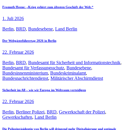
Fromuth Heene: „Krieg gehört zum ältesten Geschäft der Welt.“
1. Juli 2026
Berlin
,
BRD
,
Bundesebene
,
Land Berlin
Der Weltgästeführertag 2026 in Berlin
22. Februar 2026
Berlin
,
BRD
,
Bundesamt für Sicherheit und Informationstechnik
,
Bundesamt für Verfassungsschutz
,
Bundesebene
,
Bundesinnenministerium
,
Bundeskriminalamt
,
Bundesnachrichtendienst
,
Militärischer Abschirmdienst
Sicherheit im All – wie wir Europa im Weltraum verteidigen
22. Februar 2026
Berlin
,
Berliner Polizei
,
BRD
,
Gewerkschaft der Polizei
,
Gewerkschaften
,
Land Berlin
Die Polizeipräsidentin von Berlin will dringend mehr Digitalisierung und optimale