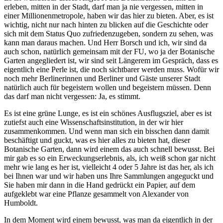
erleben, mitten in der Stadt, darf man ja nie vergessen, mitten in
einer Millionenmetropole, haben wir das hier zu bieten. Aber, es ist
wichtig, nicht nur nach hinten zu blicken auf die Geschichte oder
sich mit dem Status Quo zufriedenzugeben, sondern zu sehen, was
kann man daraus machen. Und Herr Borsch und ich, wir sind da
auch schon, natürlich gemeinsam mit der FU, wo ja der Botanische
Garten angegliedert ist, wir sind seit Längerem im Gespräch, dass es
eigentlich eine Perle ist, die noch sichtbarer werden muss. Wofür wir
noch mehr Berlinerinnen und Berliner und Gäste unserer Stadt
natürlich auch für begeistern wollen und begeistern müssen. Denn
das darf man nicht vergessen: Ja, es stimmt.
Es ist eine grüne Lunge, es ist ein schönes Ausflugsziel, aber es ist
zutiefst auch eine Wissenschaftsinstitution, in der wir hier
zusammenkommen. Und wenn man sich ein bisschen dann damit
beschäftigt und guckt, was es hier alles zu bieten hat, dieser
Botanische Garten, dann wird einem das auch schnell bewusst. Bei
mir gab es so ein Erweckungserlebnis, als, ich weiß schon gar nicht
mehr wie lang es her ist, vielleicht 4 oder 5 Jahre ist das her, als ich
bei Ihnen war und wir haben uns Ihre Sammlungen angeguckt und
Sie haben mir dann in die Hand gedrückt ein Papier, auf dem
aufgeklebt war eine Pflanze gesammelt von Alexander von
Humboldt.
In dem Moment wird einem bewusst, was man da eigentlich in der