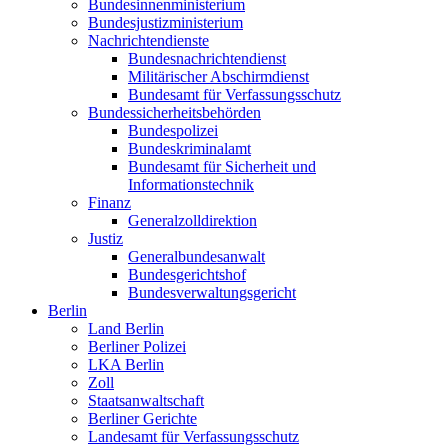
Bundesinnenministerium
Bundesjustizministerium
Nachrichtendienste
Bundesnachrichtendienst
Militärischer Abschirmdienst
Bundesamt für Verfassungsschutz
Bundessicherheitsbehörden
Bundespolizei
Bundeskriminalamt
Bundesamt für Sicherheit und
Informationstechnik
Finanz
Generalzolldirektion
Justiz
Generalbundesanwalt
Bundesgerichtshof
Bundesverwaltungsgericht
Berlin
Land Berlin
Berliner Polizei
LKA Berlin
Zoll
Staatsanwaltschaft
Berliner Gerichte
Landesamt für Verfassungsschutz