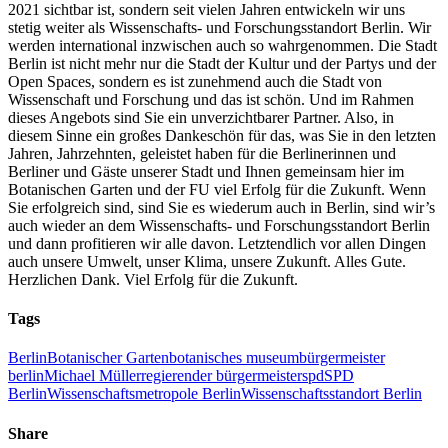
2021 sichtbar ist, sondern seit vielen Jahren entwickeln wir uns
stetig weiter als Wissenschafts- und Forschungsstandort Berlin. Wir
werden international inzwischen auch so wahrgenommen. Die Stadt
Berlin ist nicht mehr nur die Stadt der Kultur und der Partys und der
Open Spaces, sondern es ist zunehmend auch die Stadt von
Wissenschaft und Forschung und das ist schön. Und im Rahmen
dieses Angebots sind Sie ein unverzichtbarer Partner. Also, in
diesem Sinne ein großes Dankeschön für das, was Sie in den letzten
Jahren, Jahrzehnten, geleistet haben für die Berlinerinnen und
Berliner und Gäste unserer Stadt und Ihnen gemeinsam hier im
Botanischen Garten und der FU viel Erfolg für die Zukunft. Wenn
Sie erfolgreich sind, sind Sie es wiederum auch in Berlin, sind wir’s
auch wieder an dem Wissenschafts- und Forschungsstandort Berlin
und dann profitieren wir alle davon. Letztendlich vor allen Dingen
auch unsere Umwelt, unser Klima, unsere Zukunft. Alles Gute.
Herzlichen Dank. Viel Erfolg für die Zukunft.
Tags
Berlin
Botanischer Garten
botanisches museum
bürgermeister
berlin
Michael Müller
regierender bürgermeister
spd
SPD
Berlin
Wissenschaftsmetropole Berlin
Wissenschaftsstandort Berlin
Share