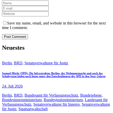
Save my name, email, and website in this browser for the next
time I comment.
Neuestes
Berlin
,
BRD
,
Senatsverwaltung für Justiz
Samuel Märkt (SPD): Die Infrastruktur Berlins, der Wohnungsmarkt und auch das
Schulsystem leiden noch heute unter den Entscheidungen der SPD in den Spar-Jahren
24. Juli 2026
Berlin
,
BRD
,
Bundesamt für Verfassungsschutz
,
Bundesebene
,
Bundesinnenministerium
,
Bundesjustizministerium
,
Landesamt für
Verfassungsschutz
,
Senatsverwaltung für Inneres
,
Senatsverwaltung
für Justiz
,
Staatsanwaltschaft