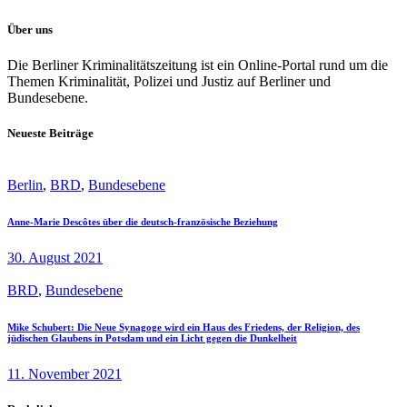
Über uns
Die Berliner Kriminalitätszeitung ist ein Online-Portal rund um die
Themen Kriminalität, Polizei und Justiz auf Berliner und
Bundesebene.
Neueste Beiträge
Berlin
,
BRD
,
Bundesebene
Anne-Marie Descôtes über die deutsch-französische Beziehung
30. August 2021
BRD
,
Bundesebene
Mike Schubert: Die Neue Synagoge wird ein Haus des Friedens, der Religion, des
jüdischen Glaubens in Potsdam und ein Licht gegen die Dunkelheit
11. November 2021