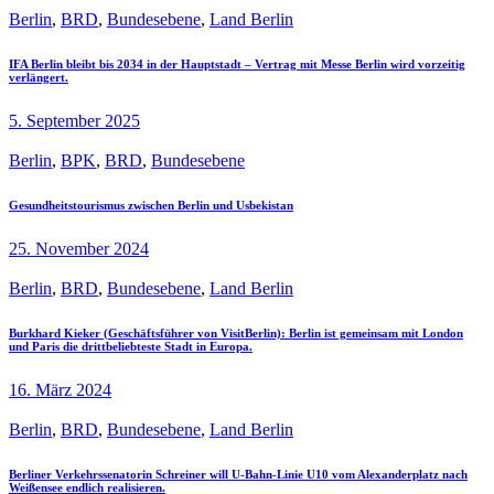
Berlin
,
BRD
,
Bundesebene
,
Land Berlin
IFA Berlin bleibt bis 2034 in der Hauptstadt – Vertrag mit Messe Berlin wird vorzeitig
verlängert.
5. September 2025
Berlin
,
BPK
,
BRD
,
Bundesebene
Gesundheitstourismus zwischen Berlin und Usbekistan
25. November 2024
Berlin
,
BRD
,
Bundesebene
,
Land Berlin
Burkhard Kieker (Geschäftsführer von VisitBerlin): Berlin ist gemeinsam mit London
und Paris die drittbeliebteste Stadt in Europa.
16. März 2024
Berlin
,
BRD
,
Bundesebene
,
Land Berlin
Berliner Verkehrssenatorin Schreiner will U-Bahn-Linie U10 vom Alexanderplatz nach
Weißensee endlich realisieren.