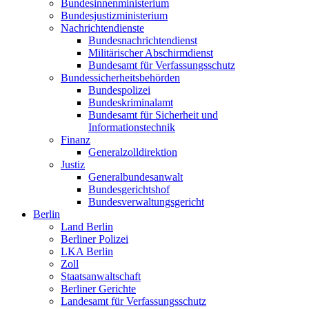
Bundesinnenministerium
Bundesjustizministerium
Nachrichtendienste
Bundesnachrichtendienst
Militärischer Abschirmdienst
Bundesamt für Verfassungsschutz
Bundessicherheitsbehörden
Bundespolizei
Bundeskriminalamt
Bundesamt für Sicherheit und
Informationstechnik
Finanz
Generalzolldirektion
Justiz
Generalbundesanwalt
Bundesgerichtshof
Bundesverwaltungsgericht
Berlin
Land Berlin
Berliner Polizei
LKA Berlin
Zoll
Staatsanwaltschaft
Berliner Gerichte
Landesamt für Verfassungsschutz