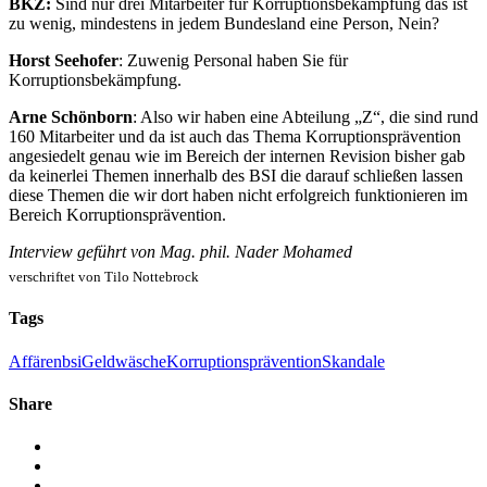
BKZ:
Sind nur drei Mitarbeiter für Korruptionsbekämpfung das ist
zu wenig, mindestens in jedem Bundesland eine Person, Nein?
Horst Seehofer
: Zuwenig Personal haben Sie für
Korruptionsbekämpfung.
Arne Schönborn
: Also wir haben eine Abteilung „Z“, die sind rund
160 Mitarbeiter und da ist auch das Thema Korruptionsprävention
angesiedelt genau wie im Bereich der internen Revision bisher gab
da keinerlei Themen innerhalb des BSI die darauf schließen lassen
diese Themen die wir dort haben nicht erfolgreich funktionieren im
Bereich Korruptionsprävention.
Interview geführt von Mag. phil. Nader Mohamed
verschriftet von Tilo Nottebrock
Tags
Affären
bsi
Geldwäsche
Korruptionsprävention
Skandale
Share