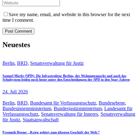
Save my name, email, and website in this browser for the next
time I comment.
Neuestes
Berlin
,
BRD
,
Senatsverwaltung für Justiz
Samuel Märkt (SPD): Die Infrastruktur Berlins, der Wohnungsmarkt und auch das
Schulsystem leiden noch heute unter den Entscheidungen der SPD in den Spar-Jahren
24. Juli 2026
Berlin
,
BRD
,
Bundesamt für Verfassungsschutz
,
Bundesebene
,
Bundesinnenministerium
,
Bundesjustizministerium
,
Landesamt für
Verfassungsschutz
,
Senatsverwaltung für Inneres
,
Senatsverwaltung
für Justiz
,
Staatsanwaltschaft
Fromuth Heene: „Krieg gehört zum ältesten Geschäft der Welt.“