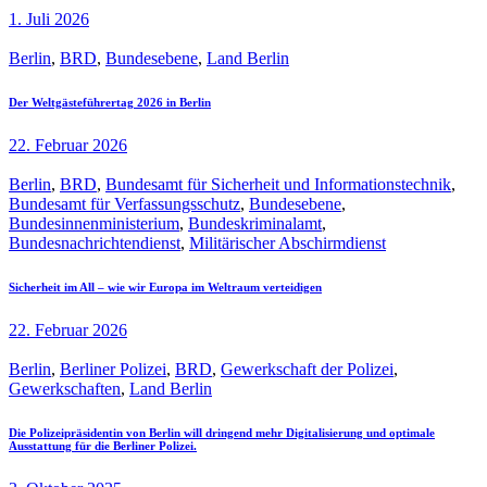
1. Juli 2026
Berlin
,
BRD
,
Bundesebene
,
Land Berlin
Der Weltgästeführertag 2026 in Berlin
22. Februar 2026
Berlin
,
BRD
,
Bundesamt für Sicherheit und Informationstechnik
,
Bundesamt für Verfassungsschutz
,
Bundesebene
,
Bundesinnenministerium
,
Bundeskriminalamt
,
Bundesnachrichtendienst
,
Militärischer Abschirmdienst
Sicherheit im All – wie wir Europa im Weltraum verteidigen
22. Februar 2026
Berlin
,
Berliner Polizei
,
BRD
,
Gewerkschaft der Polizei
,
Gewerkschaften
,
Land Berlin
Die Polizeipräsidentin von Berlin will dringend mehr Digitalisierung und optimale
Ausstattung für die Berliner Polizei.