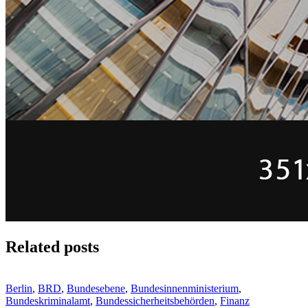
Related posts
Berlin
,
BRD
,
Bundesebene
,
Bundesinnenministerium
,
Bundeskriminalamt
,
Bundessicherheitsbehörden
,
Finanz