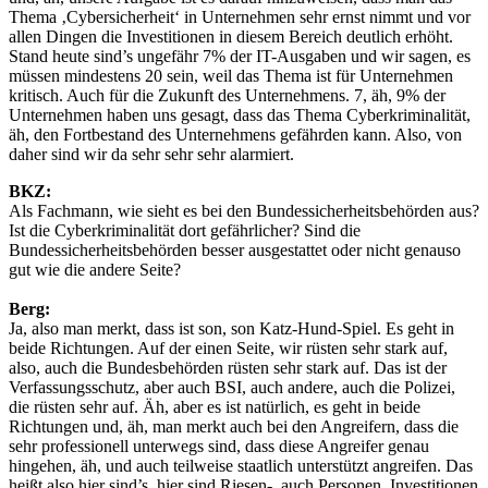
Thema ‚Cybersicherheit‘ in Unternehmen sehr ernst nimmt und vor
allen Dingen die Investitionen in diesem Bereich deutlich erhöht.
Stand heute sind’s ungefähr 7% der IT-Ausgaben und wir sagen, es
müssen mindestens 20 sein, weil das Thema ist für Unternehmen
kritisch. Auch für die Zukunft des Unternehmens. 7, äh, 9% der
Unternehmen haben uns gesagt, dass das Thema Cyberkriminalität,
äh, den Fortbestand des Unternehmens gefährden kann. Also, von
daher sind wir da sehr sehr sehr alarmiert.
BKZ:
Als Fachmann, wie sieht es bei den Bundessicherheitsbehörden aus?
Ist die Cyberkriminalität dort gefährlicher? Sind die
Bundessicherheitsbehörden besser ausgestattet oder nicht genauso
gut wie die andere Seite?
Berg:
Ja, also man merkt, dass ist son, son Katz-Hund-Spiel. Es geht in
beide Richtungen. Auf der einen Seite, wir rüsten sehr stark auf,
also, auch die Bundesbehörden rüsten sehr stark auf. Das ist der
Verfassungsschutz, aber auch BSI, auch andere, auch die Polizei,
die rüsten sehr auf. Äh, aber es ist natürlich, es geht in beide
Richtungen und, äh, man merkt auch bei den Angreifern, dass die
sehr professionell unterwegs sind, dass diese Angreifer genau
hingehen, äh, und auch teilweise staatlich unterstützt angreifen. Das
heißt also hier sind’s, hier sind Riesen-, auch Personen, Investitionen