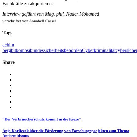
Fachkräfte zu akquirieren.
Interview geführt von Mag. phil. Nader Mohamed
verschriftet von Annabell Cassel
Tags
achim
berg
bitkom
bsi
bundessicherheitsbehörden
Cyberkriminalität
cybersicher
Share
"Der Verbraucherschutz kommt in die Kieze"
Anja Karliczek über die Förderung von Forschungsprojekten zum Thema
Antisemitismus