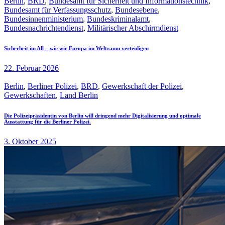
Berlin
,
BRD
,
Bundesamt für Sicherheit und Informationstechnik
,
Bundesamt für Verfassungsschutz
,
Bundesebene
,
Bundesinnenministerium
,
Bundeskriminalamt
,
Bundesnachrichtendienst
,
Militärischer Abschirmdienst
Sicherheit im All – wie wir Europa im Weltraum verteidigen
22. Februar 2026
Berlin
,
Berliner Polizei
,
BRD
,
Gewerkschaft der Polizei
,
Gewerkschaften
,
Land Berlin
Die Polizeipräsidentin von Berlin will dringend mehr Digitalisierung und optimale
Ausstattung für die Berliner Polizei.
3. Oktober 2025