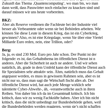
Zukunft das Thema ‚Quantencomputing‘, wo man bis, wo man
dann weiß, dass Passwörter noch einfacher zu knacken sind und
darauf müssen wir uns heute vorbereiten.
BKZ:
Aber als Reserve verdienen die Fachleute bei der Industrie viel
besser als Verbeamtete oder wenn sie bei Behörden arbeiten. Wie
können Sie diese Leute in diesem Krieg, das ist ein Cyberkrieg,
gewinnen? Also, es ist eine Kriegslage, wenn Sie über eine Viertel
Milliarde Euro reden, nein, eine Trillion, oder?
Berg:
Ja, ja, es sind 230 Mrd. Euro pro Jahr schon. Der Punkt ist der
folgende: es ist, das Gehaltsthema im öffentlichen Dienst ist n
anderes. Aber die Sicherheit ist auch ne andere. Und wir sehen
natürlich, äh, grade in dem Umfeld kann der öffentliche Dienst auch
für Spezialisten sehr attraktiv sein. Ähm, natürlich muss das Gehalt
angepasst werden, es muss in gewissem Rahmen sein, aber es ist
nicht nur so, dass man sagt die Wirtschaft fischt alles ab. Der
öffentliche Dienst wird, hat auch jede Menge wirklich sehr
talentierte Cyber-Abwehr-, äh, -verantwortliche auch in ihren
Reihen. Von daher bin ich da im Gesamtmaß kritisch. Ich bin
kritisch, dass wir zu wenig Fachkräfte haben. Aber ich bin nicht
kritisch, dass die nicht unbedingt zur Bundesbehörde gehen, weil
die Bundesbehörden werden reagieren, wenn sie’s nicht schaffen