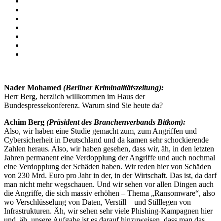
Nader Mohamed
(Berliner Kriminalitätszeitung):
Herr Berg, herzlich willkommen im Haus der
Bundespressekonferenz. Warum sind Sie heute da?
Achim Berg
(Präsident des Branchenverbands Bitkom):
Also, wir haben eine Studie gemacht zum, zum Angriffen und
Cybersicherheit in Deutschland und da kamen sehr schockierende
Zahlen heraus. Also, wir haben gesehen, dass wir, äh, in den letzten
Jahren permanent eine Verdopplung der Angriffe und auch nochmal
eine Verdopplung der Schäden haben. Wir reden hier von Schäden
von 230 Mrd. Euro pro Jahr in der, in der Wirtschaft. Das ist, da darf
man nicht mehr wegschauen. Und wir sehen vor allen Dingen auch
die Angriffe, die sich massiv erhöhen – Thema „Ransomware“, also
wo Verschlüsselung von Daten, Verstill—und Stilllegen von
Infrastrukturen. Äh, wir sehen sehr viele Phishing-Kampagnen hier
und, äh, unsere Aufgabe ist es darauf hinzuweisen, dass man das