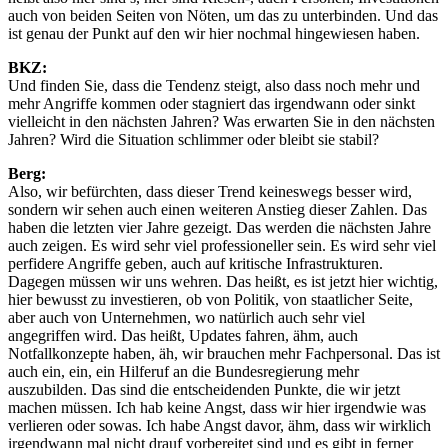
auch von beiden Seiten von Nöten, um das zu unterbinden. Und das
ist genau der Punkt auf den wir hier nochmal hingewiesen haben.
BKZ:
Und finden Sie, dass die Tendenz steigt, also dass noch mehr und
mehr Angriffe kommen oder stagniert das irgendwann oder sinkt
vielleicht in den nächsten Jahren? Was erwarten Sie in den nächsten
Jahren? Wird die Situation schlimmer oder bleibt sie stabil?
Berg:
Also, wir befürchten, dass dieser Trend keineswegs besser wird,
sondern wir sehen auch einen weiteren Anstieg dieser Zahlen. Das
haben die letzten vier Jahre gezeigt. Das werden die nächsten Jahre
auch zeigen. Es wird sehr viel professioneller sein. Es wird sehr viel
perfidere Angriffe geben, auch auf kritische Infrastrukturen.
Dagegen müssen wir uns wehren. Das heißt, es ist jetzt hier wichtig,
hier bewusst zu investieren, ob von Politik, von staatlicher Seite,
aber auch von Unternehmen, wo natürlich auch sehr viel
angegriffen wird. Das heißt, Updates fahren, ähm, auch
Notfallkonzepte haben, äh, wir brauchen mehr Fachpersonal. Das ist
auch ein, ein, ein Hilferuf an die Bundesregierung mehr
auszubilden. Das sind die entscheidenden Punkte, die wir jetzt
machen müssen. Ich hab keine Angst, dass wir hier irgendwie was
verlieren oder sowas. Ich habe Angst davor, ähm, dass wir wirklich
irgendwann mal nicht drauf vorbereitet sind und es gibt in ferner