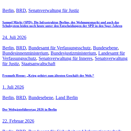
Berlin
,
BRD
,
Senatsverwaltung für Justiz
Samuel Märkt (SPD): Die Infrastruktur Berlins, der Wohnungsmarkt und auch das
Schulsystem leiden noch heute unter den Entscheidungen der SPD in den Spar-Jahren
24. Juli 2026
Berlin
,
BRD
,
Bundesamt für Verfassungsschutz
,
Bundesebene
,
Bundesinnenministerium
,
Bundesjustizministerium
,
Landesamt für
Verfassungsschutz
,
Senatsverwaltung für Inneres
,
Senatsverwaltung
für Justiz
,
Staatsanwaltschaft
Fromuth Heene: „Krieg gehört zum ältesten Geschäft der Welt.“
1. Juli 2026
Berlin
,
BRD
,
Bundesebene
,
Land Berlin
Der Weltgästeführertag 2026 in Berlin
22. Februar 2026