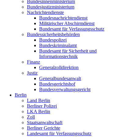
Bundesinnenministerium
Bundesjustizministerium
Nachrichtendienste
Bundesnachrichtendienst
Militärischer Abschirmdienst
Bundesamt für Verfassungsschutz
Bundessicherheitsbehörden
Bundespolizei
Bundeskriminalamt
Bundesamt für Sicherheit und
Informationstechnik
Finanz
Generalzolldirektion
Justiz
Generalbundesanwalt
Bundesgerichtshof
Bundesverwaltungsgericht
Berlin
Land Berlin
Berliner Polizei
LKA Berlin
Zoll
Staatsanwaltschaft
Berliner Gerichte
Landesamt für Verfassungsschutz