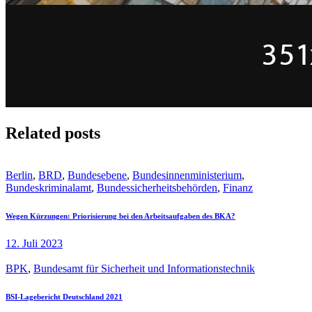
Related posts
Berlin
,
BRD
,
Bundesebene
,
Bundesinnenministerium
,
Bundeskriminalamt
,
Bundessicherheitsbehörden
,
Finanz
Wegen Kürzungen: Priorisierung bei den Arbeitsaufgaben des BKA?
12. Juli 2023
BPK
,
Bundesamt für Sicherheit und Informationstechnik
BSI-Lagebericht Deutschland 2021