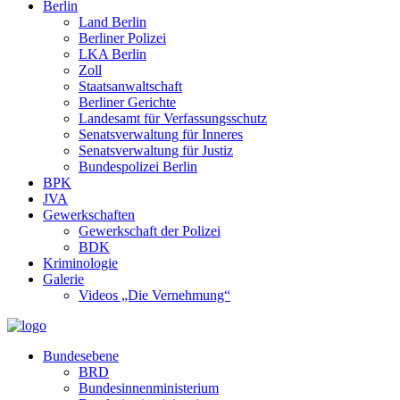
Berlin
Land Berlin
Berliner Polizei
LKA Berlin
Zoll
Staatsanwaltschaft
Berliner Gerichte
Landesamt für Verfassungsschutz
Senatsverwaltung für Inneres
Senatsverwaltung für Justiz
Bundespolizei Berlin
BPK
JVA
Gewerkschaften
Gewerkschaft der Polizei
BDK
Kriminologie
Galerie
Videos „Die Vernehmung“
Bundesebene
BRD
Bundesinnenministerium