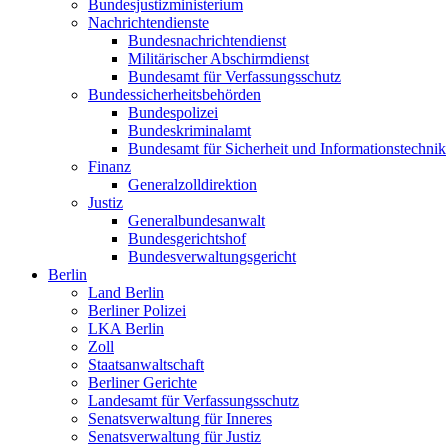
Bundesjustizministerium
Nachrichtendienste
Bundesnachrichtendienst
Militärischer Abschirmdienst
Bundesamt für Verfassungsschutz
Bundessicherheitsbehörden
Bundespolizei
Bundeskriminalamt
Bundesamt für Sicherheit und Informationstechnik
Finanz
Generalzolldirektion
Justiz
Generalbundesanwalt
Bundesgerichtshof
Bundesverwaltungsgericht
Berlin
Land Berlin
Berliner Polizei
LKA Berlin
Zoll
Staatsanwaltschaft
Berliner Gerichte
Landesamt für Verfassungsschutz
Senatsverwaltung für Inneres
Senatsverwaltung für Justiz