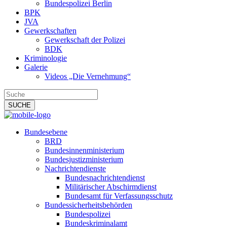
Bundespolizei Berlin
BPK
JVA
Gewerkschaften
Gewerkschaft der Polizei
BDK
Kriminologie
Galerie
Videos „Die Vernehmung“
Bundesebene
BRD
Bundesinnenministerium
Bundesjustizministerium
Nachrichtendienste
Bundesnachrichtendienst
Militärischer Abschirmdienst
Bundesamt für Verfassungsschutz
Bundessicherheitsbehörden
Bundespolizei
Bundeskriminalamt