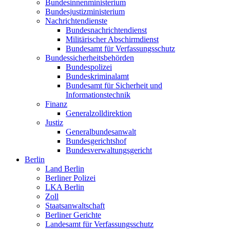
Bundesinnenministerium
Bundesjustizministerium
Nachrichtendienste
Bundesnachrichtendienst
Militärischer Abschirmdienst
Bundesamt für Verfassungsschutz
Bundessicherheitsbehörden
Bundespolizei
Bundeskriminalamt
Bundesamt für Sicherheit und
Informationstechnik
Finanz
Generalzolldirektion
Justiz
Generalbundesanwalt
Bundesgerichtshof
Bundesverwaltungsgericht
Berlin
Land Berlin
Berliner Polizei
LKA Berlin
Zoll
Staatsanwaltschaft
Berliner Gerichte
Landesamt für Verfassungsschutz