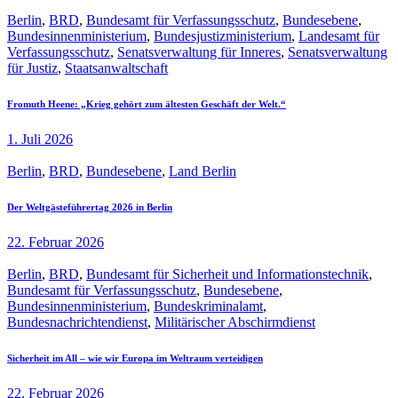
Berlin
,
BRD
,
Bundesamt für Verfassungsschutz
,
Bundesebene
,
Bundesinnenministerium
,
Bundesjustizministerium
,
Landesamt für
Verfassungsschutz
,
Senatsverwaltung für Inneres
,
Senatsverwaltung
für Justiz
,
Staatsanwaltschaft
Fromuth Heene: „Krieg gehört zum ältesten Geschäft der Welt.“
1. Juli 2026
Berlin
,
BRD
,
Bundesebene
,
Land Berlin
Der Weltgästeführertag 2026 in Berlin
22. Februar 2026
Berlin
,
BRD
,
Bundesamt für Sicherheit und Informationstechnik
,
Bundesamt für Verfassungsschutz
,
Bundesebene
,
Bundesinnenministerium
,
Bundeskriminalamt
,
Bundesnachrichtendienst
,
Militärischer Abschirmdienst
Sicherheit im All – wie wir Europa im Weltraum verteidigen
22. Februar 2026