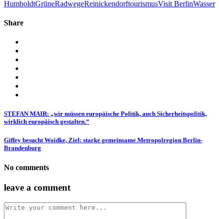
Humboldt
Grüne
Radwege
Reinickendorf
tourismus
Visit Berlin
Wasser
Share
STEFAN MAIR: „wir müssen europäische Politik, auch Sicherheitspolitik,
wirklich europäisch gestalten.“
Giffey besucht Woidke, Ziel: starke gemeinsame Metropolregion Berlin-
Brandenburg
No comments
leave a comment