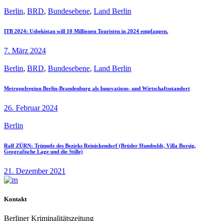
Berlin
,
BRD
,
Bundesebene
,
Land Berlin
ITB 2024: Usbekistan will 10 Millionen Touristen in 2024 empfangen.
7. März 2024
Berlin
,
BRD
,
Bundesebene
,
Land Berlin
Metropolregion Berlin-Brandenburg als Innovations- und Wirtschaftsstandort
26. Februar 2024
Berlin
Ralf ZÜRN: Trümpfe des Bezirks Reinickendorf (Brüder Humboldt, Villa Borsig,
Geografische Lage und die Stille)
21. Dezember 2021
Kontakt
Berliner Kriminalitätszeitung