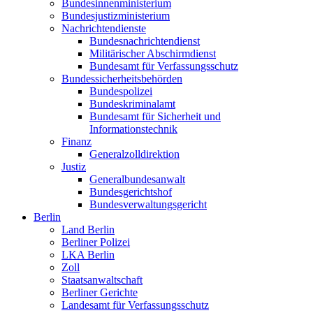
Bundesinnenministerium
Bundesjustizministerium
Nachrichtendienste
Bundesnachrichtendienst
Militärischer Abschirmdienst
Bundesamt für Verfassungsschutz
Bundessicherheitsbehörden
Bundespolizei
Bundeskriminalamt
Bundesamt für Sicherheit und
Informationstechnik
Finanz
Generalzolldirektion
Justiz
Generalbundesanwalt
Bundesgerichtshof
Bundesverwaltungsgericht
Berlin
Land Berlin
Berliner Polizei
LKA Berlin
Zoll
Staatsanwaltschaft
Berliner Gerichte
Landesamt für Verfassungsschutz