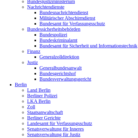
Bundesjustizministerium
Nachrichtendienste
Bundesnachrichtendienst
Militärischer Abschirmdienst
Bundesamt für Verfassungsschutz
Bundessicherheitsbehörden
Bundespolizei
Bundeskriminalamt
Bundesamt für Sicherheit und Informationstechnik
Finanz
Generalzolldirektion
Justiz
Generalbundesanwalt
Bundesgerichtshof
Bundesverwaltungsgericht
Berlin
Land Berlin
Berliner Polizei
LKA Berlin
Zoll
Staatsanwaltschaft
Berliner Gerichte
Landesamt für Verfassungsschutz
Senatsverwaltung für Inneres
Senatsverwaltung für Justiz