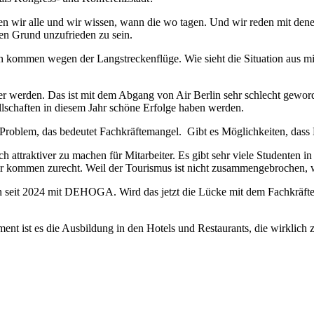
en wir alle und wir wissen, wann die wo tagen. Und wir reden mit dene
nen Grund unzufrieden zu sein.
in kommen wegen der Langstreckenflüge. Wie sieht die Situation aus m
werden. Das ist mit dem Abgang von Air Berlin sehr schlecht geworden.
llschaften in diesem Jahr schöne Erfolge haben werden.
blem, das bedeutet Fachkräftemangel. Gibt es Möglichkeiten, dass Ber
ch attraktiver zu machen für Mitarbeiter. Es gibt sehr viele Studenten 
 wir kommen zurecht. Weil der Tourismus ist nicht zusammengebrochen, 
in seit 2024 mit DEHOGA. Wird das jetzt die Lücke mit dem Fachkräft
t ist es die Ausbildung in den Hotels und Restaurants, die wirklich zä