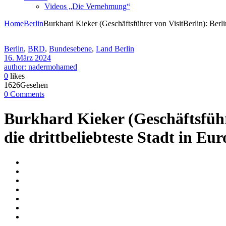
Videos „Die Vernehmung“
Home
Berlin
Burkhard Kieker (Geschäftsführer von VisitBerlin): Berli
Berlin
,
BRD
,
Bundesebene
,
Land Berlin
16. März 2024
author: nadermohamed
0
likes
1626Gesehen
0 Comments
Burkhard Kieker (Geschäftsführ
die drittbeliebteste Stadt in Eur