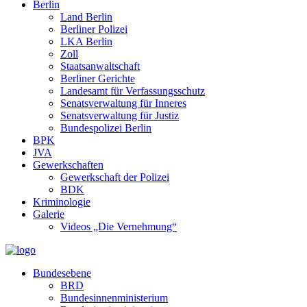
Berlin
Land Berlin
Berliner Polizei
LKA Berlin
Zoll
Staatsanwaltschaft
Berliner Gerichte
Landesamt für Verfassungsschutz
Senatsverwaltung für Inneres
Senatsverwaltung für Justiz
Bundespolizei Berlin
BPK
JVA
Gewerkschaften
Gewerkschaft der Polizei
BDK
Kriminologie
Galerie
Videos „Die Vernehmung“
Bundesebene
BRD
Bundesinnenministerium