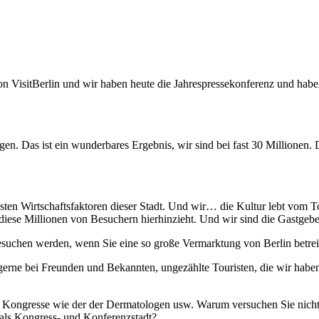
n VisitBerlin und wir haben heute die Jahrespressekonferenz und haben
 Das ist ein wunderbares Ergebnis, wir sind bei fast 30 Millionen. D.
sten Wirtschaftsfaktoren dieser Stadt. Und wir… die Kultur lebt vom To
 diese Millionen von Besuchern hierhinzieht. Und wir sind die Gastgeb
besuchen werden, wenn Sie eine so große Vermarktung von Berlin betre
erne bei Freunden und Bekannten, ungezählte Touristen, die wir haben
e Kongresse wie der der Dermatologen usw. Warum versuchen Sie nich
 als Kongress- und Konferenzstadt?