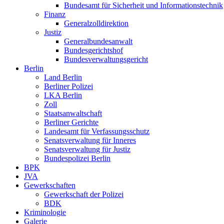
Bundesamt für Sicherheit und Informationstechnik
Finanz
Generalzolldirektion
Justiz
Generalbundesanwalt
Bundesgerichtshof
Bundesverwaltungsgericht
Berlin
Land Berlin
Berliner Polizei
LKA Berlin
Zoll
Staatsanwaltschaft
Berliner Gerichte
Landesamt für Verfassungsschutz
Senatsverwaltung für Inneres
Senatsverwaltung für Justiz
Bundespolizei Berlin
BPK
JVA
Gewerkschaften
Gewerkschaft der Polizei
BDK
Kriminologie
Galerie