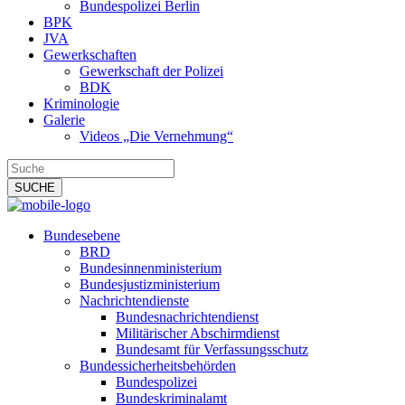
Bundespolizei Berlin
BPK
JVA
Gewerkschaften
Gewerkschaft der Polizei
BDK
Kriminologie
Galerie
Videos „Die Vernehmung“
Bundesebene
BRD
Bundesinnenministerium
Bundesjustizministerium
Nachrichtendienste
Bundesnachrichtendienst
Militärischer Abschirmdienst
Bundesamt für Verfassungsschutz
Bundessicherheitsbehörden
Bundespolizei
Bundeskriminalamt