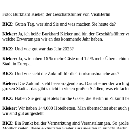
Foto: Burkhard Kieker, der Geschäftsführer von VisitBerlin
BKZ:
Guten Tag, wer sind Sie und was machen Sie heute da?
Kieker:
Ja, ich heiße Burkhard Kieker und bin der Geschäftsführer vo
welche Erwartungen wir an das kommende Jahr haben.
BKZ:
Und wie gut war das Jahr 2023?
Kieker:
Ja, wir haben 16 % mehr Gäste und 12 % mehr Übernachtungen.
Stadt in Europa.
BKZ:
Und wie sieht die Zukunft für die Tourismusbranche aus?
Kieker:
Die Zukunft sieht hervorragend aus. Das ist einer der wichtig
großen Stadt… das gibt’s nicht in vielen großen Städten, was einfach
BKZ:
Haben Sie genug Hotels für die Gäste, die Berlin in Zukunft 
Kieker:
Wir haben 144.000 Hotelbetten. Man übernachtet aber auch g
wir sind gut aufgestellt.
BKZ:
Ein Punkt bei der Vermarktung sind Veranstaltungen. So groß
Möglichkeiten, diese Aktivitäten weiter auszuweiten in puncto Berlin