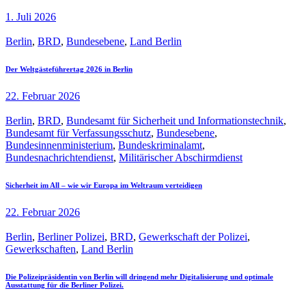
1. Juli 2026
Berlin
,
BRD
,
Bundesebene
,
Land Berlin
Der Weltgästeführertag 2026 in Berlin
22. Februar 2026
Berlin
,
BRD
,
Bundesamt für Sicherheit und Informationstechnik
,
Bundesamt für Verfassungsschutz
,
Bundesebene
,
Bundesinnenministerium
,
Bundeskriminalamt
,
Bundesnachrichtendienst
,
Militärischer Abschirmdienst
Sicherheit im All – wie wir Europa im Weltraum verteidigen
22. Februar 2026
Berlin
,
Berliner Polizei
,
BRD
,
Gewerkschaft der Polizei
,
Gewerkschaften
,
Land Berlin
Die Polizeipräsidentin von Berlin will dringend mehr Digitalisierung und optimale
Ausstattung für die Berliner Polizei.