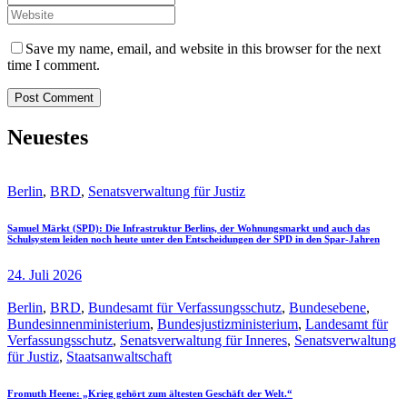
Save my name, email, and website in this browser for the next
time I comment.
Neuestes
Berlin
,
BRD
,
Senatsverwaltung für Justiz
Samuel Märkt (SPD): Die Infrastruktur Berlins, der Wohnungsmarkt und auch das
Schulsystem leiden noch heute unter den Entscheidungen der SPD in den Spar-Jahren
24. Juli 2026
Berlin
,
BRD
,
Bundesamt für Verfassungsschutz
,
Bundesebene
,
Bundesinnenministerium
,
Bundesjustizministerium
,
Landesamt für
Verfassungsschutz
,
Senatsverwaltung für Inneres
,
Senatsverwaltung
für Justiz
,
Staatsanwaltschaft
Fromuth Heene: „Krieg gehört zum ältesten Geschäft der Welt.“