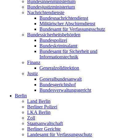
Bundesinnenministerium
Bundesjustizministerium
Nachrichtendienste
Bundesnachrichtendienst
Militärischer Abschirmdienst
Bundesamt für Verfassungsschutz
Bundessicherheitsbehörden
Bundespolizei
Bundeskriminalamt
Bundesamt für Sicherheit und
Informationstechnik
Finanz
Generalzolldirektion
Justiz
Generalbundesanwalt
Bundesgerichtshof
Bundesverwaltungsgericht
Berlin
Land Berlin
Berliner Polizei
LKA Berlin
Zoll
Staatsanwaltschaft
Berliner Gerichte
Landesamt für Verfassungsschutz