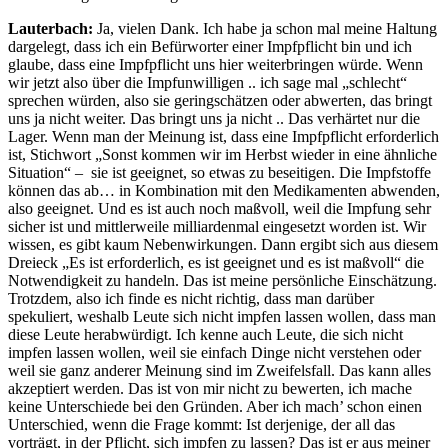
Lauterbach:
Ja, vielen Dank. Ich habe ja schon mal meine Haltung
dargelegt, dass ich ein Befürworter einer Impfpflicht bin und ich
glaube, dass eine Impfpflicht uns hier weiterbringen würde. Wenn
wir jetzt also über die Impfunwilligen .. ich sage mal „schlecht“
sprechen würden, also sie geringschätzen oder abwerten, das bringt
uns ja nicht weiter. Das bringt uns ja nicht .. Das verhärtet nur die
Lager. Wenn man der Meinung ist, dass eine Impfpflicht erforderlich
ist, Stichwort „Sonst kommen wir im Herbst wieder in eine ähnliche
Situation“ – sie ist geeignet, so etwas zu beseitigen. Die Impfstoffe
können das ab… in Kombination mit den Medikamenten abwenden,
also geeignet. Und es ist auch noch maßvoll, weil die Impfung sehr
sicher ist und mittlerweile milliardenmal eingesetzt worden ist. Wir
wissen, es gibt kaum Nebenwirkungen. Dann ergibt sich aus diesem
Dreieck „Es ist erforderlich, es ist geeignet und es ist maßvoll“ die
Notwendigkeit zu handeln. Das ist meine persönliche Einschätzung.
Trotzdem, also ich finde es nicht richtig, dass man darüber
spekuliert, weshalb Leute sich nicht impfen lassen wollen, dass man
diese Leute herabwürdigt. Ich kenne auch Leute, die sich nicht
impfen lassen wollen, weil sie einfach Dinge nicht verstehen oder
weil sie ganz anderer Meinung sind im Zweifelsfall. Das kann alles
akzeptiert werden. Das ist von mir nicht zu bewerten, ich mache
keine Unterschiede bei den Gründen. Aber ich mach’ schon einen
Unterschied, wenn die Frage kommt: Ist derjenige, der all das
vorträgt, in der Pflicht, sich impfen zu lassen? Das ist er aus meiner