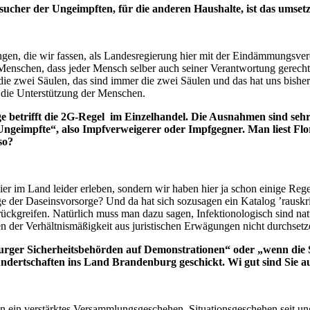
sucher der Ungeimpften, für die anderen Haushalte, ist das umset
ngen, die wir fassen, als Landesregierung hier mit der Eindämmungsve
 Menschen, dass jeder Mensch selber auch seiner Verantwortung gerecht w
d die zwei Säulen, das sind immer die zwei Säulen und das hat uns bis
d die Unterstützung der Menschen.
betrifft die 2G-Regel im Einzelhandel. Die Ausnahmen sind sehr vie
geimpfte“, also Impfverweigerer oder Impfgegner. Man liest Flori
so?
 hier im Land leider erleben, sondern wir haben hier ja schon einige Re
nge der Daseinsvorsorge? Und da hat sich sozusagen ein Katalog ’rausk
urückgreifen. Natürlich muss man dazu sagen, Infektionologisch sind nat
 der Verhältnismäßigkeit aus juristischen Erwägungen nicht durchsetz
er Sicherheitsbehörden auf Demonstrationen“ oder „wenn die Sac
dertschaften ins Land Brandenburg geschickt. Wi gut sind Sie auf
en ein verstärktes Versammlungsgeschehen, Situationsgeschehen seit un