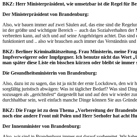
BKZ: Herr Ministerpräsident, wie umsetzbar ist die Regel für Be
Der Ministerpräsident von Brandenburg:
Also, wir bauen immer auf zwei Säulen auf, das eine sind die Regelu
ist der größte und wichtigste Bereich – auch das Sozialverhalten der
verbreiten kann, auf sich und auf seine Angehörigen achtet. Das sin
funktioniert und .. also wir brauchen auch immer das Verständnis un
BKZ: Berliner Kriminalitätszeitung. Frau Ministerin, meine Frage 
Impfverweigerer oder Impfgegner. Ich benutze nicht das Wort „Un
man später diese Liste ein bisschen kürzen oder bleibt sie immer 
Die Gesundheitsministerin von Brandenburg:
Also, dazu ist zu sagen, das ist ja nicht der erste Lockdown, den wir
sorgfältig juristisch abwägen: Was ist täglicher Bedarf? Was sind Di
sozusagen als „gerichtsfest“ dargestellt hat und auf den wir wieder z
durchhaltbar sein, weil einfach manche Dinge können Sie aus Gründen
BKZ: Die Frage ist zu dem Thema „Vorbereitung der Brandenburg
noch eine andere Front mit Polen und Herr Seehofer hat acht Hun
Der Innenminister von Brandenburg:
Also, wir sind in Brandenburg immer gut darauf vorbereitet. Wir hab