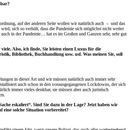
zbar?
rordnung, auf der anderen Seite wollen wir natürlich auch – und das
ird, sich so verhält, dass die Pandemie sich möglichst nicht weiter
her auch in der Pandemie… hat es im Großen und Ganzen sehr, sehr gut
le. Also, ich finde, Sie leisten einen Luxus für die
stik, Bibliothek, Buchhandlung usw. usf. Was meinen Sie, soll
gelungen in dieser Art und wir müssen natürlich auch immer sehr
ristallisiert auch schon in den vorausgegangenen Lockdowns, der sich
ürlich immer vieles denkbar, sie müssen aber auch juristisch
en.
he eskaliert“. Sind Sie dazu in der Lage? Jetzt haben wir
 eine solche Situation vorbereitet?
gefähr einem Jahr, wenn unsere Polizei das auch alles weitestgehend