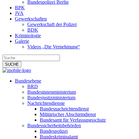
Bundespolizei Berlin
BPK
JVA
Gewerkschaften
Gewerkschaft der Polizei
BDK
Kriminologie
Galerie
Videos „Die Vernehmung“
Bundesebene
BRD
Bundesinnenministerium
Bundesjustizministerium
Nachrichtendienste
Bundesnachrichtendienst
Militärischer Abschirmdienst
Bundesamt für Verfassungsschutz
Bundessicherheitsbehörden
Bundespolizei
Bundeskriminalamt