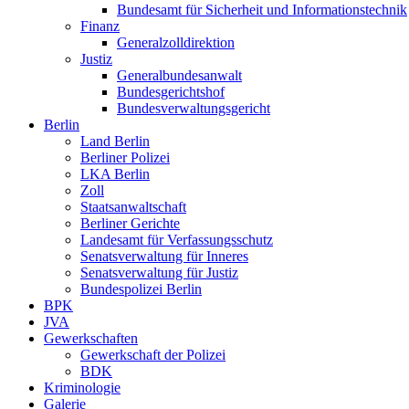
Bundesamt für Sicherheit und Informationstechnik
Finanz
Generalzolldirektion
Justiz
Generalbundesanwalt
Bundesgerichtshof
Bundesverwaltungsgericht
Berlin
Land Berlin
Berliner Polizei
LKA Berlin
Zoll
Staatsanwaltschaft
Berliner Gerichte
Landesamt für Verfassungsschutz
Senatsverwaltung für Inneres
Senatsverwaltung für Justiz
Bundespolizei Berlin
BPK
JVA
Gewerkschaften
Gewerkschaft der Polizei
BDK
Kriminologie
Galerie