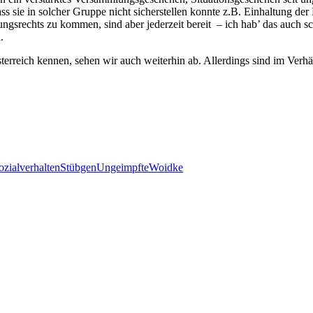
dass sie in solcher Gruppe nicht sicherstellen konnte z.B. Einhaltung 
ngsrechts zu kommen, sind aber jederzeit bereit – ich hab’ das auch s
.
erreich kennen, sehen wir auch weiterhin ab. Allerdings sind im Verhäl
ozialverhalten
Stübgen
Ungeimpfte
Woidke