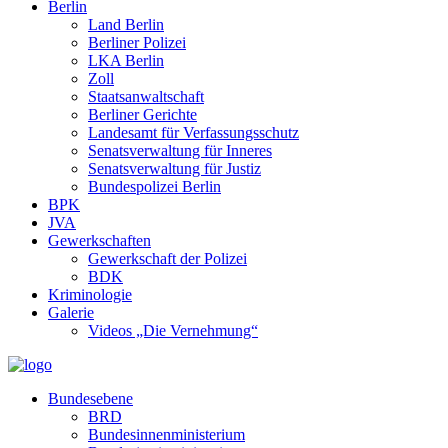
Berlin
Land Berlin
Berliner Polizei
LKA Berlin
Zoll
Staatsanwaltschaft
Berliner Gerichte
Landesamt für Verfassungsschutz
Senatsverwaltung für Inneres
Senatsverwaltung für Justiz
Bundespolizei Berlin
BPK
JVA
Gewerkschaften
Gewerkschaft der Polizei
BDK
Kriminologie
Galerie
Videos „Die Vernehmung“
Bundesebene
BRD
Bundesinnenministerium