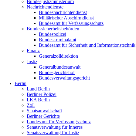
Bundesjustizministerium
Nachrichtendienste
Bundesnachrichtendienst
Militärischer Abschirmdienst
Bundesamt für Verfassungsschutz
Bundessicherheitsbehörden
Bundespolizei
Bundeskriminalamt
Bundesamt für Sicherheit und Informationstechnik
Finanz
Generalzolldirektion
Justiz
Generalbundesanwalt
Bundesgerichtshof
Bundesverwaltungsgericht
Berlin
Land Berlin
Berliner Polizei
LKA Berlin
Zoll
Staatsanwaltschaft
Berliner Gerichte
Landesamt für Verfassungsschutz
Senatsverwaltung für Inneres
Senatsverwaltung für Justiz