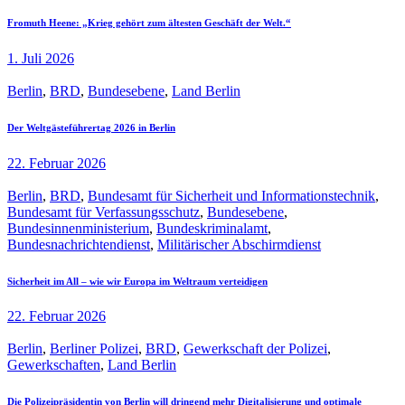
Fromuth Heene: „Krieg gehört zum ältesten Geschäft der Welt.“
1. Juli 2026
Berlin
,
BRD
,
Bundesebene
,
Land Berlin
Der Weltgästeführertag 2026 in Berlin
22. Februar 2026
Berlin
,
BRD
,
Bundesamt für Sicherheit und Informationstechnik
,
Bundesamt für Verfassungsschutz
,
Bundesebene
,
Bundesinnenministerium
,
Bundeskriminalamt
,
Bundesnachrichtendienst
,
Militärischer Abschirmdienst
Sicherheit im All – wie wir Europa im Weltraum verteidigen
22. Februar 2026
Berlin
,
Berliner Polizei
,
BRD
,
Gewerkschaft der Polizei
,
Gewerkschaften
,
Land Berlin
Die Polizeipräsidentin von Berlin will dringend mehr Digitalisierung und optimale