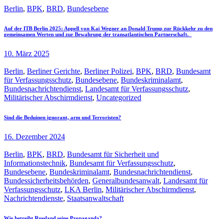
Berlin
,
BPK
,
BRD
,
Bundesebene
Auf der ITB Berlin 2025: Appell von Kai Wegner an Donald Trump zur Rückkehr zu den
gemeinsamen Werten und zur Bewahrung der transatlantischen Partnerschaft.
10. März 2025
Berlin
,
Berliner Gerichte
,
Berliner Polizei
,
BPK
,
BRD
,
Bundesamt
für Verfassungsschutz
,
Bundesebene
,
Bundeskriminalamt
,
Bundesnachrichtendienst
,
Landesamt für Verfassungsschutz
,
Militärischer Abschirmdienst
,
Uncategorized
Sind die Beduinen ignorant, arm und Terroristen?
16. Dezember 2024
Berlin
,
BPK
,
BRD
,
Bundesamt für Sicherheit und
Informationstechnik
,
Bundesamt für Verfassungsschutz
,
Bundesebene
,
Bundeskriminalamt
,
Bundesnachrichtendienst
,
Bundessicherheitsbehörden
,
Generalbundesanwalt
,
Landesamt für
Verfassungsschutz
,
LKA Berlin
,
Militärischer Abschirmdienst
,
Nachrichtendienste
,
Staatsanwaltschaft
Wie betreibt Russland seine Propaganda? ...