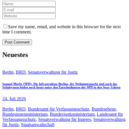
Save my name, email, and website in this browser for the next
time I comment.
Neuestes
Berlin
,
BRD
,
Senatsverwaltung für Justiz
Samuel Märkt (SPD): Die Infrastruktur Berlins, der Wohnungsmarkt und auch das
Schulsystem leiden noch heute unter den Entscheidungen der SPD in den Spar-Jahren
24. Juli 2026
Berlin
,
BRD
,
Bundesamt für Verfassungsschutz
,
Bundesebene
,
Bundesinnenministerium
,
Bundesjustizministerium
,
Landesamt für
Verfassungsschutz
,
Senatsverwaltung für Inneres
,
Senatsverwaltung
für Justiz
,
Staatsanwaltschaft