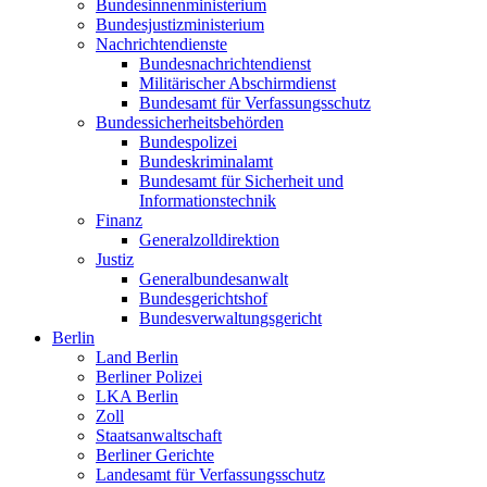
Bundesinnenministerium
Bundesjustizministerium
Nachrichtendienste
Bundesnachrichtendienst
Militärischer Abschirmdienst
Bundesamt für Verfassungsschutz
Bundessicherheitsbehörden
Bundespolizei
Bundeskriminalamt
Bundesamt für Sicherheit und
Informationstechnik
Finanz
Generalzolldirektion
Justiz
Generalbundesanwalt
Bundesgerichtshof
Bundesverwaltungsgericht
Berlin
Land Berlin
Berliner Polizei
LKA Berlin
Zoll
Staatsanwaltschaft
Berliner Gerichte
Landesamt für Verfassungsschutz