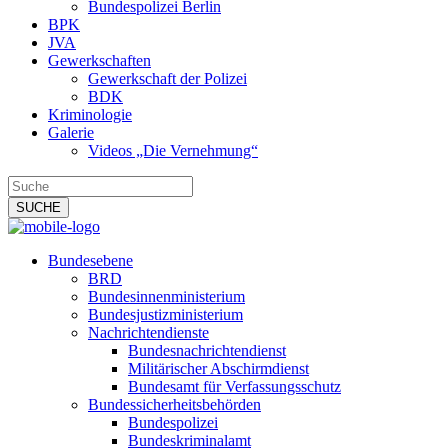
Bundespolizei Berlin
BPK
JVA
Gewerkschaften
Gewerkschaft der Polizei
BDK
Kriminologie
Galerie
Videos „Die Vernehmung“
Bundesebene
BRD
Bundesinnenministerium
Bundesjustizministerium
Nachrichtendienste
Bundesnachrichtendienst
Militärischer Abschirmdienst
Bundesamt für Verfassungsschutz
Bundessicherheitsbehörden
Bundespolizei
Bundeskriminalamt