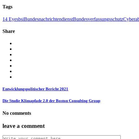
Tags
14 Eyes
bsi
Bundesnachrichtendienst
Bundesverfassungsschutz
Cybera
Share
Entwicklungspolitischer Bericht 2021
Die Studie Klimapfade 2.0 der Boston Consulting Group
No comments
leave a comment