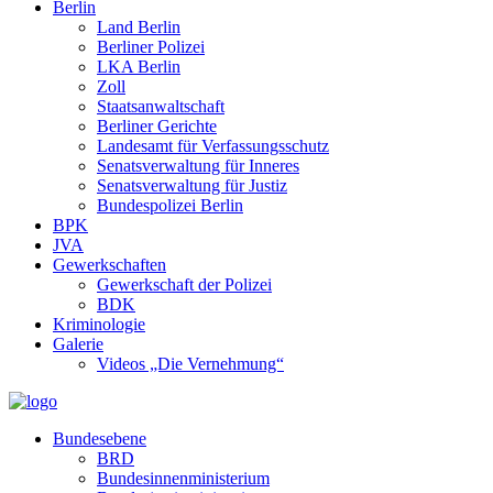
Berlin
Land Berlin
Berliner Polizei
LKA Berlin
Zoll
Staatsanwaltschaft
Berliner Gerichte
Landesamt für Verfassungsschutz
Senatsverwaltung für Inneres
Senatsverwaltung für Justiz
Bundespolizei Berlin
BPK
JVA
Gewerkschaften
Gewerkschaft der Polizei
BDK
Kriminologie
Galerie
Videos „Die Vernehmung“
Bundesebene
BRD
Bundesinnenministerium