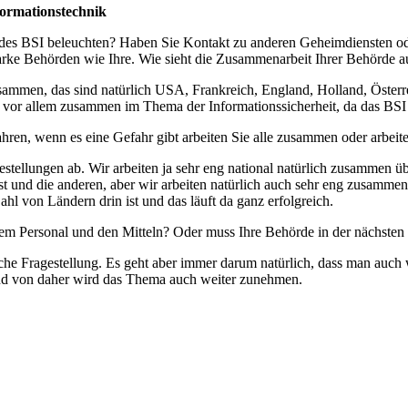
formationstechnik
t des BSI beleuchten? Haben Sie Kontakt zu anderen Geheimdiensten o
rke Behörden wie Ihre. Wie sieht die Zusammenarbeit Ihrer Behörde a
usammen, das sind natürlich USA, Frankreich, England, Holland, Österre
vor allem zusammen im Thema der Informationssicherheit, da das BSI k
en, wenn es eine Gefahr gibt arbeiten Sie alle zusammen oder arbeiten
stellungen ab. Wir arbeiten ja sehr eng national natürlich zusammen 
 und die anderen, aber wir arbeiten natürlich auch sehr eng zusammen
Zahl von Ländern drin ist und das läuft da ganz erfolgreich.
 dem Personal und den Mitteln? Oder muss Ihre Behörde in der nächste
sche Fragestellung. Es geht aber immer darum natürlich, dass man auch w
g und von daher wird das Thema auch weiter zunehmen.