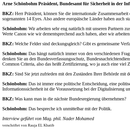
Arne Schönbohm Präsident, Bundesamt für Sicherheit in der In
BKZ:
Herr Präsident, können Sie die internationale Zusammenarbei
sogenannten 14 Eyes. Also andere europäische Länder haben auch sta
Schönbohm:
Wir arbeiten sehr eng natürlich mit unseren Partnern z
Werte Canon wie wir dementsprechend auch haben, aber wir arbeiten 
BKZ:
Welche Felder sind deckungsgleich? Gibt es gemeinsame Verfahr
Schönbohm:
Das hängt natürlich immer von den verschiedenen Frage
denken Sie an den Bundesverfassungsschutz, Bundesnachrichtendienst
Common Criteria, also das heißt Zertifizierung, wo ja auch eine viel 
BKZ:
Sind Sie jetzt zufrieden mit den Zuständen Ihrer Behörde mit
Schönbohm:
Das ist immer eine politische Entscheidung, eine politi
Informationssicherheit ist die Voraussetzung bei der Digitalisierun
BKZ:
Was kann man in die nächste Bundesregierung übernehmen?
Schönbohm:
Das bespreche ich unmittelbar mit der Politik.
Interview geführt von Mag. phil. Nader Mohamed
verschriftet von Rauja EL Khatib