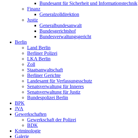
Bundesamt für Sicherheit und Informationstechnik
Finanz
Generalzolldirektion
Justiz
Generalbundesanwalt
Bundesgerichtshof
Bundesverwaltungsgericht
Berlin
Land Berlin
Berliner Polizei
LKA Berlin
Zoll
Staatsanwaltschaft
Berliner Gerichte
Landesamt für Verfassungsschutz
Senatsverwaltung für Inneres
Senatsverwaltung für Justiz
Bundespolizei Berlin
BPK
JVA
Gewerkschaften
Gewerkschaft der Polizei
BDK
Kriminologie
Galerie