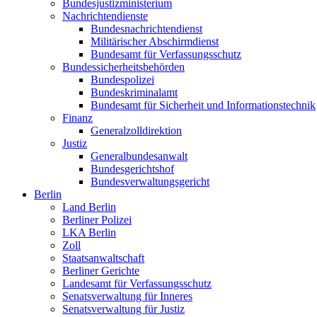
Bundesjustizministerium
Nachrichtendienste
Bundesnachrichtendienst
Militärischer Abschirmdienst
Bundesamt für Verfassungsschutz
Bundessicherheitsbehörden
Bundespolizei
Bundeskriminalamt
Bundesamt für Sicherheit und Informationstechnik
Finanz
Generalzolldirektion
Justiz
Generalbundesanwalt
Bundesgerichtshof
Bundesverwaltungsgericht
Berlin
Land Berlin
Berliner Polizei
LKA Berlin
Zoll
Staatsanwaltschaft
Berliner Gerichte
Landesamt für Verfassungsschutz
Senatsverwaltung für Inneres
Senatsverwaltung für Justiz