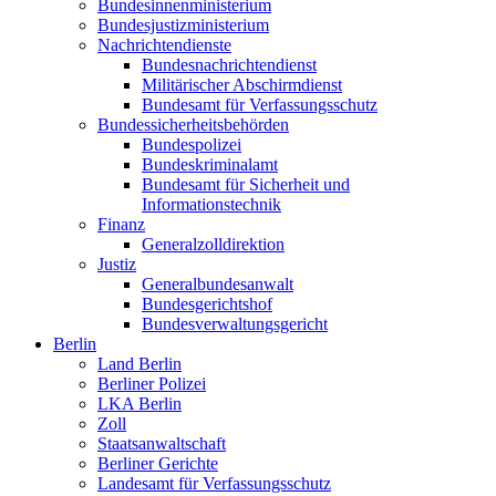
Bundesinnenministerium
Bundesjustizministerium
Nachrichtendienste
Bundesnachrichtendienst
Militärischer Abschirmdienst
Bundesamt für Verfassungsschutz
Bundessicherheitsbehörden
Bundespolizei
Bundeskriminalamt
Bundesamt für Sicherheit und
Informationstechnik
Finanz
Generalzolldirektion
Justiz
Generalbundesanwalt
Bundesgerichtshof
Bundesverwaltungsgericht
Berlin
Land Berlin
Berliner Polizei
LKA Berlin
Zoll
Staatsanwaltschaft
Berliner Gerichte
Landesamt für Verfassungsschutz