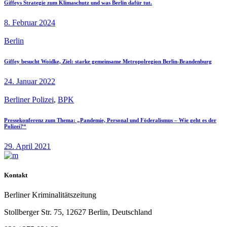
Giffeys Strategie zum Klimaschutz und was Berlin dafür tut.
8. Februar 2024
Berlin
Giffey besucht Woidke, Ziel: starke gemeinsame Metropolregion Berlin-Brandenburg
24. Januar 2022
Berliner Polizei
,
BPK
Pressekonferenz zum Thema: „Pandemie, Personal und Föderalismus – Wie geht es der
Polizei?“
29. April 2021
Kontakt
Berliner Kriminalitätszeitung
Stollberger Str. 75, 12627 Berlin, Deutschland