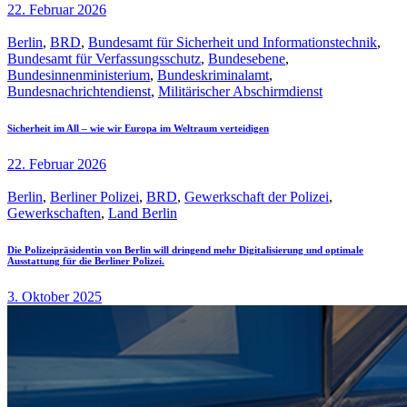
22. Februar 2026
Berlin
,
BRD
,
Bundesamt für Sicherheit und Informationstechnik
,
Bundesamt für Verfassungsschutz
,
Bundesebene
,
Bundesinnenministerium
,
Bundeskriminalamt
,
Bundesnachrichtendienst
,
Militärischer Abschirmdienst
Sicherheit im All – wie wir Europa im Weltraum verteidigen
22. Februar 2026
Berlin
,
Berliner Polizei
,
BRD
,
Gewerkschaft der Polizei
,
Gewerkschaften
,
Land Berlin
Die Polizeipräsidentin von Berlin will dringend mehr Digitalisierung und optimale
Ausstattung für die Berliner Polizei.
3. Oktober 2025