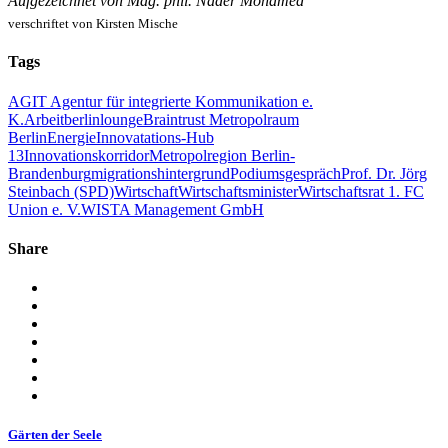
Aufgezeichnet von Mag. phil. Nader Mohamed
verschriftet von Kirsten Mische
Tags
AGIT Agentur für integrierte Kommunikation e.
K.
Arbeit
berlinlounge
Braintrust Metropolraum
Berlin
Energie
Innovatations-Hub
13
Innovationskorridor
Metropolregion Berlin-
Brandenburg
migrationshintergrund
Podiumsgespräch
Prof. Dr. Jörg
Steinbach (SPD)
Wirtschaft
Wirtschaftsminister
Wirtschaftsrat 1. FC
Union e. V.
WISTA Management GmbH
Share
Gärten der Seele