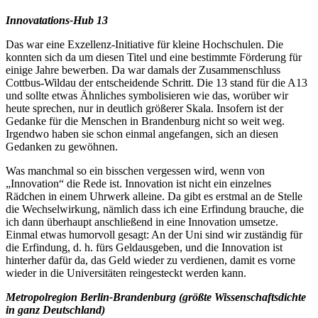
Innovatations-Hub 13
Das war eine Exzellenz-Initiative für kleine Hochschulen. Die
konnten sich da um diesen Titel und eine bestimmte Förderung für
einige Jahre bewerben. Da war damals der Zusammenschluss
Cottbus-Wildau der entscheidende Schritt. Die 13 stand für die A13
und sollte etwas Ähnliches symbolisieren wie das, worüber wir
heute sprechen, nur in deutlich größerer Skala. Insofern ist der
Gedanke für die Menschen in Brandenburg nicht so weit weg.
Irgendwo haben sie schon einmal angefangen, sich an diesen
Gedanken zu gewöhnen.
Was manchmal so ein bisschen vergessen wird, wenn von
„Innovation“ die Rede ist. Innovation ist nicht ein einzelnes
Rädchen in einem Uhrwerk alleine. Da gibt es erstmal an de Stelle
die Wechselwirkung, nämlich dass ich eine Erfindung brauche, die
ich dann überhaupt anschließend in eine Innovation umsetze.
Einmal etwas humorvoll gesagt: An der Uni sind wir zuständig für
die Erfindung, d. h. fürs Geldausgeben, und die Innovation ist
hinterher dafür da, das Geld wieder zu verdienen, damit es vorne
wieder in die Universitäten reingesteckt werden kann.
Metropolregion Berlin-Brandenburg (größte Wissenschaftsdichte
in ganz Deutschland)