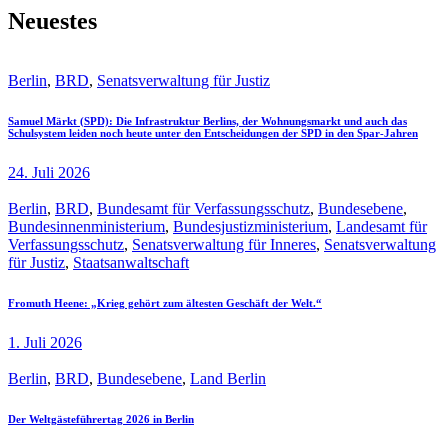
Neuestes
Berlin
,
BRD
,
Senatsverwaltung für Justiz
Samuel Märkt (SPD): Die Infrastruktur Berlins, der Wohnungsmarkt und auch das
Schulsystem leiden noch heute unter den Entscheidungen der SPD in den Spar-Jahren
24. Juli 2026
Berlin
,
BRD
,
Bundesamt für Verfassungsschutz
,
Bundesebene
,
Bundesinnenministerium
,
Bundesjustizministerium
,
Landesamt für
Verfassungsschutz
,
Senatsverwaltung für Inneres
,
Senatsverwaltung
für Justiz
,
Staatsanwaltschaft
Fromuth Heene: „Krieg gehört zum ältesten Geschäft der Welt.“
1. Juli 2026
Berlin
,
BRD
,
Bundesebene
,
Land Berlin
Der Weltgästeführertag 2026 in Berlin