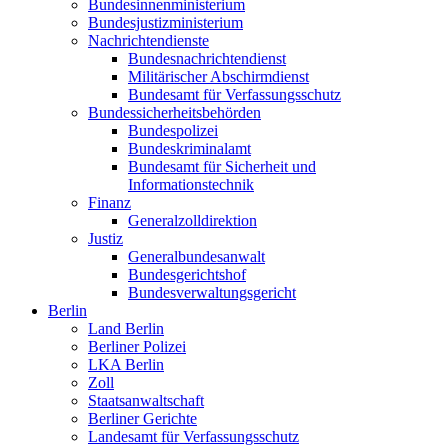
Bundesinnenministerium
Bundesjustizministerium
Nachrichtendienste
Bundesnachrichtendienst
Militärischer Abschirmdienst
Bundesamt für Verfassungsschutz
Bundessicherheitsbehörden
Bundespolizei
Bundeskriminalamt
Bundesamt für Sicherheit und
Informationstechnik
Finanz
Generalzolldirektion
Justiz
Generalbundesanwalt
Bundesgerichtshof
Bundesverwaltungsgericht
Berlin
Land Berlin
Berliner Polizei
LKA Berlin
Zoll
Staatsanwaltschaft
Berliner Gerichte
Landesamt für Verfassungsschutz