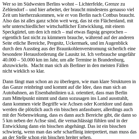
Wer so im Südwesten Berlins wohnt – Lichterfelde, Grenze zu
Zehlendorf – und hier arbeitet, der braucht mindestens genauso viel
Zeit um hierherzukommen, wie er von Berlin nach Cottbus braucht.
Also das ist alles ganz schön weit weg, das ist ein Flächenland, mit
sehr unterschiedlicher wirtschaftlicher Entwicklung, mit einem
Speckgürtel, um den ich mich – mal etwas flapsig gesprochen –
eigentlich fast nicht zu kümmern brauche, während auf der anderen
Seite etliche Bereiche, Pregnitz, Uckermark, und im Augenblick
durch den Ausstieg aus der Braunkohlenverstromung sicherlich eine
besondere Herausforderung die Lausitz ist. Ich verbrauche ungefähr
40.000 – 50.000 km im Jahr, um alle Termine in Brandenburg,
abzuwickeln. Macht man sich als Berliner in den meisten Fällen
nicht wirklich so klar.
Dann fängt man schon an zu überlegen, wie man klare Strukturen in
das Ganze reinbringt und kommt auf die Idee, dass man sich an
Autobahnen, an Eisenbahnlinien u.ä. orientiert, dass man Berlin
zum Mittelpunkt nimmt und dann sozusagen ins Land ausstrahlt,
dann kommen viele Begriffe wie Achsen oder Korridore und dann
werden die plötzlich auch ein bisschen anfassbarer, allerdings auch
mit der Nebenwirkung, dass es dann auch Bereiche gibt, die dann so
5 km neben der Achse sind, die vernachlässigt fühlen und in der
Entwicklung dann ein bisschen abgehängt. Das ist ein bisschen
schwierig, wenn man das sehr scharflinig interpretiert, man muss das
an der Stelle schon ein bisschen breiter sehen.