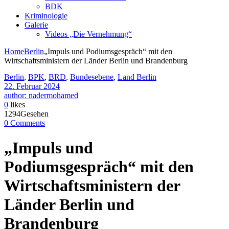
BDK
Kriminologie
Galerie
Videos „Die Vernehmung“
Home
Berlin
„Impuls und Podiumsgespräch“ mit den
Wirtschaftsministern der Länder Berlin und Brandenburg
Berlin
,
BPK
,
BRD
,
Bundesebene
,
Land Berlin
22. Februar 2024
author: nadermohamed
0
likes
1294Gesehen
0 Comments
„Impuls und
Podiumsgespräch“ mit den
Wirtschaftsministern der
Länder Berlin und
Brandenburg