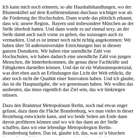
Ich kann mich noch erinnern, so alte Haushaltshandlungen, wo der
Blumenkübel auf dem Kurfürstendamm durchaus wichtiger war als
die Förderung der Hochschulen. Dann wurde das plötzlich erkannt,
dass wir, unsere Region, Bayern und insbesondere München an der
Stelle überholt hatten. Und dann wurde es auf einmal sexy, an der
Stelle damit auch nach vorne zu gehen, das sozusagen auch zu
vermarkten. Und es ist immer noch nicht richtig angekommen: Wir
haben über 50 außeruniversitäre Einrichtungen hier in diesem
ganzen Dunstkreis. Wir haben eine unendliche Zahl von
Hochschulen, wir haben dadurch eine unendliche Zahl von jungen
Menschen, die hinterherkommen, die genau diese Fachkräfte und
Fähigkeiten darstellen können. Und das ist ein Wahnsinnspotenzial,
was dort eben auch an Erfindungen das Licht der Welt erblickt, die
aber noch nicht die Qualität einer Innovation haben. Und ich glaube,
das ist die Hauptaufgabe, die wir gemeinsam haben. Wir wollen das
ausbeuten, das muss eigentlich das Ziel sein, das wir hinkriegen
müssen.
Dazu den Braintrust Metropolraum Berlin, noch mal etwas enger
gefasst, dazu dann die Fläche Brandenburg, wo man vieles in dieser
Beziehung entwickeln kann, und wo beide Seiten am Ende dann
davon profitieren können und wo wir das dann an der Stelle
schaffen, dass wir eine lebendige Metropolregion Berlin-
Brandenburg haben. Das ist, glaube ich, das, was so’n bisschen