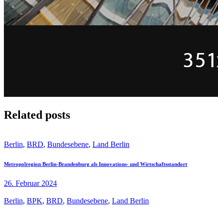
Related posts
Berlin
,
BRD
,
Bundesebene
,
Land Berlin
Metropolregion Berlin-Brandenburg als Innovations- und Wirtschaftsstandort
26. Februar 2024
Berlin
,
BPK
,
BRD
,
Bundesebene
,
Land Berlin