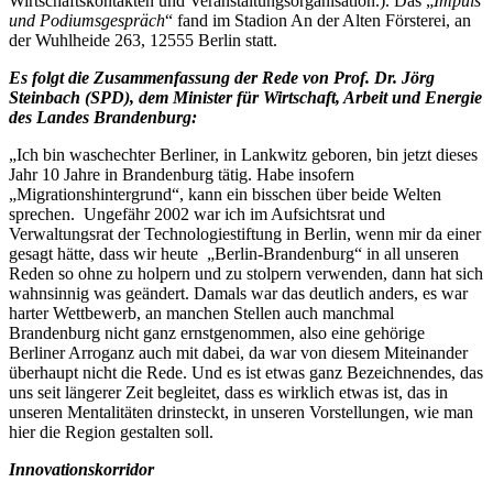
Wirtschaftskontakten und Veranstaltungsorganisation.). Das „
Impuls
und Podiumsgespräch
“ fand im Stadion An der Alten Försterei, an
der Wuhlheide 263, 12555 Berlin statt.
Es folgt die Zusammenfassung der Rede von Prof. Dr. Jörg
Steinbach (SPD), dem Minister für Wirtschaft, Arbeit und Energie
des Landes Brandenburg:
„Ich bin waschechter Berliner, in Lankwitz geboren, bin jetzt dieses
Jahr 10 Jahre in Brandenburg tätig. Habe insofern
„Migrationshintergrund“, kann ein bisschen über beide Welten
sprechen. Ungefähr 2002 war ich im Aufsichtsrat und
Verwaltungsrat der Technologiestiftung in Berlin, wenn mir da einer
gesagt hätte, dass wir heute „Berlin-Brandenburg“ in all unseren
Reden so ohne zu holpern und zu stolpern verwenden, dann hat sich
wahnsinnig was geändert. Damals war das deutlich anders, es war
harter Wettbewerb, an manchen Stellen auch manchmal
Brandenburg nicht ganz ernstgenommen, also eine gehörige
Berliner Arroganz auch mit dabei, da war von diesem Miteinander
überhaupt nicht die Rede. Und es ist etwas ganz Bezeichnendes, das
uns seit längerer Zeit begleitet, dass es wirklich etwas ist, das in
unseren Mentalitäten drinsteckt, in unseren Vorstellungen, wie man
hier die Region gestalten soll.
Innovationskorridor