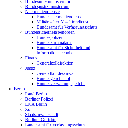
Bundesinnenministerium
Bundesjustizministerium
Nachrichtendienste
Bundesnachrichtendienst
Militärischer Abschirmdienst
Bundesamt für Verfassungsschutz
Bundessicherheitsbehörden
Bundespolizei
Bundeskriminalamt
Bundesamt für Sicherheit und
Informationstechnik
Finanz
Generalzolldirektion
Justiz
Generalbundesanwalt
Bundesgerichtshof
Bundesverwaltungsgericht
Berlin
Land Berlin
Berliner Polizei
LKA Berlin
Zoll
Staatsanwaltschaft
Berliner Gerichte
Landesamt für Verfassungsschutz