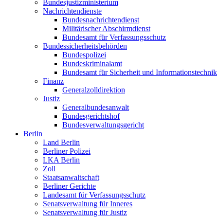
Bundesjustizministerium
Nachrichtendienste
Bundesnachrichtendienst
Militärischer Abschirmdienst
Bundesamt für Verfassungsschutz
Bundessicherheitsbehörden
Bundespolizei
Bundeskriminalamt
Bundesamt für Sicherheit und Informationstechnik
Finanz
Generalzolldirektion
Justiz
Generalbundesanwalt
Bundesgerichtshof
Bundesverwaltungsgericht
Berlin
Land Berlin
Berliner Polizei
LKA Berlin
Zoll
Staatsanwaltschaft
Berliner Gerichte
Landesamt für Verfassungsschutz
Senatsverwaltung für Inneres
Senatsverwaltung für Justiz