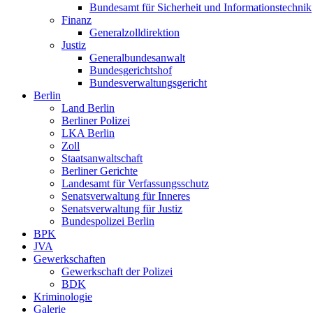
Bundesamt für Sicherheit und Informationstechnik
Finanz
Generalzolldirektion
Justiz
Generalbundesanwalt
Bundesgerichtshof
Bundesverwaltungsgericht
Berlin
Land Berlin
Berliner Polizei
LKA Berlin
Zoll
Staatsanwaltschaft
Berliner Gerichte
Landesamt für Verfassungsschutz
Senatsverwaltung für Inneres
Senatsverwaltung für Justiz
Bundespolizei Berlin
BPK
JVA
Gewerkschaften
Gewerkschaft der Polizei
BDK
Kriminologie
Galerie