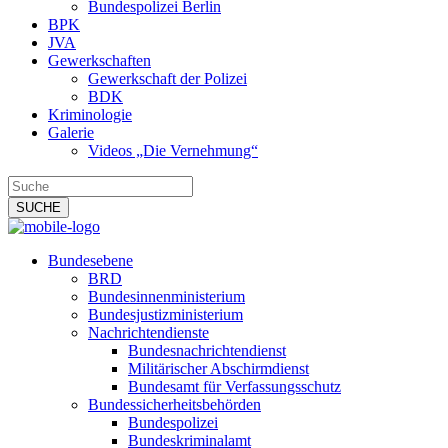
Bundespolizei Berlin
BPK
JVA
Gewerkschaften
Gewerkschaft der Polizei
BDK
Kriminologie
Galerie
Videos „Die Vernehmung“
Bundesebene
BRD
Bundesinnenministerium
Bundesjustizministerium
Nachrichtendienste
Bundesnachrichtendienst
Militärischer Abschirmdienst
Bundesamt für Verfassungsschutz
Bundessicherheitsbehörden
Bundespolizei
Bundeskriminalamt