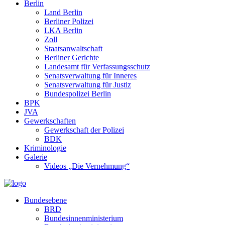
Berlin
Land Berlin
Berliner Polizei
LKA Berlin
Zoll
Staatsanwaltschaft
Berliner Gerichte
Landesamt für Verfassungsschutz
Senatsverwaltung für Inneres
Senatsverwaltung für Justiz
Bundespolizei Berlin
BPK
JVA
Gewerkschaften
Gewerkschaft der Polizei
BDK
Kriminologie
Galerie
Videos „Die Vernehmung“
Bundesebene
BRD
Bundesinnenministerium