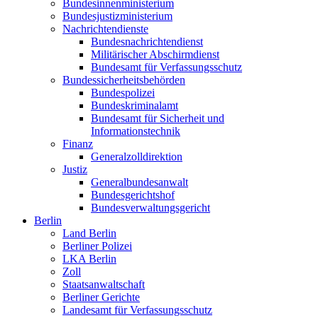
Bundesinnenministerium
Bundesjustizministerium
Nachrichtendienste
Bundesnachrichtendienst
Militärischer Abschirmdienst
Bundesamt für Verfassungsschutz
Bundessicherheitsbehörden
Bundespolizei
Bundeskriminalamt
Bundesamt für Sicherheit und
Informationstechnik
Finanz
Generalzolldirektion
Justiz
Generalbundesanwalt
Bundesgerichtshof
Bundesverwaltungsgericht
Berlin
Land Berlin
Berliner Polizei
LKA Berlin
Zoll
Staatsanwaltschaft
Berliner Gerichte
Landesamt für Verfassungsschutz