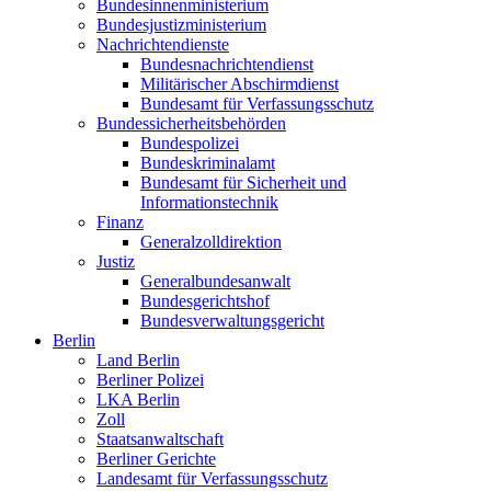
Bundesinnenministerium
Bundesjustizministerium
Nachrichtendienste
Bundesnachrichtendienst
Militärischer Abschirmdienst
Bundesamt für Verfassungsschutz
Bundessicherheitsbehörden
Bundespolizei
Bundeskriminalamt
Bundesamt für Sicherheit und
Informationstechnik
Finanz
Generalzolldirektion
Justiz
Generalbundesanwalt
Bundesgerichtshof
Bundesverwaltungsgericht
Berlin
Land Berlin
Berliner Polizei
LKA Berlin
Zoll
Staatsanwaltschaft
Berliner Gerichte
Landesamt für Verfassungsschutz