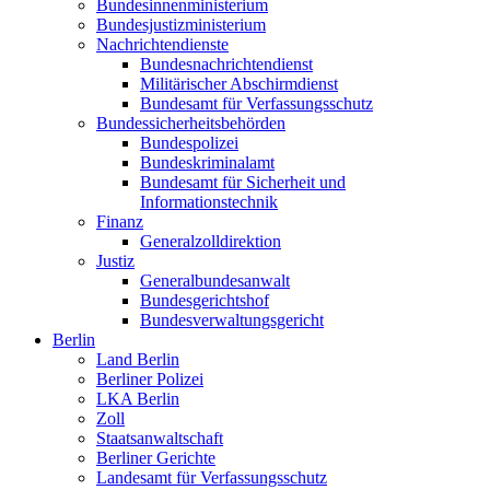
Bundesinnenministerium
Bundesjustizministerium
Nachrichtendienste
Bundesnachrichtendienst
Militärischer Abschirmdienst
Bundesamt für Verfassungsschutz
Bundessicherheitsbehörden
Bundespolizei
Bundeskriminalamt
Bundesamt für Sicherheit und
Informationstechnik
Finanz
Generalzolldirektion
Justiz
Generalbundesanwalt
Bundesgerichtshof
Bundesverwaltungsgericht
Berlin
Land Berlin
Berliner Polizei
LKA Berlin
Zoll
Staatsanwaltschaft
Berliner Gerichte
Landesamt für Verfassungsschutz