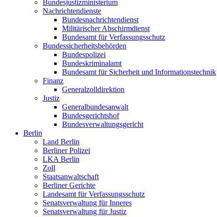
Bundesjustizministerium
Nachrichtendienste
Bundesnachrichtendienst
Militärischer Abschirmdienst
Bundesamt für Verfassungsschutz
Bundessicherheitsbehörden
Bundespolizei
Bundeskriminalamt
Bundesamt für Sicherheit und Informationstechnik
Finanz
Generalzolldirektion
Justiz
Generalbundesanwalt
Bundesgerichtshof
Bundesverwaltungsgericht
Berlin
Land Berlin
Berliner Polizei
LKA Berlin
Zoll
Staatsanwaltschaft
Berliner Gerichte
Landesamt für Verfassungsschutz
Senatsverwaltung für Inneres
Senatsverwaltung für Justiz