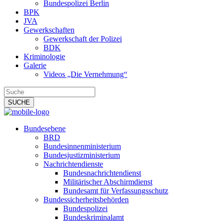
Bundespolizei Berlin
BPK
JVA
Gewerkschaften
Gewerkschaft der Polizei
BDK
Kriminologie
Galerie
Videos „Die Vernehmung“
Bundesebene
BRD
Bundesinnenministerium
Bundesjustizministerium
Nachrichtendienste
Bundesnachrichtendienst
Militärischer Abschirmdienst
Bundesamt für Verfassungsschutz
Bundessicherheitsbehörden
Bundespolizei
Bundeskriminalamt