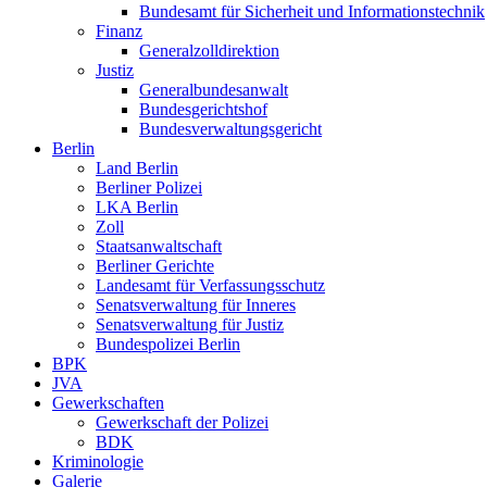
Bundesamt für Sicherheit und Informationstechnik
Finanz
Generalzolldirektion
Justiz
Generalbundesanwalt
Bundesgerichtshof
Bundesverwaltungsgericht
Berlin
Land Berlin
Berliner Polizei
LKA Berlin
Zoll
Staatsanwaltschaft
Berliner Gerichte
Landesamt für Verfassungsschutz
Senatsverwaltung für Inneres
Senatsverwaltung für Justiz
Bundespolizei Berlin
BPK
JVA
Gewerkschaften
Gewerkschaft der Polizei
BDK
Kriminologie
Galerie