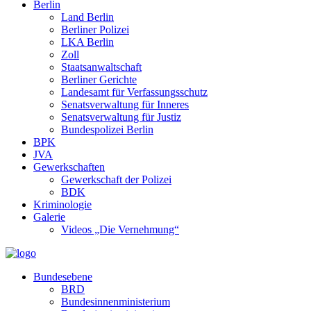
Berlin
Land Berlin
Berliner Polizei
LKA Berlin
Zoll
Staatsanwaltschaft
Berliner Gerichte
Landesamt für Verfassungsschutz
Senatsverwaltung für Inneres
Senatsverwaltung für Justiz
Bundespolizei Berlin
BPK
JVA
Gewerkschaften
Gewerkschaft der Polizei
BDK
Kriminologie
Galerie
Videos „Die Vernehmung“
Bundesebene
BRD
Bundesinnenministerium