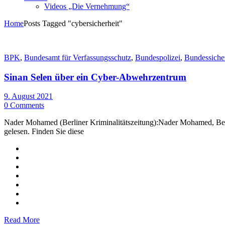
Videos „Die Vernehmung“
Home
Posts Tagged "cybersicherheit"
BPK
,
Bundesamt für Verfassungsschutz
,
Bundespolizei
,
Bundessiche
Sinan Selen über ein Cyber-Abwehrzentrum
9. August 2021
0 Comments
Nader Mohamed (Berliner Kriminalitätszeitung):Nader Mohamed, Berlin
gelesen. Finden Sie diese
Read More