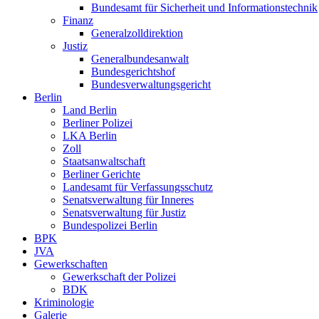
Bundesamt für Sicherheit und Informationstechnik
Finanz
Generalzolldirektion
Justiz
Generalbundesanwalt
Bundesgerichtshof
Bundesverwaltungsgericht
Berlin
Land Berlin
Berliner Polizei
LKA Berlin
Zoll
Staatsanwaltschaft
Berliner Gerichte
Landesamt für Verfassungsschutz
Senatsverwaltung für Inneres
Senatsverwaltung für Justiz
Bundespolizei Berlin
BPK
JVA
Gewerkschaften
Gewerkschaft der Polizei
BDK
Kriminologie
Galerie