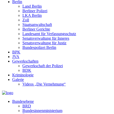
Berlin
Land Berlin
Berliner Polizei
LKA Berlin
Zoll
Staatsanwaltschaft
Berliner Gerichte
Landesamt für Verfassungsschutz
Senatsverwaltung für Inneres
Senatsverwaltung für Justiz
Bundespolizei Berlin
BPK
JVA
Gewerkschaften
Gewerkschaft der Polizei
BDK
Kriminologie
Galerie
Videos „Die Vernehmung“
Bundesebene
BRD
Bundesinnenministerium