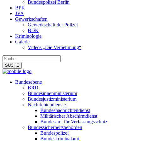
Bundespolizei Berlin
BPK
JVA
Gewerkschaften
Gewerkschaft der Polizei
BDK
Kriminologie
Galerie
Videos „Die Vernehmung“
Bundesebene
BRD
Bundesinnenministerium
Bundesjustizministerium
Nachrichtendienste
Bundesnachrichtendienst
Militärischer Abschirmdienst
Bundesamt für Verfassungsschutz
Bundessicherheitsbehörden
Bundespolizei
Bundeskriminalamt