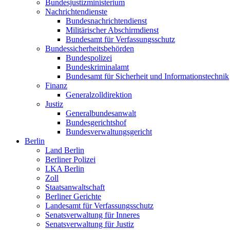
Bundesjustizministerium
Nachrichtendienste
Bundesnachrichtendienst
Militärischer Abschirmdienst
Bundesamt für Verfassungsschutz
Bundessicherheitsbehörden
Bundespolizei
Bundeskriminalamt
Bundesamt für Sicherheit und Informationstechnik
Finanz
Generalzolldirektion
Justiz
Generalbundesanwalt
Bundesgerichtshof
Bundesverwaltungsgericht
Berlin
Land Berlin
Berliner Polizei
LKA Berlin
Zoll
Staatsanwaltschaft
Berliner Gerichte
Landesamt für Verfassungsschutz
Senatsverwaltung für Inneres
Senatsverwaltung für Justiz