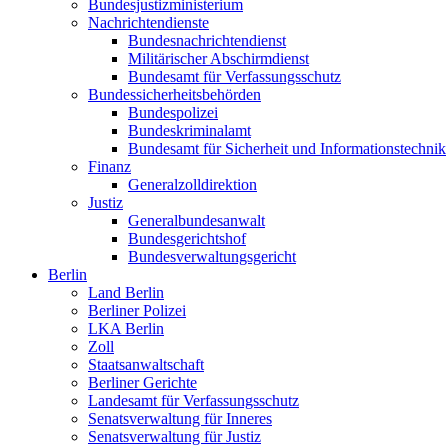
Bundesjustizministerium
Nachrichtendienste
Bundesnachrichtendienst
Militärischer Abschirmdienst
Bundesamt für Verfassungsschutz
Bundessicherheitsbehörden
Bundespolizei
Bundeskriminalamt
Bundesamt für Sicherheit und Informationstechnik
Finanz
Generalzolldirektion
Justiz
Generalbundesanwalt
Bundesgerichtshof
Bundesverwaltungsgericht
Berlin
Land Berlin
Berliner Polizei
LKA Berlin
Zoll
Staatsanwaltschaft
Berliner Gerichte
Landesamt für Verfassungsschutz
Senatsverwaltung für Inneres
Senatsverwaltung für Justiz