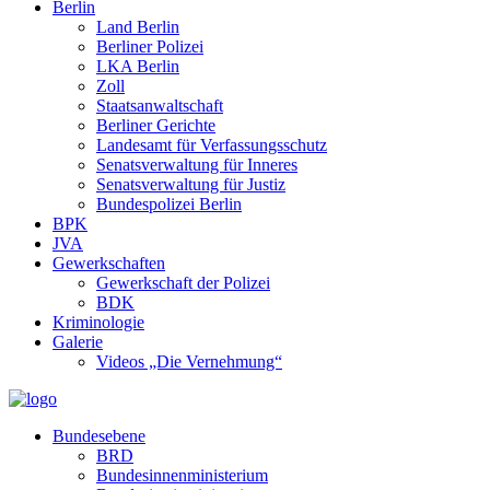
Berlin
Land Berlin
Berliner Polizei
LKA Berlin
Zoll
Staatsanwaltschaft
Berliner Gerichte
Landesamt für Verfassungsschutz
Senatsverwaltung für Inneres
Senatsverwaltung für Justiz
Bundespolizei Berlin
BPK
JVA
Gewerkschaften
Gewerkschaft der Polizei
BDK
Kriminologie
Galerie
Videos „Die Vernehmung“
Bundesebene
BRD
Bundesinnenministerium