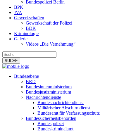
Bundespolizei Berlin
BPK
JVA
Gewerkschaften
Gewerkschaft der Polizei
BDK
Kriminologie
Galerie
Videos „Die Vernehmung“
Bundesebene
BRD
Bundesinnenministerium
Bundesjustizministerium
Nachrichtendienste
Bundesnachrichtendienst
Militärischer Abschirmdienst
Bundesamt für Verfassungsschutz
Bundessicherheitsbehörden
Bundespolizei
Bundeskriminalamt