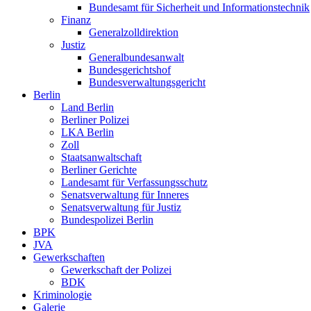
Bundesamt für Sicherheit und Informationstechnik
Finanz
Generalzolldirektion
Justiz
Generalbundesanwalt
Bundesgerichtshof
Bundesverwaltungsgericht
Berlin
Land Berlin
Berliner Polizei
LKA Berlin
Zoll
Staatsanwaltschaft
Berliner Gerichte
Landesamt für Verfassungsschutz
Senatsverwaltung für Inneres
Senatsverwaltung für Justiz
Bundespolizei Berlin
BPK
JVA
Gewerkschaften
Gewerkschaft der Polizei
BDK
Kriminologie
Galerie