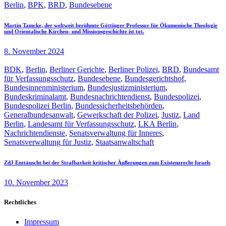
Berlin
,
BPK
,
BRD
,
Bundesebene
Martin Tamcke, der weltweit berühmte Göttinger Professor für Ökumenische Theologie
und Orientalische Kirchen- und Missionsgeschichte ist tot.
8. November 2024
BDK
,
Berlin
,
Berliner Gerichte
,
Berliner Polizei
,
BRD
,
Bundesamt
für Verfassungsschutz
,
Bundesebene
,
Bundesgerichtshof
,
Bundesinnenministerium
,
Bundesjustizministerium
,
Bundeskriminalamt
,
Bundesnachrichtendienst
,
Bundespolizei
,
Bundespolizei Berlin
,
Bundessicherheitsbehörden
,
Generalbundesanwalt
,
Gewerkschaft der Polizei
,
Justiz
,
Land
Berlin
,
Landesamt für Verfassungsschutz
,
LKA Berlin
,
Nachrichtendienste
,
Senatsverwaltung für Inneres
,
Senatsverwaltung für Justiz
,
Staatsanwaltschaft
ZdJ Enttäuscht bei der Strafbarkeit kritischer Äußerungen zum Existenzrecht Israels
10. November 2023
Rechtliches
Impressum