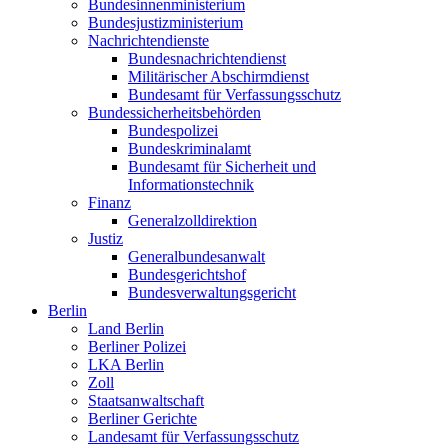
Bundesinnenministerium
Bundesjustizministerium
Nachrichtendienste
Bundesnachrichtendienst
Militärischer Abschirmdienst
Bundesamt für Verfassungsschutz
Bundessicherheitsbehörden
Bundespolizei
Bundeskriminalamt
Bundesamt für Sicherheit und
Informationstechnik
Finanz
Generalzolldirektion
Justiz
Generalbundesanwalt
Bundesgerichtshof
Bundesverwaltungsgericht
Berlin
Land Berlin
Berliner Polizei
LKA Berlin
Zoll
Staatsanwaltschaft
Berliner Gerichte
Landesamt für Verfassungsschutz