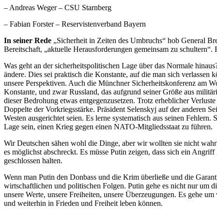
– Andreas Weger – CSU Starnberg
– Fabian Forster – Reservistenverband Bayern
In seiner Rede
„Sicherheit in Zeiten des Umbruchs“ hob General Bre
Bereitschaft, „aktuelle Herausforderungen gemeinsam zu schultern“.
Was geht an der sicherheitspolitischen Lage über das Normale hinaus
ändere. Dies sei praktisch die Konstante, auf die man sich verlasse
unsere Perspektiven. Auch die Münchner Sicherheitskonferenz am Woc
Konstante, und zwar Russland, das aufgrund seiner Größe aus militäri
dieser Bedrohung etwas entgegenzusetzen. Trotz erheblicher Verluste 
Doppelte der Vorkriegsstärke. Präsident Selenskyj auf der anderen Sei
Westen ausgerichtet seien. Es lerne systematisch aus seinen Fehler
Lage sein, einen Krieg gegen einen NATO-Mitgliedsstaat zu führen.
Wir Deutschen sähen wohl die Dinge, aber wir wollten sie nicht wahr
es möglichst abschreckt. Es müsse Putin zeigen, dass sich ein Angri
geschlossen halten.
Wenn man Putin den Donbass und die Krim überließe und die Garanti
wirtschaftlichen und politischen Folgen. Putin gehe es nicht nur um
unsere Werte, unsere Freiheiten, unsere Überzeugungen. Es gehe um v
und weiterhin in Frieden und Freiheit leben können.