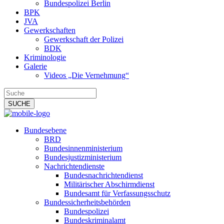
Bundespolizei Berlin
BPK
JVA
Gewerkschaften
Gewerkschaft der Polizei
BDK
Kriminologie
Galerie
Videos „Die Vernehmung“
Bundesebene
BRD
Bundesinnenministerium
Bundesjustizministerium
Nachrichtendienste
Bundesnachrichtendienst
Militärischer Abschirmdienst
Bundesamt für Verfassungsschutz
Bundessicherheitsbehörden
Bundespolizei
Bundeskriminalamt