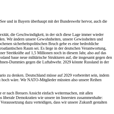
 See und in Bayern überhaupt mit der Bundeswehr hervor, auch die
xität, die Geschwindigkeit, in der sich diese Lage immer wieder
eilen. Wir ändern unsere Gewohnheiten, unsere Gewissheiten und
henen sicherheitspolitischen Bruch gebe es eine bedrohliche
roatlantischen Raum sei. Es liege in der deutschen Verantwortung,
r Streitkräfte auf 1,5 Millionen noch in diesem Jahr, also auf das
ussland baue neue militärische Strukturen auf, die insgesamt gegen den
 Drohnen-Dummies gegen die Luftabwehr. 2029 könnte Russland in der
ario zu denken. Deutschland müsse auf 2029 vorbereitet sein, indem
 zu hoch wäre. Wir NATO-Mitglieder müssten also unsere Reihen
er nach Breuers Ansicht einfach weitermachen, mit allen
was liberale Demokratien wie unsere im Innersten zusammenhalte:
Voraussetzung dazu verteidigen, dass wir unsere Zukunft gestalten