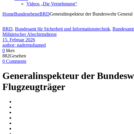
Videos „Die Vernehmung“
Home
Bundesebene
BRD
Generalinspekteur der Bundeswehr General 
BRD
,
Bundesamt für Sicherheit und Informationstechnik
,
Bundesamt 
Militärischer Abschirmdienst
15. Februar 2026
author: nadermohamed
0
likes
882Gesehen
0 Comments
Generalinspekteur der Bundesw
Flugzeugträger