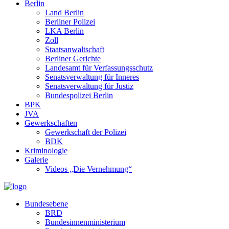
Berlin
Land Berlin
Berliner Polizei
LKA Berlin
Zoll
Staatsanwaltschaft
Berliner Gerichte
Landesamt für Verfassungsschutz
Senatsverwaltung für Inneres
Senatsverwaltung für Justiz
Bundespolizei Berlin
BPK
JVA
Gewerkschaften
Gewerkschaft der Polizei
BDK
Kriminologie
Galerie
Videos „Die Vernehmung“
Bundesebene
BRD
Bundesinnenministerium