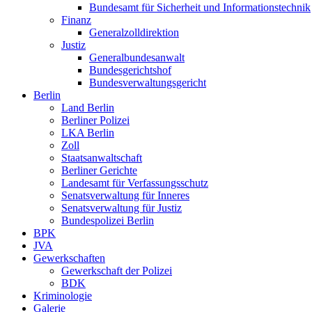
Bundesamt für Sicherheit und Informationstechnik
Finanz
Generalzolldirektion
Justiz
Generalbundesanwalt
Bundesgerichtshof
Bundesverwaltungsgericht
Berlin
Land Berlin
Berliner Polizei
LKA Berlin
Zoll
Staatsanwaltschaft
Berliner Gerichte
Landesamt für Verfassungsschutz
Senatsverwaltung für Inneres
Senatsverwaltung für Justiz
Bundespolizei Berlin
BPK
JVA
Gewerkschaften
Gewerkschaft der Polizei
BDK
Kriminologie
Galerie