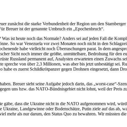
uer zunächst die starke Verbundenheit der Region um den Starnberger
 Für Breuer ist der genannte Umbruch ein „Epochenbruch“.
? Was ist heute noch das Normale? Anders sei auf jeden Fall die Komple
n könne. So war Venezuela vor zwei Monaten noch nicht in den Schlagz
henende habe vielleicht noch Überraschungen parat. In dem angesproc
scher Sicht noch immer die größte, unmittelbare, Bedrohung für den eu
rüste Russland permanent auf, Analysten erwarteten einen Zuwachs seine
te spreche von über 2,3 Millionen, was aber bis jetzt unbestätigt sei. R
n. So habe es zuerst Schildkrötpanzer gegen Drohnen eingesetzt, dann
haben. Breuer sieht seine Aufgabe jedoch darin, das „worst-case“-Szen
ff gegen uns bzw. das NATO-Bündnisgebiet nicht lohnt, weil der Preis
e gäbe, dass die Ukraine nicht in die NATO aufgenommen wird, würde 
 die Ukraine, Landgewinne oder Bodenschätze, Putin ziele auf das ab, 
iel mehr als nur darum, den Status Quo zu bewahren. Wir müssten die 