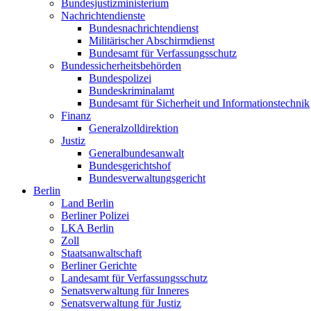
Bundesjustizministerium
Nachrichtendienste
Bundesnachrichtendienst
Militärischer Abschirmdienst
Bundesamt für Verfassungsschutz
Bundessicherheitsbehörden
Bundespolizei
Bundeskriminalamt
Bundesamt für Sicherheit und Informationstechnik
Finanz
Generalzolldirektion
Justiz
Generalbundesanwalt
Bundesgerichtshof
Bundesverwaltungsgericht
Berlin
Land Berlin
Berliner Polizei
LKA Berlin
Zoll
Staatsanwaltschaft
Berliner Gerichte
Landesamt für Verfassungsschutz
Senatsverwaltung für Inneres
Senatsverwaltung für Justiz