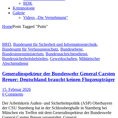
BDK
Kriminologie
Galerie
Videos „Die Vernehmung“
Home
Posts Tagged "Putin"
BRD
,
Bundesamt für Sicherheit und Informationstechnik
,
Bundesamt für Verfassungsschutz
,
Bundesebene
,
Bundesinnenministerium
,
Bundesnachrichtendienst
,
Bundessicherheitsbehörden
,
Gewerkschaften
,
Militärischer
Abschirmdienst
Generalinspekteur der Bundeswehr General Carsten
Breuer: Deutschland braucht keinen Flugzeugträger
15. Februar 2026
0 Comments
Der Arbeitskreis Außen- und Sicherheitspolitik (ASP) Oberbayern
der CSU Starnberg hat in der Schlossberghalle in Starnberg bei
München ein Treffen mit dem Generalinspekteur der Bundeswehr
General Carsten Breuer veranstaltet. General