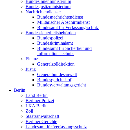
Bundesinnenministerium
Bundesjustizministerium
Nachrichtendienste
Bundesnachrichtendienst
Militärischer Abschirmdienst
Bundesamt für Verfassungsschutz
Bundessicherheitsbehörden
Bundespolizei
Bundeskriminalamt
Bundesamt für Sicherheit und
Informationstechnik
Finanz
Generalzolldirektion
Justiz
Generalbundesanwalt
Bundesgerichtshof
Bundesverwaltungsgericht
Berlin
Land Berlin
Berliner Polizei
LKA Berlin
Zoll
Staatsanwaltschaft
Berliner Gerichte
Landesamt für Verfassungsschutz