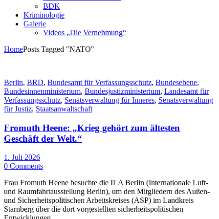
BDK
Kriminologie
Galerie
Videos „Die Vernehmung“
Home
Posts Tagged "NATO"
Berlin
,
BRD
,
Bundesamt für Verfassungsschutz
,
Bundesebene
,
Bundesinnenministerium
,
Bundesjustizministerium
,
Landesamt für
Verfassungsschutz
,
Senatsverwaltung für Inneres
,
Senatsverwaltung
für Justiz
,
Staatsanwaltschaft
Fromuth Heene: „Krieg gehört zum ältesten
Geschäft der Welt.“
1. Juli 2026
0 Comments
Frau Fromuth Heene besuchte die ILA Berlin (Internationale Luft-
und Raumfahrtausstellung Berlin), um den Mitgliedern des Außen-
und Sicherheitspolitischen Arbeitskreises (ASP) im Landkreis
Starnberg über die dort vorgestellten sicherheitspolitischen
Entwicklungen