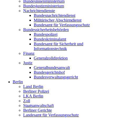
Bundesinnenministerium
Bundesjustizministerium
Nachrichtendienste
Bundesnachrichtendienst
Militärischer Abschirmdienst
Bundesamt für Verfassungsschutz
Bundessicherheitsbehörden
Bundespolizei
Bundeskriminalamt
Bundesamt für Sicherheit und
Informationstechnik
Finanz
Generalzolldirektion
Justiz
Generalbundesanwalt
Bundesgerichtshof
Bundesverwaltungsgericht
Berlin
Land Berlin
Berliner Polizei
LKA Berlin
Zoll
Staatsanwaltschaft
Berliner Gerichte
Landesamt für Verfassungsschutz