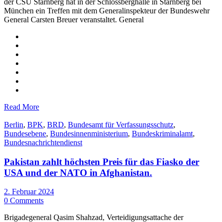
der CSU Starnberg hat in der Schlossberghalle in Starnberg bei
München ein Treffen mit dem Generalinspekteur der Bundeswehr
General Carsten Breuer veranstaltet. General
Read More
Berlin
,
BPK
,
BRD
,
Bundesamt für Verfassungsschutz
,
Bundesebene
,
Bundesinnenministerium
,
Bundeskriminalamt
,
Bundesnachrichtendienst
Pakistan zahlt höchsten Preis für das Fiasko der
USA und der NATO in Afghanistan.
2. Februar 2024
0 Comments
Brigadegeneral Qasim Shahzad, Verteidigungsattache der