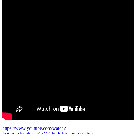
https://www.youtube.com/watch?
feature=share&v=y18VWlnuBJc&app=desktop