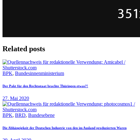
Related posts
BPK
,
Bundesinnenministerium
Der Pakt für den Rechtsstaat brachte Thüringen etwas?!
27. Mai 2020
BPK
,
BRD
,
Bundesebene
Die Abhängigkeit der Deutschen Industrie von den im Ausland produzierten Waren