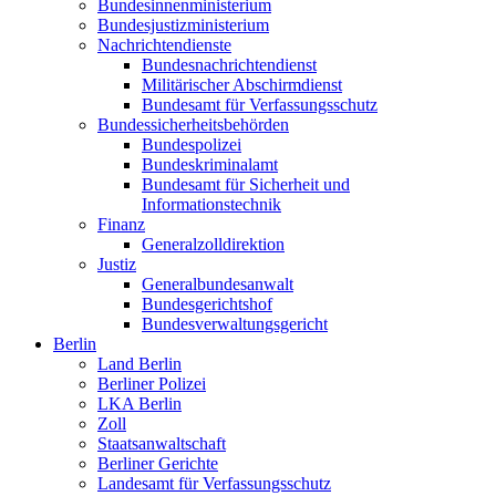
Bundesinnenministerium
Bundesjustizministerium
Nachrichtendienste
Bundesnachrichtendienst
Militärischer Abschirmdienst
Bundesamt für Verfassungsschutz
Bundessicherheitsbehörden
Bundespolizei
Bundeskriminalamt
Bundesamt für Sicherheit und
Informationstechnik
Finanz
Generalzolldirektion
Justiz
Generalbundesanwalt
Bundesgerichtshof
Bundesverwaltungsgericht
Berlin
Land Berlin
Berliner Polizei
LKA Berlin
Zoll
Staatsanwaltschaft
Berliner Gerichte
Landesamt für Verfassungsschutz