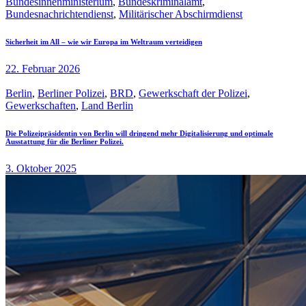
Bundesinnenministerium
,
Bundeskriminalamt
,
Bundesnachrichtendienst
,
Militärischer Abschirmdienst
Sicherheit im All – wie wir Europa im Weltraum verteidigen
22. Februar 2026
Berlin
,
Berliner Polizei
,
BRD
,
Gewerkschaft der Polizei
,
Gewerkschaften
,
Land Berlin
Die Polizeipräsidentin von Berlin will dringend mehr Digitalisierung und optimale
Ausstattung für die Berliner Polizei.
3. Oktober 2025