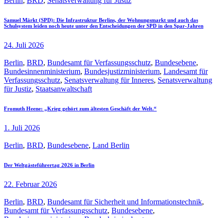
Berlin
,
BRD
,
Senatsverwaltung für Justiz
Samuel Märkt (SPD): Die Infrastruktur Berlins, der Wohnungsmarkt und auch das
Schulsystem leiden noch heute unter den Entscheidungen der SPD in den Spar-Jahren
24. Juli 2026
Berlin
,
BRD
,
Bundesamt für Verfassungsschutz
,
Bundesebene
,
Bundesinnenministerium
,
Bundesjustizministerium
,
Landesamt für
Verfassungsschutz
,
Senatsverwaltung für Inneres
,
Senatsverwaltung
für Justiz
,
Staatsanwaltschaft
Fromuth Heene: „Krieg gehört zum ältesten Geschäft der Welt.“
1. Juli 2026
Berlin
,
BRD
,
Bundesebene
,
Land Berlin
Der Weltgästeführertag 2026 in Berlin
22. Februar 2026
Berlin
,
BRD
,
Bundesamt für Sicherheit und Informationstechnik
,
Bundesamt für Verfassungsschutz
,
Bundesebene
,