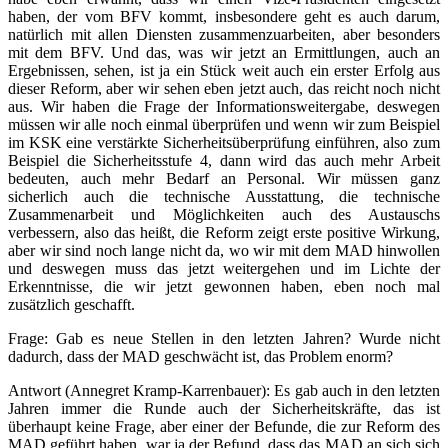
haben, der vom BFV kommt, insbesondere geht es auch darum,
natürlich mit allen Diensten zusammenzuarbeiten, aber besonders
mit dem BFV. Und das, was wir jetzt an Ermittlungen, auch an
Ergebnissen, sehen, ist ja ein Stück weit auch ein erster Erfolg aus
dieser Reform, aber wir sehen eben jetzt auch, das reicht noch nicht
aus. Wir haben die Frage der Informationsweitergabe, deswegen
müssen wir alle noch einmal überprüfen und wenn wir zum Beispiel
im KSK eine verstärkte Sicherheitsüberprüfung einführen, also zum
Beispiel die Sicherheitsstufe 4, dann wird das auch mehr Arbeit
bedeuten, auch mehr Bedarf an Personal. Wir müssen ganz
sicherlich auch die technische Ausstattung, die technische
Zusammenarbeit und Möglichkeiten auch des Austauschs
verbessern, also das heißt, die Reform zeigt erste positive Wirkung,
aber wir sind noch lange nicht da, wo wir mit dem MAD hinwollen
und deswegen muss das jetzt weitergehen und im Lichte der
Erkenntnisse, die wir jetzt gewonnen haben, eben noch mal
zusätzlich geschafft.
Frage: Gab es neue Stellen in den letzten Jahren? Wurde nicht
dadurch, dass der MAD geschwächt ist, das Problem enorm?
Antwort (Annegret Kramp-Karrenbauer): Es gab auch in den letzten
Jahren immer die Runde auch der Sicherheitskräfte, das ist
überhaupt keine Frage, aber einer der Befunde, die zur Reform des
MAD geführt haben, war ja der Befund, dass das MAD an sich sich