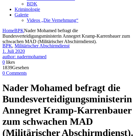
BDK
Kriminologie
Galerie
Videos „Die Vernehmung“
Home
BPK
Nader Mohamed befragt die
Bundesverteidigungsministerin Annegret Kramp-Karrenbauer zum
schwachen MAD (Militärischer Abschirmdienst).
BPK
,
Militärischer Abschirmdienst
1. Juli 2020
author: nadermohamed
0
likes
1839Gesehen
0 Comments
Nader Mohamed befragt die
Bundesverteidigungsministerin
Annegret Kramp-Karrenbauer
zum schwachen MAD
(Militärischer Abschirmdienst).