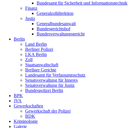
Bundesamt für Sicherheit und Informationstechnik
Finanz
Generalzolldirektion
Justiz
Generalbundesanwalt
Bundesgerichtshof
Bundesverwaltungsgericht
Berlin
Land Berlin
Berliner Polizei
LKA Berlin
Zoll
Staatsanwaltschaft
Berliner Gerichte
Landesamt für Verfassungsschutz
Senatsverwaltung für Inneres
Senatsverwaltung für Justiz
Bundespolizei Berlin
BPK
JVA
Gewerkschaften
Gewerkschaft der Polizei
BDK
Kriminologie
Galerie