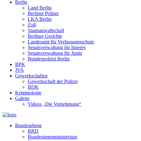
Berlin
Land Berlin
Berliner Polizei
LKA Berlin
Zoll
Staatsanwaltschaft
Berliner Gerichte
Landesamt für Verfassungsschutz
Senatsverwaltung für Inneres
Senatsverwaltung für Justiz
Bundespolizei Berlin
BPK
JVA
Gewerkschaften
Gewerkschaft der Polizei
BDK
Kriminologie
Galerie
Videos „Die Vernehmung“
Bundesebene
BRD
Bundesinnenministerium