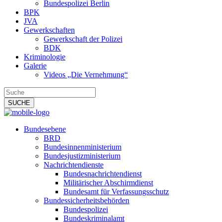
Bundespolizei Berlin
BPK
JVA
Gewerkschaften
Gewerkschaft der Polizei
BDK
Kriminologie
Galerie
Videos „Die Vernehmung“
Bundesebene
BRD
Bundesinnenministerium
Bundesjustizministerium
Nachrichtendienste
Bundesnachrichtendienst
Militärischer Abschirmdienst
Bundesamt für Verfassungsschutz
Bundessicherheitsbehörden
Bundespolizei
Bundeskriminalamt