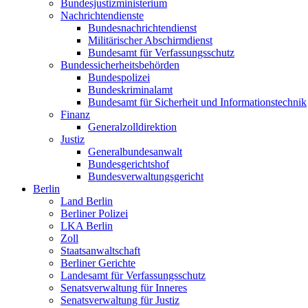
Bundesjustizministerium
Nachrichtendienste
Bundesnachrichtendienst
Militärischer Abschirmdienst
Bundesamt für Verfassungsschutz
Bundessicherheitsbehörden
Bundespolizei
Bundeskriminalamt
Bundesamt für Sicherheit und Informationstechnik
Finanz
Generalzolldirektion
Justiz
Generalbundesanwalt
Bundesgerichtshof
Bundesverwaltungsgericht
Berlin
Land Berlin
Berliner Polizei
LKA Berlin
Zoll
Staatsanwaltschaft
Berliner Gerichte
Landesamt für Verfassungsschutz
Senatsverwaltung für Inneres
Senatsverwaltung für Justiz