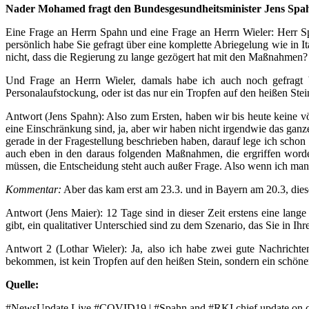
Nader Mohamed fragt den Bundesgesundheitsminister Jens Spahn
Eine Frage an Herrn Spahn und eine Frage an Herrn Wieler: Herr Sp
persönlich habe Sie gefragt über eine komplette Abriegelung wie in 
nicht, dass die Regierung zu lange gezögert hat mit den Maßnahmen?
Und Frage an Herrn Wieler, damals habe ich auch noch gefragt b
Personalaufstockung, oder ist das nur ein Tropfen auf den heißen Stei
Antwort (Jens Spahn): Also zum Ersten, haben wir bis heute keine v
eine Einschränkung sind, ja, aber wir haben nicht irgendwie das ganze 
gerade in der Fragestellung beschrieben haben, darauf lege ich schon
auch eben in den daraus folgenden Maßnahmen, die ergriffen word
müssen, die Entscheidung steht auch außer Frage. Also wenn ich manc
Kommentar:
Aber das kam erst am 23.3. und in Bayern am 20.3, die
Antwort (Jens Maier): 12 Tage sind in dieser Zeit erstens eine lan
gibt, ein qualitativer Unterschied sind zu dem Szenario, das Sie in Ih
Antwort 2 (Lothar Wieler): Ja, also ich habe zwei gute Nachrichten
bekommen, ist kein Tropfen auf den heißen Stein, sondern ein schön
Quelle:
#NewsUpdate Live #COVID19 | #Spahn and #RKI chief update on co