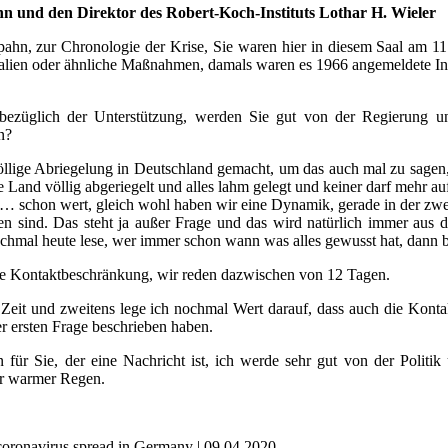
 und den Direktor des Robert-Koch-Instituts Lothar H. Wieler
ahn, zur Chronologie der Krise, Sie waren hier in diesem Saal am 11
Italien oder ähnliche Maßnahmen, damals waren es 1966 angemeldete Infe
ezüglich der Unterstützung, werden Sie gut von der Regierung unt
n?
öllige Abriegelung in Deutschland gemacht, um das auch mal zu sagen,
Land völlig abgeriegelt und alles lahm gelegt und keiner darf mehr auf 
 … schon wert, gleich wohl haben wir eine Dynamik, gerade in der zweit
en sind. Das steht ja außer Frage und das wird natürlich immer aus
hmal heute lese, wer immer schon wann was alles gewusst hat, dann bi
se Kontaktbeschränkung, wir reden dazwischen von 12 Tagen.
ge Zeit und zweitens lege ich nochmal Wert darauf, dass auch die Kon
rer ersten Frage beschrieben haben.
 für Sie, der eine Nachricht ist, ich werde sehr gut von der Politik
er warmer Regen.
ronavirus spread in Germany | 09.04.2020