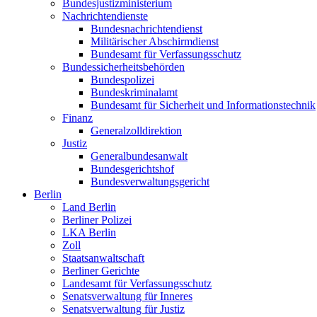
Bundesjustizministerium
Nachrichtendienste
Bundesnachrichtendienst
Militärischer Abschirmdienst
Bundesamt für Verfassungsschutz
Bundessicherheitsbehörden
Bundespolizei
Bundeskriminalamt
Bundesamt für Sicherheit und Informationstechnik
Finanz
Generalzolldirektion
Justiz
Generalbundesanwalt
Bundesgerichtshof
Bundesverwaltungsgericht
Berlin
Land Berlin
Berliner Polizei
LKA Berlin
Zoll
Staatsanwaltschaft
Berliner Gerichte
Landesamt für Verfassungsschutz
Senatsverwaltung für Inneres
Senatsverwaltung für Justiz