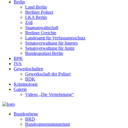
Berlin
Land Berlin
Berliner Polizei
LKA Berlin
Zoll
Staatsanwaltschaft
Berliner Gerichte
Landesamt für Verfassungsschutz
Senatsverwaltung für Inneres
Senatsverwaltung für Justiz
Bundespolizei Berlin
BPK
JVA
Gewerkschaften
Gewerkschaft der Polizei
BDK
Kriminologie
Galerie
Videos „Die Vernehmung“
Bundesebene
BRD
Bundesinnenministerium