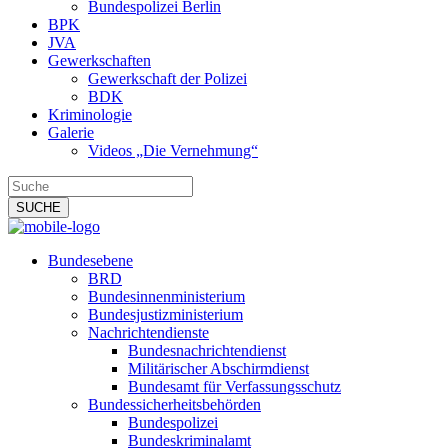
Bundespolizei Berlin
BPK
JVA
Gewerkschaften
Gewerkschaft der Polizei
BDK
Kriminologie
Galerie
Videos „Die Vernehmung“
Bundesebene
BRD
Bundesinnenministerium
Bundesjustizministerium
Nachrichtendienste
Bundesnachrichtendienst
Militärischer Abschirmdienst
Bundesamt für Verfassungsschutz
Bundessicherheitsbehörden
Bundespolizei
Bundeskriminalamt