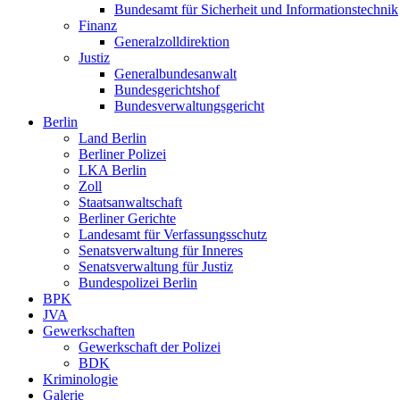
Bundesamt für Sicherheit und Informationstechnik
Finanz
Generalzolldirektion
Justiz
Generalbundesanwalt
Bundesgerichtshof
Bundesverwaltungsgericht
Berlin
Land Berlin
Berliner Polizei
LKA Berlin
Zoll
Staatsanwaltschaft
Berliner Gerichte
Landesamt für Verfassungsschutz
Senatsverwaltung für Inneres
Senatsverwaltung für Justiz
Bundespolizei Berlin
BPK
JVA
Gewerkschaften
Gewerkschaft der Polizei
BDK
Kriminologie
Galerie