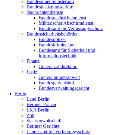
Bundesinnenministerium
Bundesjustizministerium
Nachrichtendienste
Bundesnachrichtendienst
Militärischer Abschirmdienst
Bundesamt für Verfassungsschutz
Bundessicherheitsbehörden
Bundespolizei
Bundeskriminalamt
Bundesamt für Sicherheit und
Informationstechnik
Finanz
Generalzolldirektion
Justiz
Generalbundesanwalt
Bundesgerichtshof
Bundesverwaltungsgericht
Berlin
Land Berlin
Berliner Polizei
LKA Berlin
Zoll
Staatsanwaltschaft
Berliner Gerichte
Landesamt für Verfassungsschutz