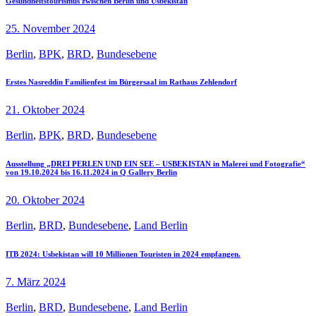
Gesundheitstourismus zwischen Berlin und Usbekistan
25. November 2024
Berlin
,
BPK
,
BRD
,
Bundesebene
Erstes Nasreddin Familienfest im Bürgersaal im Rathaus Zehlendorf
21. Oktober 2024
Berlin
,
BPK
,
BRD
,
Bundesebene
Ausstellung „DREI PERLEN UND EIN SEE – USBEKISTAN in Malerei und Fotografie“
von 19.10.2024 bis 16.11.2024 in Q Gallery Berlin
20. Oktober 2024
Berlin
,
BRD
,
Bundesebene
,
Land Berlin
ITB 2024: Usbekistan will 10 Millionen Touristen in 2024 empfangen.
7. März 2024
Berlin
,
BRD
,
Bundesebene
,
Land Berlin