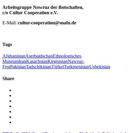
Arbeitsgruppe Nowruz der Botschaften,
c/o Cultur Cooperation e.V.
E-Mail:
cultur-cooperation@snafu.de
Tags
Afghanistan
Aserbaidschan
Ethnologisches
Museum
Iran
Kasachstan
Kirgisistan
Nawruz-
Fest
Pakistan
Tadschikistan
Türkei
Turkmenistan
Usbekistan
Share