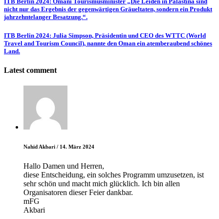
ITB Berlin 2024: Omani Tourismusminister „Die Leiden in Palästina sind
nicht nur das Ergebnis der gegenwärtigen Gräueltaten, sondern ein Produkt
jahrzehntelanger Besatzung.“.
ITB Berlin 2024: Julia Simpson, Präsidentin und CEO des WTTC (World
Travel and Tourism Council), nannte den Oman ein atemberaubend schönes
Land.
Latest comment
Nahid Akbari
/
14. März 2024
Hallo Damen und Herren,
diese Entscheidung, ein solches Programm umzusetzen, ist
sehr schön und macht mich glücklich. Ich bin allen
Organisatoren dieser Feier dankbar.
mFG
Akbari