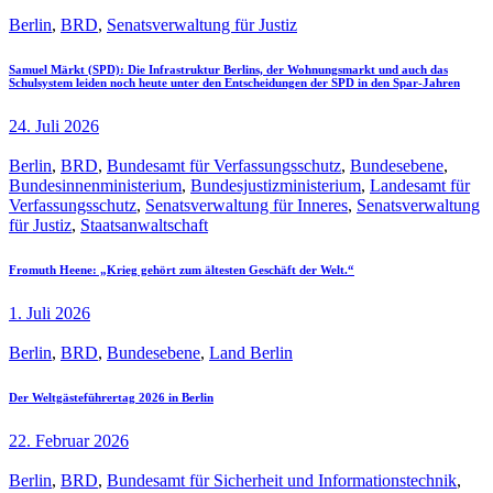
Berlin
,
BRD
,
Senatsverwaltung für Justiz
Samuel Märkt (SPD): Die Infrastruktur Berlins, der Wohnungsmarkt und auch das
Schulsystem leiden noch heute unter den Entscheidungen der SPD in den Spar-Jahren
24. Juli 2026
Berlin
,
BRD
,
Bundesamt für Verfassungsschutz
,
Bundesebene
,
Bundesinnenministerium
,
Bundesjustizministerium
,
Landesamt für
Verfassungsschutz
,
Senatsverwaltung für Inneres
,
Senatsverwaltung
für Justiz
,
Staatsanwaltschaft
Fromuth Heene: „Krieg gehört zum ältesten Geschäft der Welt.“
1. Juli 2026
Berlin
,
BRD
,
Bundesebene
,
Land Berlin
Der Weltgästeführertag 2026 in Berlin
22. Februar 2026
Berlin
,
BRD
,
Bundesamt für Sicherheit und Informationstechnik
,