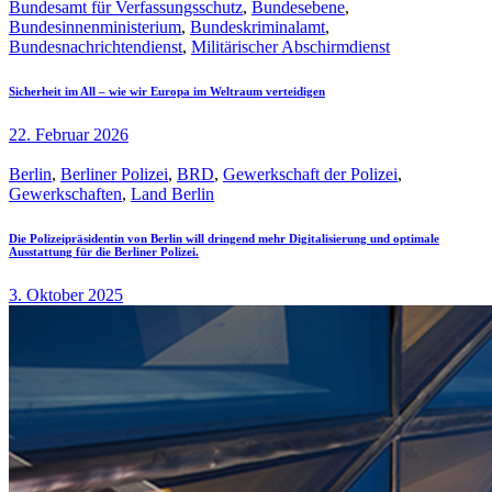
Bundesamt für Verfassungsschutz
,
Bundesebene
,
Bundesinnenministerium
,
Bundeskriminalamt
,
Bundesnachrichtendienst
,
Militärischer Abschirmdienst
Sicherheit im All – wie wir Europa im Weltraum verteidigen
22. Februar 2026
Berlin
,
Berliner Polizei
,
BRD
,
Gewerkschaft der Polizei
,
Gewerkschaften
,
Land Berlin
Die Polizeipräsidentin von Berlin will dringend mehr Digitalisierung und optimale
Ausstattung für die Berliner Polizei.
3. Oktober 2025