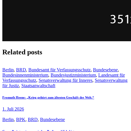
Related posts
Berlin
,
BRD
,
Bundesamt für Verfassungsschutz
,
Bundesebene
,
Bundesinnenministerium
,
Bundesjustizministerium
,
Landesamt für
Verfassungsschutz
,
Senatsverwaltung für Inneres
,
Senatsverwaltung
für Justiz
,
Staatsanwaltschaft
Fromuth Heene: „Krieg gehört zum ältesten Geschäft der Welt.“
1. Juli 2026
Berlin
,
BPK
,
BRD
,
Bundesebene