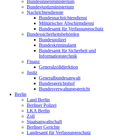
Bundesinnenministerium
Bundesjustizministerium
Nachrichtendienste
Bundesnachrichtendienst
Militärischer Abschirmdienst
Bundesamt für Verfassungsschutz
Bundessicherheitsbehörden
Bundespolizei
Bundeskriminalamt
Bundesamt für Sicherheit und
Informationstechnik
Finanz
Generalzolldirektion
Justiz
Generalbundesanwalt
Bundesgerichtshof
Bundesverwaltungsgericht
Berlin
Land Berlin
Berliner Polizei
LKA Berlin
Zoll
Staatsanwaltschaft
Berliner Gerichte
Landesamt für Verfassungsschutz