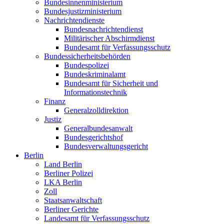
Bundesinnenministerium
Bundesjustizministerium
Nachrichtendienste
Bundesnachrichtendienst
Militärischer Abschirmdienst
Bundesamt für Verfassungsschutz
Bundessicherheitsbehörden
Bundespolizei
Bundeskriminalamt
Bundesamt für Sicherheit und
Informationstechnik
Finanz
Generalzolldirektion
Justiz
Generalbundesanwalt
Bundesgerichtshof
Bundesverwaltungsgericht
Berlin
Land Berlin
Berliner Polizei
LKA Berlin
Zoll
Staatsanwaltschaft
Berliner Gerichte
Landesamt für Verfassungsschutz