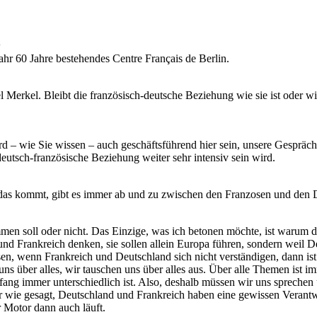
:
ahr 60 Jahre bestehendes Centre Français de Berlin.
erkel. Bleibt die französisch-deutsche Beziehung wie sie ist oder wi
 – wie Sie wissen – auch geschäftsführend hier sein, unsere Gesprächs
deutsch-französische Beziehung weiter sehr intensiv sein wird.
 das kommt, gibt es immer ab und zu zwischen den Franzosen und den D
men soll oder nicht. Das Einzige, was ich betonen möchte, ist warum d
und Frankreich denken, sie sollen allein Europa führen, sondern weil
, wenn Frankreich und Deutschland sich nicht verständigen, dann ist 
 uns über alles, wir tauschen uns über alles aus. Über alle Themen ist 
g immer unterschiedlich ist. Also, deshalb müssen wir uns sprechen u
r wie gesagt, Deutschland und Frankreich haben eine gewissen Verantwo
 Motor dann auch läuft.