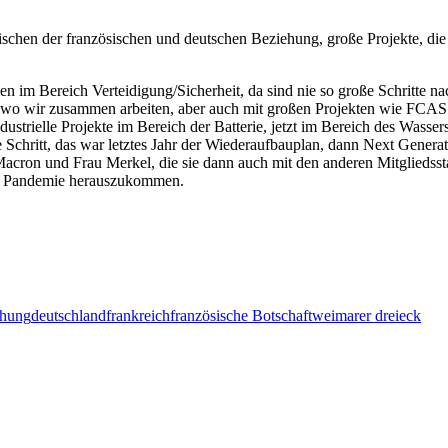
wischen der französischen und deutschen Beziehung, große Projekte, di
 sagen im Bereich Verteidigung/Sicherheit, da sind nie so große Schritt
 wo wir zusammen arbeiten, aber auch mit großen Projekten wie FCAS
dustrielle Projekte im Bereich der Batterie, jetzt im Bereich des Wasser
che Schritt, das war letztes Jahr der Wiederaufbauplan, dann Next Gener
Macron und Frau Merkel, die sie dann auch mit den anderen Mitgliedsst
ser Pandemie herauszukommen.
ehung
deutschland
frankreich
französische Botschaft
weimarer dreieck