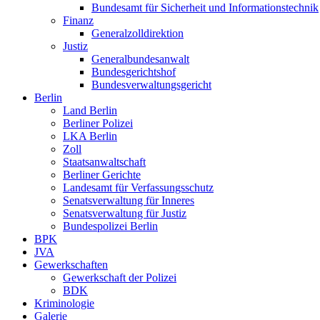
Bundesamt für Sicherheit und Informationstechnik
Finanz
Generalzolldirektion
Justiz
Generalbundesanwalt
Bundesgerichtshof
Bundesverwaltungsgericht
Berlin
Land Berlin
Berliner Polizei
LKA Berlin
Zoll
Staatsanwaltschaft
Berliner Gerichte
Landesamt für Verfassungsschutz
Senatsverwaltung für Inneres
Senatsverwaltung für Justiz
Bundespolizei Berlin
BPK
JVA
Gewerkschaften
Gewerkschaft der Polizei
BDK
Kriminologie
Galerie