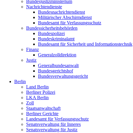
Bundesjustizministerium
Nachrichtendienste
Bundesnachrichtendienst
Militärischer Abschirmdienst
Bundesamt für Verfassungsschutz
Bundessicherheitsbehörden
Bundespolizei
Bundeskriminalamt
Bundesamt für Sicherheit und Informationstechnik
Finanz
Generalzolldirektion
Justiz
Generalbundesanwalt
Bundesgerichtshof
Bundesverwaltungsgericht
Berlin
Land Berlin
Berliner Polizei
LKA Berlin
Zoll
Staatsanwaltschaft
Berliner Gerichte
Landesamt für Verfassungsschutz
Senatsverwaltung für Inneres
Senatsverwaltung für Justiz