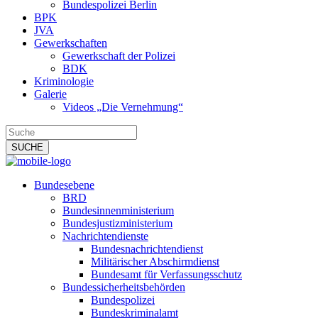
Bundespolizei Berlin
BPK
JVA
Gewerkschaften
Gewerkschaft der Polizei
BDK
Kriminologie
Galerie
Videos „Die Vernehmung“
Bundesebene
BRD
Bundesinnenministerium
Bundesjustizministerium
Nachrichtendienste
Bundesnachrichtendienst
Militärischer Abschirmdienst
Bundesamt für Verfassungsschutz
Bundessicherheitsbehörden
Bundespolizei
Bundeskriminalamt