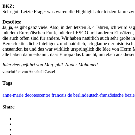
BKZ:
Sehr gut. Letzte Frage: was waren die Highlights der letzten Jahre z
Descôtes:
Ja, ja, es gibt ganz viele. Also, in den letzten 3, 4 Jahren, ich würd
mit dem Europäischen Funk, mit der PESCO, mit anderen Einsätzen,
die auch offen sind für andere. Wir haben natürlich auch sehr große in
Bereich künstliche Intelligenz und natürlich, ich glaube der historis
entstanden ist und das war wirklich ursprünglich die Idee von Herrn 
alle haben dann erkannt, dass Europa das braucht, um eben aus die
Interview geführt von Mag. phil. Nader Mohamed
verschriftet von Annabell Cassel
Tags
anne-marie decotes
centre francais de berlin
deutsch-französische bezi
Share