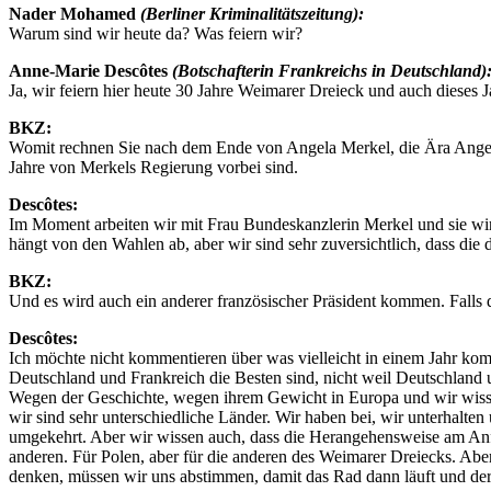
Nader Mohamed
(Berliner Kriminalitätszeitung):
Warum sind wir heute da? Was feiern wir?
Anne-Marie Descôtes
(Botschafterin Frankreichs in Deutschland)
Ja, wir feiern hier heute 30 Jahre Weimarer Dreieck und auch dieses J
BKZ:
Womit rechnen Sie nach dem Ende von Angela Merkel, die Ära Angel M
Jahre von Merkels Regierung vorbei sind.
Descôtes:
Im Moment arbeiten wir mit Frau Bundeskanzlerin Merkel und sie wird
hängt von den Wahlen ab, aber wir sind sehr zuversichtlich, dass die 
BKZ:
Und es wird auch ein anderer französischer Präsident kommen. Falls
Descôtes:
Ich möchte nicht kommentieren über was vielleicht in einem Jahr kom
Deutschland und Frankreich die Besten sind, nicht weil Deutschland 
Wegen der Geschichte, wegen ihrem Gewicht in Europa und wir wissen
wir sind sehr unterschiedliche Länder. Wir haben bei, wir unterhalten
umgekehrt. Aber wir wissen auch, dass die Herangehensweise am Anfan
anderen. Für Polen, aber für die anderen des Weimarer Dreiecks. Abe
denken, müssen wir uns abstimmen, damit das Rad dann läuft und der