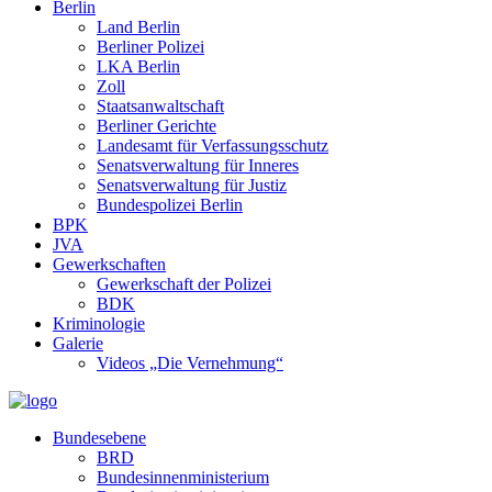
Berlin
Land Berlin
Berliner Polizei
LKA Berlin
Zoll
Staatsanwaltschaft
Berliner Gerichte
Landesamt für Verfassungsschutz
Senatsverwaltung für Inneres
Senatsverwaltung für Justiz
Bundespolizei Berlin
BPK
JVA
Gewerkschaften
Gewerkschaft der Polizei
BDK
Kriminologie
Galerie
Videos „Die Vernehmung“
Bundesebene
BRD
Bundesinnenministerium